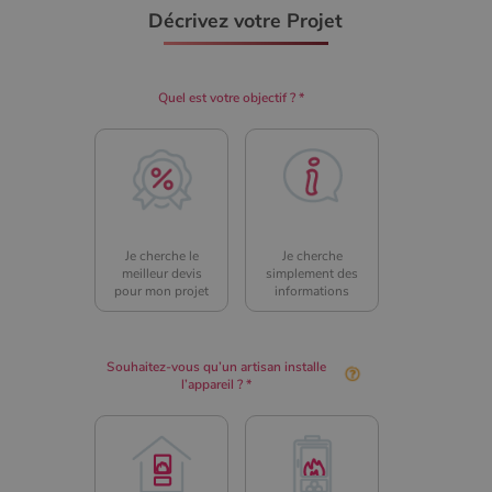
connexion des utilisateurs et la gestion des comptes.
Décrivez votre Projet
Le site Web ne peut pas être utilisé correctement sans
les cookies strictement nécessaires.
Nom
Fournisseur
/
Domaine
Expirati
Quel est votre objectif ? *
VISITOR_PRIVACY_METADATA
5 mois 
YouTube
semaine
.youtube.com
Je cherche le
Je cherche
meilleur devis
simplement des
pour mon projet
informations
Souhaitez-vous qu’un artisan installe
l’appareil ? *
Google Privacy
Policy