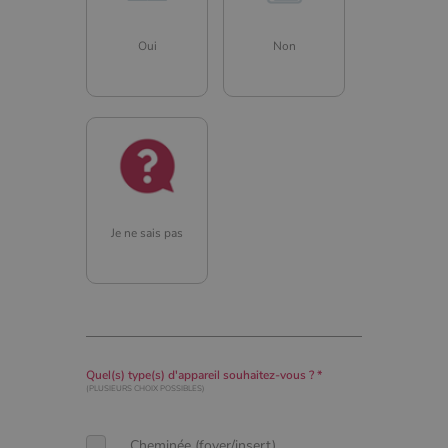
CookieScriptConsent
4
CookieScript
semaine
www.poelesabois.com
Oui
Non
2 jours
Je ne sais pas
PHPSESSID
Session
PHP.net
.www.poelesabois.com
Quel(s) type(s) d'appareil souhaitez-vous ? *
(PLUSIEURS CHOIX POSSIBLES)
Cheminée (foyer/insert)