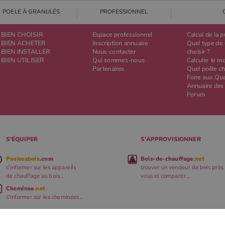
POELE À GRANULÉS
PROFESSIONNEL
BIEN CHOISIR
Espace professionnel
Calcul de la 
BIEN ACHETER
Inscription annuaire
Quel type de 
BIEN INSTALLER
Nous contacter
choisir ?
BIEN UTILISER
Qui sommes-nous
Calculer le m
Partenaires
Quel poêle ch
Foire aux Qu
Annuaire des
Forum
S'ÉQUIPER
S'APPROVISIONNER
Poelesabois
.com
Bois-de-chauffage
.net
s'informer sur les appareils
trouver un vendeur de bois près
de chauffage au bois...
vous et comparer...
Cheminee
.net
s'informer sur les cheminées...