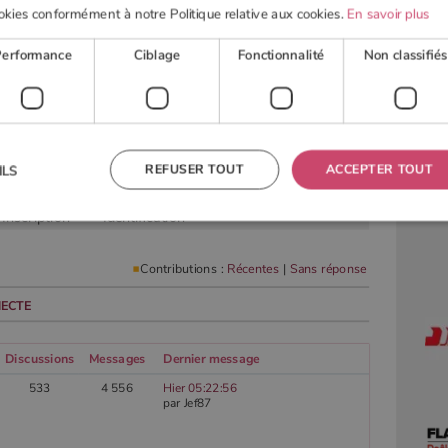
okies conformément à notre Politique relative aux cookies.
En savoir plus
Performance
Ciblage
Fonctionnalité
Non classifiés
 BOIS
POELE À GRANULÉS
ACTUALITÉS
OUTI
REFUSER TOUT
ACCEPTER TOUT
ILS
Inscription
Identification
 nécessaires
Performance
Ciblage
Fonctionnalité
Non classifiés
Contributions :
Récentes
|
Sans réponse
res habilitent des fonctionnalités de base du site Web telles que la connexion des utilisateurs et la
ECTE
 ne peut pas être utilisé correctement sans les cookies strictement nécessaires.
Fournisseur
/
Domaine
Expiration
Description
Discussions
Messages
Dernier message
TA
5 mois 4
Ce cookie est utilisé pour stocker le consentement de
YouTube
semaines
l'utilisateur et les choix de confidentialité pour leur
.youtube.com
interaction avec le site. Il enregistre les données sur le
533
4 556
Hier 05:22:56
consentement du visiteur concernant diverses politiques
par Jef87
et paramètres de confidentialité, en veillant à ce que
leurs préférences soient honorées lors des prochaines
sessions.