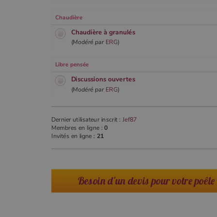
Chaudière
_ga_W8LED1F420
.poeles
Chaudière à granulés
(
Modéré par
ERG
)
Libre pensée
Discussions ouvertes
(
Modéré par
ERG
)
Dernier utilisateur inscrit :
Jef87
Membres en ligne :
0
Invités en ligne :
21
Besoin d'un devis pour votre poêle