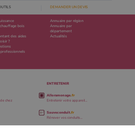
OUTILS
DEMANDER UN DEVIS
puissance
Annuaire par région
chauffage bois
Annuaire par
département
ontant des aides
Actualités
oisir ?
estions
 professionnels
ENTRETENIR
Alloramonage
.fr
 de chez
Entretenir votre appareil...
Sauveconduit
.fr
Rénover vos conduits...