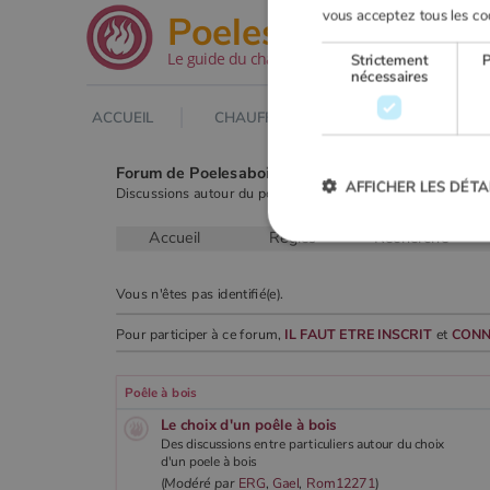
.net
vous acceptez tous les co
Poeles
Le guide du chauffage au bois
Strictement
nécessaires
ACCUEIL
CHAUFFAGE AU BOIS
POELE À
Forum de Poelesabois.com
AFFICHER LES DÉTA
Discussions autour du poêle & du chauffage au bois.
Accueil
Règles
Recherche
Strictement
Vous n'êtes pas identifié(e).
Les cookies strictement nécessai
Pour participer à ce forum,
IL FAUT ETRE INSCRIT
et
CONN
gestion des comptes. Le site Web
Nom
Poêle à bois
VISITOR_PRIVACY_METADA
Le choix d'un poêle à bois
Des discussions entre particuliers autour du choix
d'un poele à bois
(
Modéré par
ERG
,
Gael
,
Rom12271
)