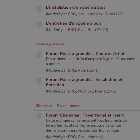
CookieScriptConsent
L'installation d'un poêle à bois
(
Modéré par
ERG
,
Gael
,
Modinox
,
Rom12271
)
L'entretien d'un poêle à bois
Google Privacy 
PHPSESSID
(
Modéré par
ERG
,
Gael
,
Rom12271
)
Poele à granulés
Forum Poele à granulés : Choix et Achat
Discussions sur le choix d'un poele à granulés ou poele
a pellets
Nom
(
Modéré par
ERG
,
Rom12271
)
Nom
Fourniss
Fournis
Nom
pabk_id.1.d14a
Domain
Four
Forum Poele à granulés : Installation et
Nom
bb2_screener_
Bad Beh
Dom
Entretien
__Secure-ROLLOUT_TOKEN
www.poe
_gid
Google
.poeles
VISITOR_INFO1_LIVE
Goog
(
Modéré par
ERG
,
Modinox
,
Rom12271
)
pabk_ses.1.d14a
.you
_ga
Google
Cheminée - Foyer - Insert
.poeles
_gcl_au
Goog
.poe
Forum Cheminee : Foyer fermé et insert
Cette rubrique concerne avant tout les projets de
foyers fermés et non les foyers ouverts car ces
YSC
Goog
derniers sont peu efficaces pour le chauffage
.you
_gat_UA-627591-
.poeles
(
Modéré par
ERG
,
Gael
,
Modinox
)
7