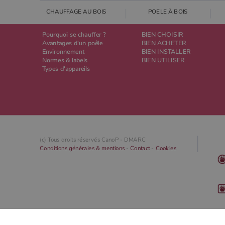
CHAUFFAGE AU BOIS
POELE À BOIS
Pourquoi se chauffer ?
BIEN CHOISIR
Avantages d'un poêle
BIEN ACHETER
Environnement
BIEN INSTALLER
Normes & labels
BIEN UTILISER
Types d'appareils
(c) Tous droits réservés CanoP -
DMARC
Conditions générales & mentions
-
Contact
-
Cookies