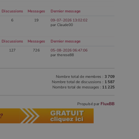
compte ou du site Web auquel il se rapporte. Il s'agit d'une variante du
cookie _gat qui est utilisé pour limiter la quantité de données enregistrées
par Google sur les sites Web à fort trafic.
Discussions
Messages
Dernier message
abois.com
1 an 1
Ce cookie est utilisé par Google Analytics pour conserver l'état de la
6
19
09-07-2026 13:02:02
mois
session.
par Claude00
Discussions
Messages
Dernier message
127
726
05-08-2026 06:47:06
par therese88
Statistiques des forums
Nombre total de membres :
3 709
Nombre total de discussions :
1 587
Nombre total de messages :
11 225
FluxBB
Propulsé par
 ?