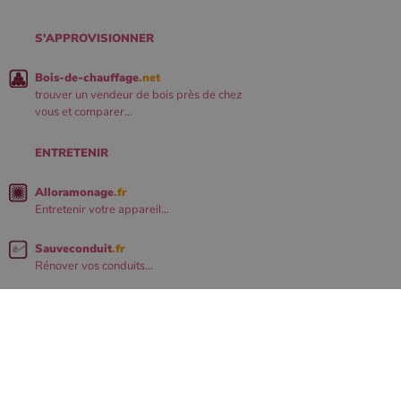
S'APPROVISIONNER
Bois-de-chauffage
.net
trouver un vendeur de bois près de chez
vous et comparer...
ENTRETENIR
Alloramonage
.fr
Entretenir votre appareil...
Sauveconduit
.fr
Rénover vos conduits...