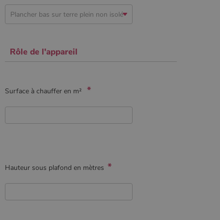
Google
Analytics, où
l'élément de
modèle sur le
nom contient
le numéro
d'identité
Rôle de l'appareil
unique du
compte ou du
site Web
auquel il se
rapporte. Il
s'agit d'une
*
Surface à chauffer en m²
variante du
cookie _gat
qui est utilisé
pour limiter la
quantité de
données
enregistrées
par Google
sur les sites
Web à fort
trafic.
*
Hauteur sous plafond en mètres
_ga_W8LED1F420
.poelesabois.com
1 an 1
Ce cookie est
mois
utilisé par
Google
Analytics
pour
conserver
l'état de la