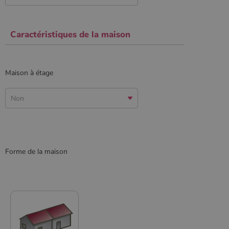
Caractéristiques de la maison
CookieScriptConsent
4
CookieScript
semaine
www.poelesabois.com
2 jours
Maison à étage
Forme de la maison
PHPSESSID
Session
PHP.net
.www.poelesabois.com