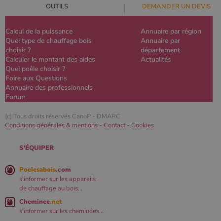
OUTILS
DEMANDER UN DEVIS
Calcul de la puissance
Annuaire par région
Quel type de chauffage bois
Annuaire par
choisir ?
département
Calculer le montant des aides
Actualités
Quel poêle choisir ?
Foire aux Questions
Annuaire des professionnels
Forum
(c) Tous droits réservés CanoP -
DMARC
Conditions générales & mentions
-
Contact
-
Cookies
S'ÉQUIPER
Poelesabois
.com
s'informer sur les appareils
de chauffage au bois...
Cheminee
.net
s'informer sur les cheminées...