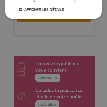
AFFICHER LES DÉTAILS
Trouvez votre poêle
Strictement nécessaires
Performance
Ciblage
Fonctionnalité
Non classifiés
Les cookies strictement nécessaires habilitent des
fonctionnalités de base du site Web telles que la
connexion des utilisateurs et la gestion des comptes.
Le site Web ne peut pas être utilisé correctement sans
les cookies strictement nécessaires.
Trouvez le poêle qui
Nom
Fournisseur
/
Domaine
Expirati
vous convient
VISITOR_PRIVACY_METADATA
5 mois 
YouTube
semaine
.youtube.com
COMPARER
Calculez la puissance
idéale de votre poêle
CALCULER