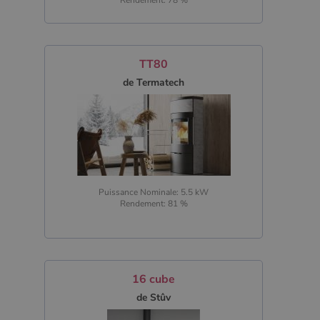
Rendement: 78 %
TT80
de Termatech
Puissance Nominale: 5.5 kW
Rendement: 81 %
16 cube
de Stûv