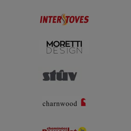
PHPSESSID
Session
PHP.net
.www.poelesabois.com