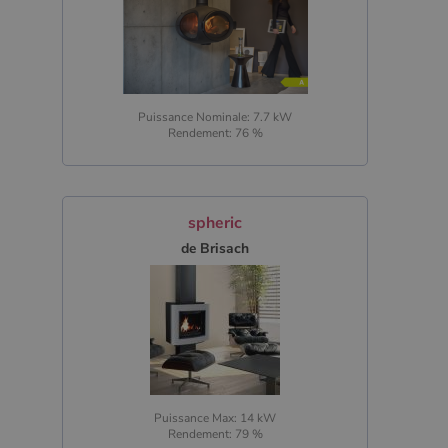
par Google
sur les sites
Web à fort
trafic.
_ga_W8LED1F420
.poelesabois.com
1 an 1
Ce cookie est
mois
utilisé par
Google
Puissance Nominale: 7.7 kW
Analytics
Rendement: 76 %
pour
conserver
l'état de la
session.
spheric
de Brisach
Puissance Max: 14 kW
Rendement: 79 %