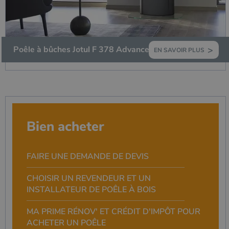
Poêle à bûches Jotul F 378 Advance
EN SAVOIR PLUS
Bien acheter
FAIRE UNE DEMANDE DE DEVIS
CHOISIR UN REVENDEUR ET UN
INSTALLATEUR DE POÊLE À BOIS
MA PRIME RÉNOV' ET CRÉDIT D'IMPÔT POUR
ACHETER UN POÊLE