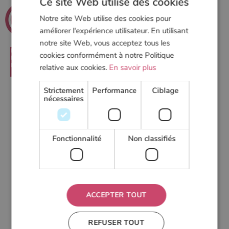
Ce site Web utilise des cookies
.net
Poeles
Notre site Web utilise des cookies pour
Le guide du chauffage au bois
améliorer l'expérience utilisateur. En utilisant
notre site Web, vous acceptez tous les
cookies conformément à notre Politique
RECHERCHER
relative aux cookies.
En savoir plus
Strictement
Performance
Ciblage
nécessaires
Des conseils pour
Fonctionnalité
Non classifiés
choisir, acheter et
installer son poêle
ACCEPTER TOUT
Trouvez un installateur
REFUSER TOUT