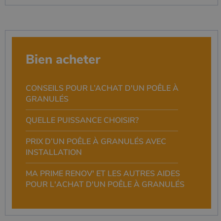
Bien acheter
CONSEILS POUR L’ACHAT D'UN POÊLE À
GRANULÉS
QUELLE PUISSANCE CHOISIR?
PRIX D’UN POÊLE À GRANULÉS AVEC
INSTALLATION
MA PRIME RENOV' ET LES AUTRES AIDES
POUR L'ACHAT D'UN POÊLE À GRANULÉS