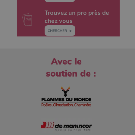
Trouvez un pro près de
chez vous
CHERCHER
Google Privacy
Policy
Avec le
soutien de :
CookieScriptConsent
4
CookieScript
semaine
www.poelesabois.com
2 jours