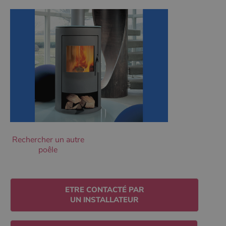
Ciblage
Fonctionnalité
Non classifiés
Les cookies strictement nécessaires habilitent des
fonctionnalités de base du site Web telles que la
connexion des utilisateurs et la gestion des comptes.
Le site Web ne peut pas être utilisé correctement sans
les cookies strictement nécessaires.
Nom
Fournisseur
/
Domaine
Expirati
VISITOR_PRIVACY_METADATA
5 mois 
YouTube
semaine
.youtube.com
Rechercher un autre
poêle
ETRE CONTACTÉ PAR
UN INSTALLATEUR