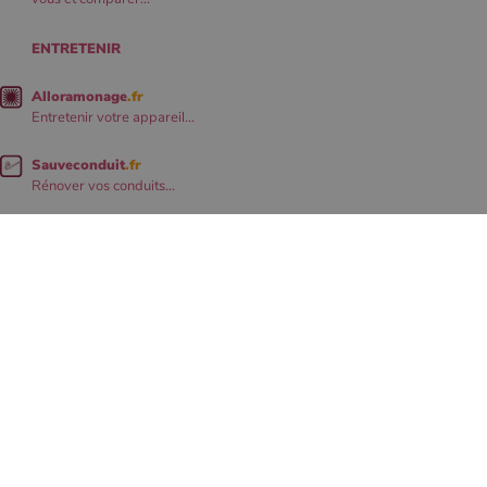
ENTRETENIR
Alloramonage
.fr
Entretenir votre appareil...
Sauveconduit
.fr
Rénover vos conduits...