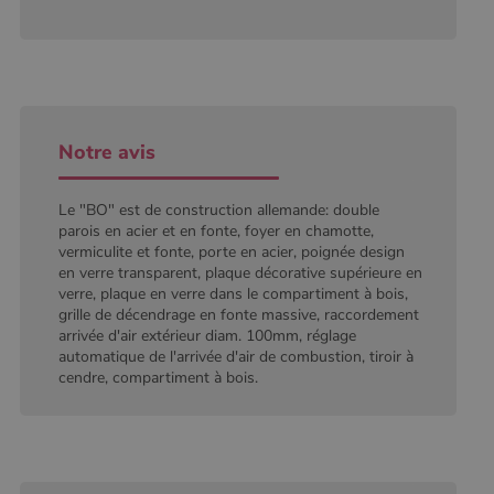
type modèle
défini par
Google
Analytics, où
l'élément de
modèle sur le
nom contient
le numéro
d'identité
Notre avis
unique du
compte ou du
site Web
auquel il se
Le "BO" est de construction allemande: double
rapporte. Il
s'agit d'une
parois en acier et en fonte, foyer en chamotte,
variante du
vermiculite et fonte, porte en acier, poignée design
cookie _gat
en verre transparent, plaque décorative supérieure en
qui est utilisé
pour limiter la
verre, plaque en verre dans le compartiment à bois,
quantité de
grille de décendrage en fonte massive, raccordement
données
arrivée d'air extérieur diam. 100mm, réglage
enregistrées
par Google
automatique de l'arrivée d'air de combustion, tiroir à
sur les sites
cendre, compartiment à bois.
Web à fort
trafic.
_ga_W8LED1F420
.poelesabois.com
1 an 1
Ce cookie est
mois
utilisé par
Google
Analytics
pour