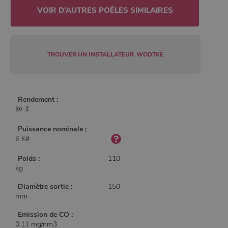
Google Privacy
Policy
CookieScriptConsent
4
CookieScript
TROUVER UN INSTALLATEUR
WODTKE
semaine
www.poelesabois.com
2 jours
Rendement :
Puissance nominale :
Poids :
110
kg
Diamètre sortie :
150
mm
PHPSESSID
Session
PHP.net
.www.poelesabois.com
Emission de CO :
0.11 mg/nm3