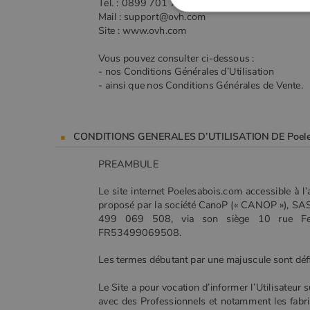
Tel. : 0899 701 761 * - Fax : 03 20 20 09 58
Mail : support@ovh.com
Site : www.ovh.com
Strictement
Vous pouvez consulter ci-dessous :
Les cookies strictement nécessai
- nos Conditions Générales d’Utilisation
gestion des comptes. Le site Web
- ainsi que nos Conditions Générales de Vente.
Nom
VISITOR_PRIVACY_METADA
CONDITIONS GENERALES D’UTILISATION DE Poele
PREAMBULE
CookieScriptConsent
Le site internet Poelesabois.com accessible à l
proposé par la société CanoP (« CANOP »), SAS
499 069 508, via son siège 10 rue Fel
Google Privacy 
FR53499069508.
PHPSESSID
Les termes débutant par une majuscule sont défin
Le Site a pour vocation d’informer l’Utilisateur s
avec des Professionnels et notamment les fabric