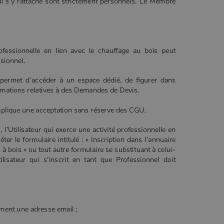
qui s’y rattache sont strictement personnels. Le Membre
rofessionnelle en lien avec le chauffage au bois peut
ssionnel.
l permet d’accéder à un espace dédié, de figurer dans
ormations relatives à des Demandes de Devis.
implique une acceptation sans réserve des CGU.
 l’Utilisateur qui exerce une activité professionnelle en
ter le formulaire intitulé : « Inscription dans l’annuaire
à bois » ou tout autre formulaire se substituant à celui-
ilisateur qui s’inscrit en tant que Professionnel doit
ent une adresse email ;