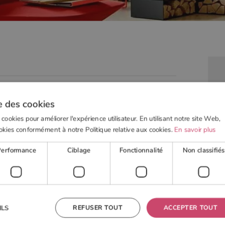
e des cookies
elesabois.com est proposé par la société CanoP, SAS au
 cookies pour améliorer l'expérience utilisateur. En utilisant notre site Web,
du commerce et des sociétés de Nantes B 499 069 508,
okies conformément à notre Politique relative aux cookies.
En savoir plus
nneau à Nantes (44 000). N° TVA intra-communautaire
Performance
Ciblage
Fonctionnalité
Non classifiés
ult
ar la société OVH (www.ovh.com)
REFUSER TOUT
ACCEPTER TOUT
ILS
X| France