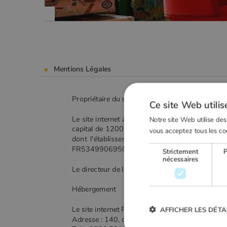
Mentions Légales
Propriétaire du site www.Poelesabois.com
Ce site Web utilis
Le site internet accessible à l’adresse www.Po
Notre site Web utilise des
capital de 1200 €, immatriculée au registre 
vous acceptez tous les co
dont l'établissement est situé 10 rue Fello
FR53499069508.
Strictement
nécessaires
Le directeur de la publication est Monsieur Esna
Hébergement
Le site internet Poelesabois.com est hébergé p
AFFICHER LES DÉTA
Adresse : 140, quai du Sartel - 59100 ROUBAI