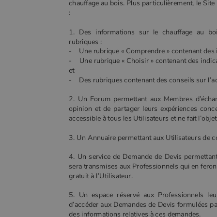
chauffage au bois. Plus particulièrement, le Sit
Nom
:
Nom
Fourniss
Fournis
Nom
pabk_id.1.d14a
Domain
Four
Nom
bb2_screener_
Bad Beh
Dom
1. Des informations sur le chauffage au boi
__Secure-ROLLOUT_TOKEN
www.poe
_gid
Google
rubriques :
.poeles
VISITOR_INFO1_LIVE
Goog
pabk_ses.1.d14a
.you
- Une rubrique « Comprendre » contenant des in
_ga
Google
- Une rubrique « Choisir » contenant des indicat
.poeles
et
_gcl_au
Goog
.poe
- Des rubriques contenant des conseils sur l’acha
YSC
Goog
2. Un Forum permettant aux Membres d’échange
.you
opinion et de partager leurs expériences conc
_gat_UA-627591-
.poeles
7
accessible à tous les Utilisateurs et ne fait l’ob
3. Un Annuaire permettant aux Utilisateurs de con
_ga_W8LED1F420
.poeles
4. Un service de Demande de Devis permettant 
sera transmises aux Professionnels qui en feron
gratuit à l’Utilisateur.
5. Un espace réservé aux Professionnels leu
d’accéder aux Demandes de Devis formulées par le
des informations relatives à ces demandes.