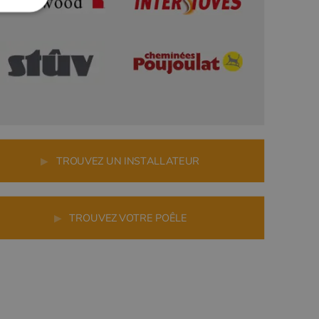
▶
TROUVEZ UN INSTALLATEUR
▶
TROUVEZ VOTRE POÊLE