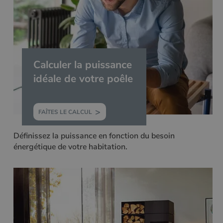
Google Privacy
Policy
Calculer la puissance
CookieScriptConsent
4
CookieScript
semaine
www.poelesabois.com
idéale de votre poêle
2 jours
FAÎTES LE CALCUL
Définissez la puissance en fonction du besoin
énergétique de votre habitation.
PHPSESSID
Session
PHP.net
.www.poelesabois.com