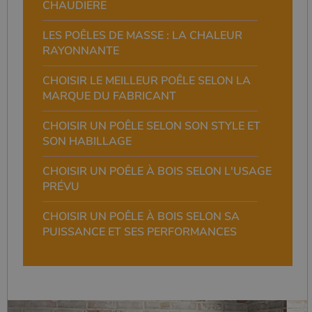
CHAUDIERE
LES POÊLES DE MASSE : LA CHALEUR
RAYONNANTE
CHOISIR LE MEILLEUR POÊLE SELON LA
MARQUE DU FABRICANT
CHOISIR UN POÊLE SELON SON STYLE ET
SON HABILLAGE
CHOISIR UN POÊLE À BOIS SELON L'USAGE
PRÉVU
CHOISIR UN POÊLE À BOIS SELON SA
PUISSANCE ET SES PERFORMANCES