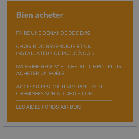
Bien acheter
FAIRE UNE DEMANDE DE DEVIS
CHOISIR UN REVENDEUR ET UN
INSTALLATEUR DE POÊLE À BOIS
MA PRIME RÉNOV' ET CRÉDIT D'IMPÔT POUR
ACHETER UN POÊLE
ACCESSOIRES POUR VOS POÊLES ET
CHEMINÉES SUR ALLOBOIS.COM
LES AIDES FONDS AIR BOIS