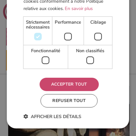
cookies conformément à notre Politique
.net
Poeles
relative aux cookies.
En savoir plus
Le guide du chauffage au bois
Strictement
Performance
Ciblage
nécessaires
RECHERCHER
Fonctionnalité
Non classifiés
▶
DEMANDER UN DEVIS
ACCEPTER TOUT
REFUSER TOUT
AFFICHER LES DÉTAILS