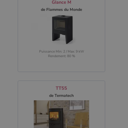
Google
Glance M
Analytics
pour
de Flammes du Monde
conserver
l'état de la
session.
Puissance Min: 2 / Max: 9 kW
Rendement: 80 %
TT55
de Termatech