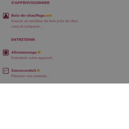
S'APPROVISIONNER
Bois-de-chauffage
.net
trouver un vendeur de bois près de chez
vous et comparer...
ENTRETENIR
Alloramonage
.fr
Entretenir votre appareil...
Sauveconduit
.fr
Rénover vos conduits...