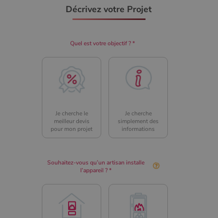
connexion des utilisateurs et la gestion des comptes.
Décrivez votre Projet
Le site Web ne peut pas être utilisé correctement sans
les cookies strictement nécessaires.
Nom
Fournisseur
/
Domaine
Expirati
Quel est votre objectif ? *
VISITOR_PRIVACY_METADATA
5 mois 
YouTube
semaine
.youtube.com
Je cherche le
Je cherche
meilleur devis
simplement des
pour mon projet
informations
Souhaitez-vous qu’un artisan installe
l’appareil ? *
Google Privacy
Policy