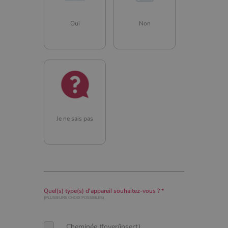
CookieScriptConsent
4
CookieScript
semaine
www.poelesabois.com
Oui
Non
2 jours
Je ne sais pas
PHPSESSID
Session
PHP.net
.www.poelesabois.com
Quel(s) type(s) d'appareil souhaitez-vous ? *
(PLUSIEURS CHOIX POSSIBLES)
Cheminée (foyer/insert)