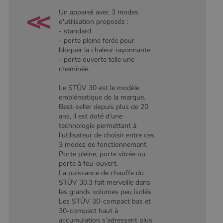
type modèle
défini par
Un appareil avec 3 modes
Google
d'utilisation proposés :
Analytics, où
l'élément de
- standard
modèle sur le
- porte pleine ferée pour
nom contient
bloquer la chaleur rayonnante
le numéro
d'identité
- porte ouverte telle une
unique du
cheminée.
compte ou du
site Web
auquel il se
Le STÛV 30 est le modèle
rapporte. Il
emblématique de la marque.
s'agit d'une
variante du
Best-seller depuis plus de 20
cookie _gat
ans, il est doté d’une
qui est utilisé
technologie permettant à
pour limiter la
quantité de
l’utilisateur de choisir entre ces
données
3 modes de fonctionnement.
enregistrées
Porte pleine, porte vitrée ou
par Google
sur les sites
porte à feu-ouvert.
Web à fort
La puissance de chauffe du
trafic.
STÛV 30.3 fait merveille dans
_ga_W8LED1F420
.poelesabois.com
1 an 1
Ce cookie est
les grands volumes peu isolés.
mois
utilisé par
Les STÛV 30-compact bas et
Google
30-compact haut à
Analytics
pour
accumulation s’adressent plus