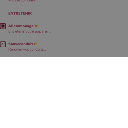
vous et comparer...
ENTRETENIR
Alloramonage
.fr
Entretenir votre appareil...
Sauveconduit
.fr
Rénover vos conduits...