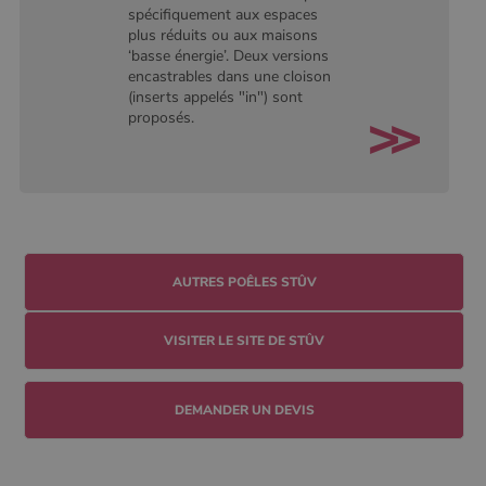
conserver
spécifiquement aux espaces
l'état de la
session.
plus réduits ou aux maisons
‘basse énergie’. Deux versions
encastrables dans une cloison
(inserts appelés "in") sont
proposés.
AUTRES POÊLES STÛV
VISITER LE SITE DE STÛV
DEMANDER UN DEVIS