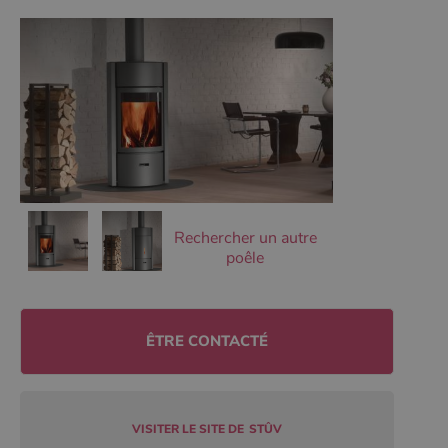
Ciblage
Fonctionnalité
Non classifiés
Les cookies strictement nécessaires habilitent des
fonctionnalités de base du site Web telles que la
connexion des utilisateurs et la gestion des comptes.
Le site Web ne peut pas être utilisé correctement sans
les cookies strictement nécessaires.
Nom
Fournisseur
/
Domaine
Expirati
VISITOR_PRIVACY_METADATA
5 mois 
YouTube
semaine
.youtube.com
Rechercher un autre
poêle
ÊTRE CONTACTÉ
VISITER LE SITE DE
STÛV
Google Privacy