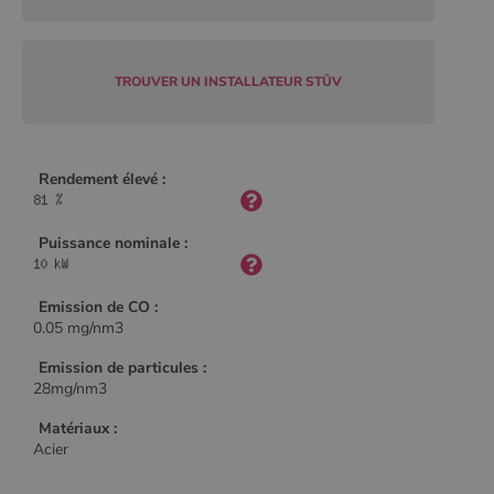
Policy
TROUVER UN INSTALLATEUR STÛV
CookieScriptConsent
4
CookieScript
semaine
www.poelesabois.com
2 jours
Rendement élevé :
Puissance nominale :
Emission de CO :
0.05 mg/nm3
Emission de particules :
28mg/nm3
PHPSESSID
Session
PHP.net
Matériaux :
.www.poelesabois.com
Acier