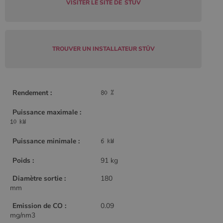
VISITER LE SITE DE
STÛV
Policy
CookieScriptConsent
4
CookieScript
TROUVER UN INSTALLATEUR STÛV
semaine
www.poelesabois.com
2 jours
Rendement :
Puissance maximale :
Puissance minimale :
Poids :
91 kg
Diamètre sortie :
180
mm
PHPSESSID
Session
PHP.net
.www.poelesabois.com
Emission de CO :
0.09
mg/nm3