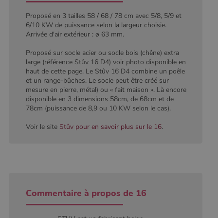
type modèle
défini par
Proposé en 3 tailles 58 / 68 / 78 cm avec 5/8, 5/9 et
Google
Analytics, où
6/10 KW de puissance selon la largeur choisie.
l'élément de
Arrivée d'air extérieur : ø 63 mm.
modèle sur le
nom contient
le numéro
Proposé sur socle acier ou socle bois (chêne) extra
d'identité
large (référence Stûv 16 D4) voir photo disponible en
unique du
compte ou du
haut de cette page. Le Stûv 16 D4 combine un poêle
site Web
et un range-bûches. Le socle peut être créé sur
auquel il se
mesure en pierre, métal) ou « fait maison ». Là encore
rapporte. Il
s'agit d'une
disponible en 3 dimensions 58cm, de 68cm et de
variante du
78cm (puissance de 8,9 ou 10 KW selon le cas).
cookie _gat
qui est utilisé
pour limiter la
Voir le site
Stûv pour en savoir plus sur le 16
.
quantité de
données
enregistrées
par Google
sur les sites
Web à fort
trafic.
_ga_W8LED1F420
.poelesabois.com
1 an 1
Ce cookie est
Commentaire à propos de 16
mois
utilisé par
Google
Analytics
pour