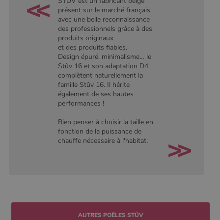
STUV est un fabricant belge
conserver
l'état de la
présent sur le marché français
session.
avec une belle reconnaissance
des professionnels grâce à des
produits originaux
et des produits fiables.
Design épuré, minimalisme… le
Stûv 16 et son adaptation D4
complètent naturellement la
famille Stûv 16. Il hérite
également de ses hautes
performances !
Bien penser à choisir la taille en
fonction de la puissance de
chauffe nécessaire à l'habitat.
AUTRES POÊLES STÛV