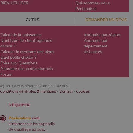
BIEN UTILISER
Qui sommes-nous
Partenaires
OUTILS
DEMANDER UN DEVIS
Calcul de la puissance
Annuaire par région
Quel type de chauffage bois
Annuaire par
choisir ?
département
Calculer le montant des aides
Actualités
Quel poêle choisir ?
Foire aux Questions
Annuaire des professionnels
Forum
(c) Tous droits réservés CanoP -
DMARC
Conditions générales & mentions
-
Contact
-
Cookies
S'ÉQUIPER
Poelesabois
.com
s'informer sur les appareils
de chauffage au bois...