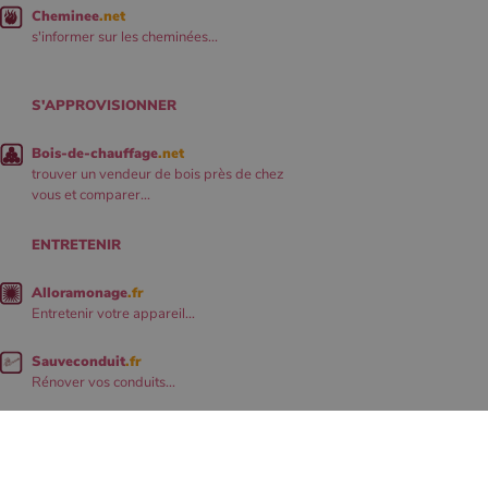
Cheminee
.net
s'informer sur les cheminées...
S'APPROVISIONNER
Bois-de-chauffage
.net
trouver un vendeur de bois près de chez
vous et comparer...
ENTRETENIR
Alloramonage
.fr
Entretenir votre appareil...
Sauveconduit
.fr
Rénover vos conduits...