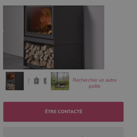
Ciblage
Fonctionnalité
Non classifiés
Les cookies strictement nécessaires habilitent des
fonctionnalités de base du site Web telles que la
connexion des utilisateurs et la gestion des comptes.
Le site Web ne peut pas être utilisé correctement sans
les cookies strictement nécessaires.
Nom
Fournisseur
/
Domaine
Expirati
VISITOR_PRIVACY_METADATA
5 mois 
YouTube
semaine
.youtube.com
Rechercher un autre
poêle
ÊTRE CONTACTÉ
Google Privacy