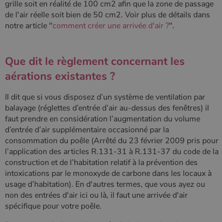
grille soit en réalité de 100 cm2 afin que la zone de passage
Google
déterminer
Universal
de l'air réelle soit bien de 50 cm2. Voir plus de détails dans
si le visiteu
Analytics -
du site
notre article "
comment créer une arrivée d'air ?
".
qui est une
utilise la
mise à jour
nouvelle ou
importante du
l'ancienne
service
version de
d'analyse le
l'interface
Que dit le règlement concernant les
plus
Youtube.
couramment
aérations existantes ?
utilisé de
_gcl_au
2 mois 4
Ce cookie
Google LLC
Google. Ce
semaines
est défini
.poelesabois.com
cookie est
par
Il dit que si vous disposez d’un système de ventilation par
utilisé pour
Doubleclick
distinguer les
et fournit
balayage (réglettes d’entrée d’air au-dessus des fenêtres) il
utilisateurs
des
uniques en
faut prendre en considération l’augmentation du volume
information
attribuant un
sur la
d’entrée d’air supplémentaire occasionné par la
numéro
manière
généré
dont
consommation du poêle (Arrêté du 23 février 2009 pris pour
aléatoirement
l'utilisateur
l’application des articles R.131-31 à R.131-37 du code de la
comme
final utilise
identifiant
le site Web
construction et de l’habitation relatif à la prévention des
client. Il est
et sur toute
intoxications par le monoxyde de carbone dans les locaux à
inclus dans
publicité
chaque
que
usage d’habitation). En d'autres termes, que vous ayez ou
demande de
l'utilisateur
page d'un site
non des entrées d'air ici ou là, il faut une arrivée d'air
final a pu
et utilisé pour
voir avant
spécifique pour votre poêle.
calculer les
de visiter
données de
ledit site
visiteur, de
Web.