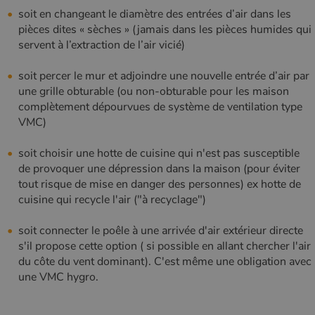
sur les sites
soit en changeant le diamètre des entrées d’air dans les
Web à fort
pièces dites « sèches » (jamais dans les pièces humides qui
trafic.
servent à l’extraction de l’air vicié)
_ga_W8LED1F420
.poelesabois.com
1 an 1
Ce cookie est
mois
utilisé par
Google
​soit percer le mur et adjoindre une nouvelle entrée d’air par
Analytics
pour
une grille obturable (ou non-obturable pour les maison
conserver
complètement dépourvues de système de ventilation type
l'état de la
session.
VMC)
soit choisir une hotte de cuisine qui n'est pas susceptible
de provoquer une dépression dans la maison (pour éviter
tout risque de mise en danger des personnes) ex hotte de
cuisine qui recycle l'air ("à recyclage")
soit connecter le poêle à une arrivée d'air extérieur directe
s'il propose cette option ( si possible en allant chercher l'air
du côte du vent dominant). C'est même une obligation avec
une VMC hygro.