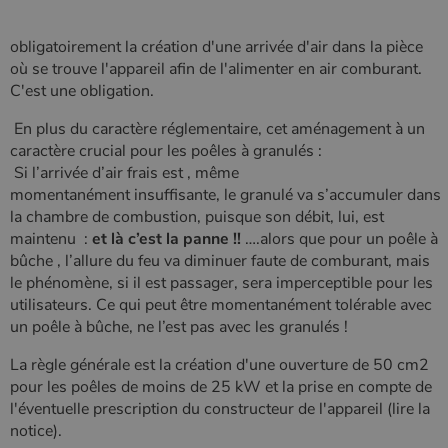
obligatoirement la création d'une arrivée d'air dans la pièce
où se trouve l'appareil afin de l'alimenter en air comburant.
C'est une obligation.
En plus du caractère réglementaire, cet aménagement à un
Google Privacy
caractère crucial pour les poêles à granulés :
Policy
Si l’arrivée d’air frais est , même
momentanément insuffisante, le granulé va s’accumuler dans
la chambre de combustion, puisque son débit, lui, est
CookieScriptConsent
4
CookieScript
maintenu :
et là c’est la panne !!
….alors que pour un poêle à
semaine
www.poelesabois.com
bûche , l’allure du feu va diminuer faute de comburant, mais
2 jours
le phénomène, si il est passager, sera imperceptible pour les
utilisateurs. Ce qui peut être momentanément tolérable avec
un poêle à bûche, ne l’est pas avec les granulés !
La règle générale est la création d'une ouverture de 50 cm2
pour les poêles de moins de 25 kW et la prise en compte de
l'éventuelle prescription du constructeur de l'appareil (lire la
notice).