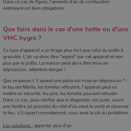
Dans ce cas de figure, l’amenée d’air de combustion
session et de
extérieure est bien obligatoire.
campagne
YSC
Session
Ce cookie
Google LLC
pour les
est défini
.youtube.com
rapports
par YouTub
d'analyse du
pour suivre
site.
les vues de
Que faire dans le cas d'une hotte ou d'une
vidéos
_gat_UA-627591-
.poelesabois.com
58
Il s'agit d'un
intégrées.
VMC hygro ?
7
secondes
cookie de
type modèle
défini par
Google
Ce type d'appareil a un tirage plus fort que celui du poêle à
Analytics, où
granulés. L'air va donc être "aspiré" par cet appareil et non
l'élément de
modèle sur le
plus par le poêle. La maison peut alors être mise en
nom contient
dépression...attention danger !
le numéro
d'identité
unique du
Que se passe-t ’il quand une pièce est mise en dépression ? :
compte ou du
site Web
le feu est fébrile, les fumées refoulent, l’appareil peut se
auquel il se
mettre en sécurité. Au pire, les fumées peuvent refouler.
rapporte. Il
s'agit d'une
Dans ce cas, pour vérifier que le diagnostic est juste, ouvrir
variante du
une fenêtre (si possible du côté d'où vient le vent) et observer
cookie _gat
qui est utilisé
le feu : s’il repart normalement, vous avez la clé du problème.
pour limiter la
quantité de
données
Les solutions :
apporter plus d’air.
enregistrées
par Google