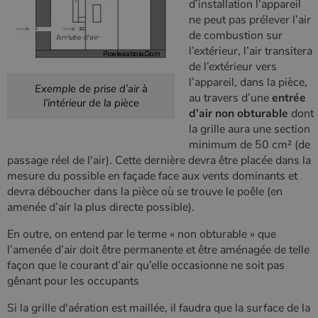
d’installation l’appareil
ne peut pas prélever l’air
de combustion sur
l’extérieur, l’air transitera
de l’extérieur vers
l’appareil, dans la pièce,
Exemple de prise d’air à
au travers d’une
entrée
l’intérieur de la pièce
Nom
Fournisseur
/
Domaine
Expiration
Descripti
d’air non obturable
dont
Nom
Fournisseur
/
Domaine
Expiration
Description
pabk_id.1.d14a
www.poelesabois.com
1 an
Fournisseur
/
la grille aura une section
Nom
Expiration
Description
bb2_screener_
Session
Cookie
Bad Behaviour
Domaine
Fournisseur
/
Nom
Expiration
Description
minimum de 50 cm² (de
__Secure-
.youtube.com
5 mois 4
défini par
www.poelesabois.com
Domaine
ROLLOUT_TOKEN
semaines
le plug-in
_gid
1 jour
Ce cookie est
Google LLC
passage réel de l'air). Cette dernière devra être placée dans la
anti-spam
défini par
.poelesabois.com
VISITOR_INFO1_LIVE
5 mois 4
Ce cookie
Google LLC
mesure du possible en façade face aux vents dominants et
pabk_ses.1.d14a
www.poelesabois.com
29
Bad
Google
semaines
est défini
.youtube.com
minutes
Behavior.
Analytics. Il
par Youtub
devra déboucher dans la pièce où se trouve le poêle (en
58
stocke et met
pour garder
secondes
amenée d’air la plus directe possible).
à jour une
une trace
valeur unique
des
pour chaque
préférence
En outre, on entend par le terme « non obturable » que
page visitée
de
et est utilisé
l’amenée d’air doit être permanente et être aménagée de telle
l'utilisateur
pour compter
pour les
façon que le courant d’air qu’elle occasionne ne soit pas
et suivre les
vidéos
pages vues.
Youtube
gênant pour les occupants
intégrées
_ga
1 an 1
Ce nom de
Google LLC
dans les
Si la grille d'aération est maillée, il faudra que la surface de la
mois
cookie est
.poelesabois.com
sites; il peu
associé à
également