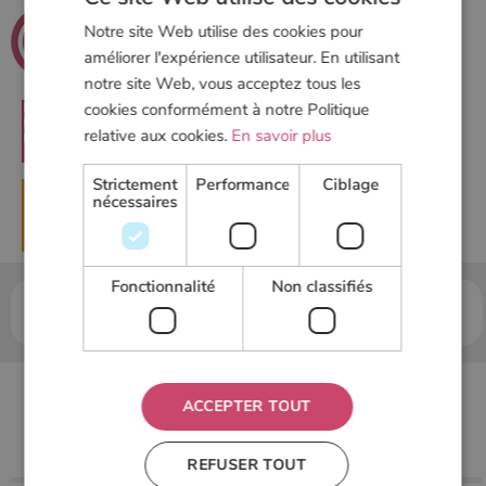
.net
Poeles
Notre site Web utilise des cookies pour
améliorer l'expérience utilisateur. En utilisant
Le guide du chauffage au bois
notre site Web, vous acceptez tous les
cookies conformément à notre Politique
RECHERCHER
relative aux cookies.
En savoir plus
Strictement
Performance
Ciblage
nécessaires
▶
DEMANDER UN DEVIS
Fonctionnalité
Non classifiés
Accueil
Poele à granulés
Installation d’un poêle à
granulés
L'arrivée d’air pour les poêles à granulés
L'arrivée d’air pour
ACCEPTER TOUT
les poêles à granulés
REFUSER TOUT