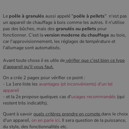
Les cookies strictement nécessaires habilitent des
fonctionnalités de base du site Web telles que la
Le
poêle à granulés
aussi appelé "
poêle à pellets
" n'est pas
connexion des utilisateurs et la gestion des comptes.
un appareil de chauffage à bois comme les autres. Il n'utilise
Le site Web ne peut pas être utilisé correctement sans
les cookies strictement nécessaires.
pas des bûches, mais des
granulés ou pellets
pour
fonctionner. C’est la
version moderne du chauffage
au bois,
Nom
Fournisseur
/
Domaine
Expirati
car l'approvisionnement, les réglages de température et
VISITOR_PRIVACY_METADATA
5 mois 
YouTube
l'allumage sont automatisés.
semaine
.youtube.com
Avant toute chose il es utile de
vérifier que c'est bien ce type
d'appareil qu'il vous faut.
On a crée 2 pages pour vérifier ce point :
- La 1ere liste les
avantages (et inconvénients) d'un tel
appareil
- et la 2e propose quelques cas d'
usages recommandés
(qui
restent très indicatifs).
Quant à savoir
quels critères prendre en compte
dans le choix
d'un appareil,
on en parle ici
. Il sera question de la puissance,
Google Privacy
du style, des fonctionnalités etc.