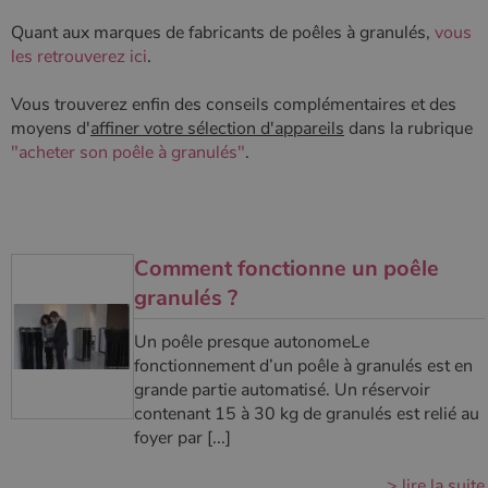
Policy
Quant aux marques de fabricants de poêles à granulés,
vous
les retrouverez ici
.
CookieScriptConsent
4
CookieScript
Vous trouverez enfin des conseils complémentaires et des
semaine
www.poelesabois.com
2 jours
moyens d'
affiner votre sélection d'appareils
dans la rubrique
"acheter son poêle à granulés"
.
Comment fonctionne un poêle
granulés ?
Un poêle presque autonomeLe
fonctionnement d’un poêle à granulés est en
grande partie automatisé. Un réservoir
PHPSESSID
Session
PHP.net
contenant 15 à 30 kg de granulés est relié au
.www.poelesabois.com
foyer par [...]
> lire la suite