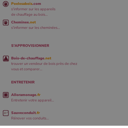
Poelesabois
.com
s'informer sur les appareils
de chauffage au bois...
Cheminee
.net
s'informer sur les cheminées...
S'APPROVISIONNER
Bois-de-chauffage
.net
trouver un vendeur de bois près de chez
vous et comparer...
ENTRETENIR
Alloramonage
.fr
Entretenir votre appareil...
Sauveconduit
.fr
Rénover vos conduits...