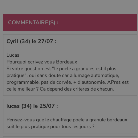
utilisé de
_gcl_au
2 mois 4
Ce cookie
Google LLC
Google. Ce
semaines
est défini
.poelesabois.com
cookie est
par
utilisé pour
Doubleclick
distinguer les
et fournit
COMMENTAIRE(S) :
utilisateurs
des
uniques en
information
attribuant un
sur la
numéro
manière
généré
Cyril (34) le 27/07 :
dont
aléatoirement
l'utilisateur
comme
final utilise
identifiant
le site Web
Lucas
client. Il est
et sur toute
Pourquoi ecrivez vous Bordeaux
inclus dans
publicité
chaque
que
Si votre question est "le poele a granules est il plus
demande de
l'utilisateur
page d'un site
pratique", oui sans doute car allumage automatique,
final a pu
et utilisé pour
voir avant
programmable, pas de corvée, + d'autonomie. APres est
calculer les
de visiter
données de
ledit site
ce le meilleur ? Ca depend des criteres de chacun.
visiteur, de
Web.
session et de
campagne
YSC
Session
Ce cookie
Google LLC
pour les
lucas (34) le 25/07 :
est défini
.youtube.com
rapports
par YouTub
d'analyse du
pour suivre
site.
les vues de
Pensez-vous que le chauffage poele a granule bordeaux
vidéos
soit le plus pratique pour tous les jours ?
_gat_UA-627591-
.poelesabois.com
58
Il s'agit d'un
intégrées.
7
secondes
cookie de
type modèle