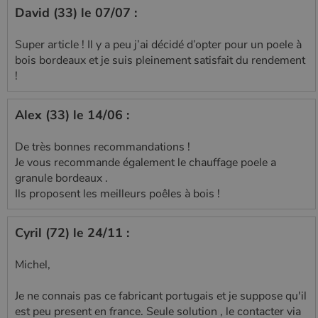
défini par
David (33) le 07/07 :
Google
Analytics, où
l'élément de
Super article ! Il y a peu j’ai décidé d’opter pour un poele à
modèle sur le
nom contient
bois bordeaux et je suis pleinement satisfait du rendement
le numéro
d'identité
!
unique du
compte ou du
site Web
Alex (33) le 14/06 :
auquel il se
rapporte. Il
s'agit d'une
variante du
De très bonnes recommandations !
cookie _gat
Je vous recommande également le chauffage poele a
qui est utilisé
pour limiter la
granule bordeaux .
quantité de
Ils proposent les meilleurs poêles à bois !
données
enregistrées
par Google
sur les sites
Cyril (72) le 24/11 :
Web à fort
trafic.
_ga_W8LED1F420
.poelesabois.com
1 an 1
Ce cookie est
Michel,
mois
utilisé par
Google
Analytics
Je ne connais pas ce fabricant portugais et je suppose qu'il
pour
est peu present en france. Seule solution , le contacter via
conserver