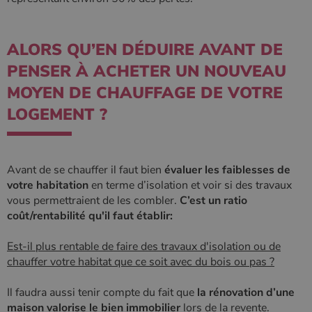
ALORS QU’EN DÉDUIRE AVANT DE
PENSER À ACHETER UN NOUVEAU
MOYEN DE CHAUFFAGE DE VOTRE
LOGEMENT ?
Avant de se chauffer il faut bien
évaluer les faiblesses de
votre habitation
en terme d’isolation et voir si des travaux
vous permettraient de les combler.
C’est un ratio
coût/rentabilité qu'il faut établir:
Est-il plus rentable de faire des travaux d'isolation ou de
chauffer votre habitat que ce soit avec du bois ou pas ?
Il faudra aussi tenir compte du fait que
la rénovation d’une
Nom
Fournisseur
/
Domaine
Expiration
Descripti
Nom
Fournisseur
/
Domaine
Expiration
Description
maison valorise le bien immobilier
lors de la revente.