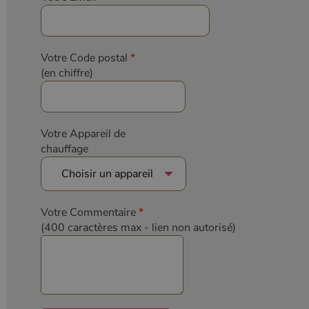
Analytics, où
l'élément de
modèle sur le
nom contient
le numéro
d'identité
Votre Code postal
*
unique du
(en chiffre)
compte ou du
site Web
auquel il se
rapporte. Il
s'agit d'une
variante du
Votre Appareil de
cookie _gat
qui est utilisé
chauffage
pour limiter la
quantité de
données
enregistrées
par Google
sur les sites
Web à fort
Votre Commentaire
*
trafic.
(400 caractères max
- lien non autorisé)
_ga_W8LED1F420
.poelesabois.com
1 an 1
Ce cookie est
mois
utilisé par
Google
Analytics
pour
conserver
l'état de la
session.