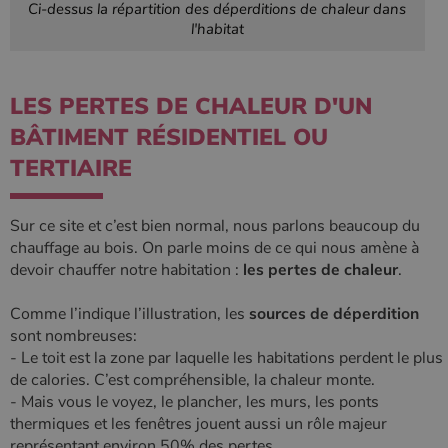
Ci-dessus la répartition des déperditions de chaleur dans
l'habitat
CookieScriptConsent
4
CookieScript
semaine
www.poelesabois.com
2 jours
LES PERTES DE CHALEUR D'UN
BÂTIMENT RÉSIDENTIEL OU
TERTIAIRE
Sur ce site et c’est bien normal, nous parlons beaucoup du
chauffage au bois. On parle moins de ce qui nous amène à
devoir chauffer notre habitation :
les pertes de chaleur
.
Comme l’indique l’illustration, les
sources de déperdition
sont nombreuses:
PHPSESSID
Session
PHP.net
- Le toit est la zone par laquelle les habitations perdent le plus
.www.poelesabois.com
de calories. C’est compréhensible, la chaleur monte.
- Mais vous le voyez, le plancher, les murs, les ponts
thermiques et les fenêtres jouent aussi un rôle majeur
représentant environ 50% des pertes.