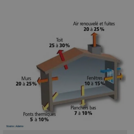
Les cookies strictement nécessaires habilitent des
fonctionnalités de base du site Web telles que la
connexion des utilisateurs et la gestion des comptes.
Le site Web ne peut pas être utilisé correctement sans
les cookies strictement nécessaires.
Nom
Fournisseur
/
Domaine
Expirati
VISITOR_PRIVACY_METADATA
5 mois 
YouTube
semaine
.youtube.com
Google Privacy
Policy