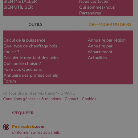
BIEN INSTALLER
Nous contacter
BIEN UTILISER
Qui sommes-nous
Partenaires
OUTILS
DEMANDER UN DEVIS
Calcul de la puissance
Annuaire par région
Quel type de chauffage bois
Annuaire par
choisir ?
département
Calculer le montant des aides
Actualités
Quel poêle choisir ?
Foire aux Questions
Annuaire des professionnels
Forum
(c) Tous droits réservés CanoP -
DMARC
Conditions générales & mentions
-
Contact
-
Cookies
S'ÉQUIPER
Poelesabois
.com
s'informer sur les appareils