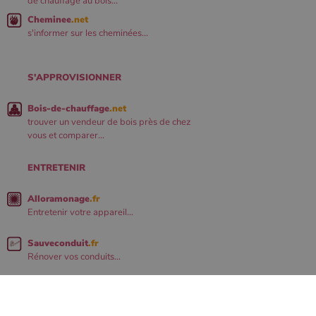
de chauffage au bois...
Cheminee
.net
s'informer sur les cheminées...
S'APPROVISIONNER
Bois-de-chauffage
.net
trouver un vendeur de bois près de chez
vous et comparer...
ENTRETENIR
Alloramonage
.fr
Entretenir votre appareil...
Sauveconduit
.fr
Rénover vos conduits...