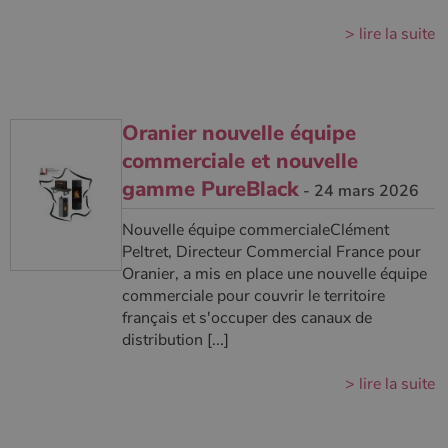
type modèle
défini par
Google
> lire la suite
Analytics, où
l'élément de
modèle sur le
nom contient
le numéro
d'identité
Oranier nouvelle équipe
unique du
compte ou du
commerciale et nouvelle
site Web
auquel il se
gamme PureBlack
rapporte. Il
- 24 mars 2026
s'agit d'une
variante du
cookie _gat
Nouvelle équipe commercialeClément
qui est utilisé
Peltret, Directeur Commercial France pour
pour limiter la
quantité de
Oranier, a mis en place une nouvelle équipe
données
commerciale pour couvrir le territoire
enregistrées
par Google
français et s'occuper des canaux de
sur les sites
distribution [...]
Web à fort
trafic.
> lire la suite
_ga_W8LED1F420
.poelesabois.com
1 an 1
Ce cookie est
mois
utilisé par
Google
Analytics
pour