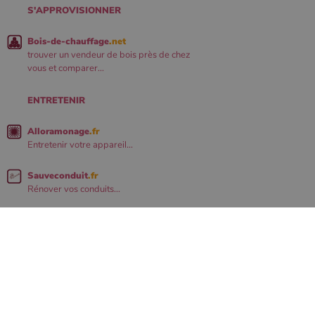
S'APPROVISIONNER
Bois-de-chauffage
.net
trouver un vendeur de bois près de chez
vous et comparer...
ENTRETENIR
Alloramonage
.fr
Entretenir votre appareil...
Sauveconduit
.fr
Rénover vos conduits...