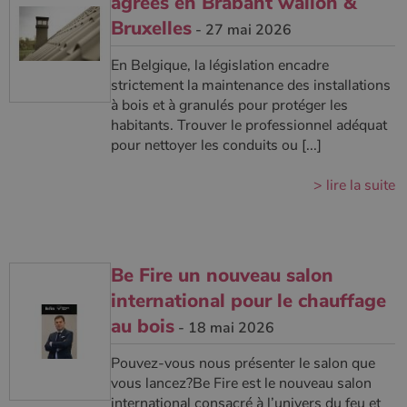
agréés en Brabant wallon &
Policy
Bruxelles
- 27 mai 2026
En Belgique, la législation encadre
strictement la maintenance des installations
CookieScriptConsent
4
CookieScript
semaine
www.poelesabois.com
à bois et à granulés pour protéger les
2 jours
habitants. Trouver le professionnel adéquat
pour nettoyer les conduits ou [...]
> lire la suite
Be Fire un nouveau salon
international pour le chauffage
au bois
- 18 mai 2026
PHPSESSID
Session
PHP.net
.www.poelesabois.com
Pouvez-vous nous présenter le salon que
vous lancez?Be Fire est le nouveau salon
international consacré à l’univers du feu et