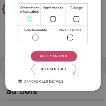
.net
Poeles
Strictement
Performance
Ciblage
nécessaires
Le guide du chauffage au bois
RECHERCHER
Fonctionnalité
Non classifiés
▶
DEMANDER UN DEVIS
ACCEPTER TOUT
Accueil
Actualités chauffage au bois
REFUSER TOUT
Actualités chauffage
AFFICHER LES DÉTAILS
au bois
Strictement nécessaires
Performance