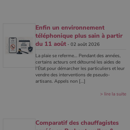
Ciblage
Fonctionnalité
Non classifiés
Les cookies strictement nécessaires habilitent des
fonctionnalités de base du site Web telles que la
connexion des utilisateurs et la gestion des comptes.
Enfin un environnement
Le site Web ne peut pas être utilisé correctement sans
les cookies strictement nécessaires.
téléphonique plus sain à partir
Nom
Fournisseur
/
Domaine
Expirati
du 11 août
- 02 août 2026
VISITOR_PRIVACY_METADATA
5 mois 
YouTube
semaine
.youtube.com
La plaie se referme... Pendant des années,
certains acteurs ont détourné les aides de
l'État pour démarcher les particuliers et leur
vendre des interventions de pseudo-
artisans. Appels non [...]
> lire la suite
Comparatif des chauffagistes
Google Privacy