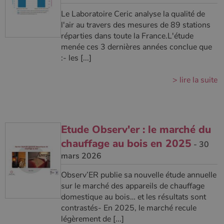
couramment
utilisé de
_gcl_au
2 mois 4
Ce cookie
Google LLC
Le Laboratoire Ceric analyse la qualité de
Google. Ce
semaines
est défini
.poelesabois.com
cookie est
par
l'air au travers des mesures de 89 stations
utilisé pour
Doubleclick
réparties dans toute la France.L'étude
distinguer les
et fournit
utilisateurs
des
menée ces 3 dernières années conclue que
uniques en
information
:- les [...]
attribuant un
sur la
numéro
manière
généré
dont
aléatoirement
> lire la suite
l'utilisateur
comme
final utilise
identifiant
le site Web
client. Il est
et sur toute
inclus dans
publicité
chaque
que
demande de
l'utilisateur
Etude Observ'er : le marché du
page d'un site
final a pu
et utilisé pour
voir avant
chauffage au bois en 2025
calculer les
de visiter
- 30
données de
ledit site
mars 2026
visiteur, de
Web.
session et de
campagne
YSC
Session
Ce cookie
Google LLC
Observ’ER publie sa nouvelle étude annuelle
pour les
est défini
.youtube.com
rapports
par YouTub
sur le marché des appareils de chauffage
d'analyse du
pour suivre
domestique au bois… et les résultats sont
site.
les vues de
vidéos
contrastés- En 2025, le marché recule
_gat_UA-627591-
.poelesabois.com
58
Il s'agit d'un
intégrées.
légèrement de [...]
7
secondes
cookie de