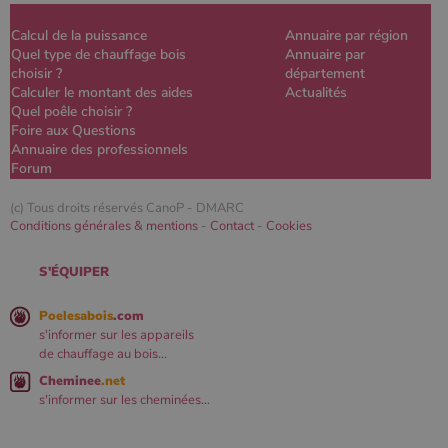
Calcul de la puissance
Annuaire par région
Quel type de chauffage bois
Annuaire par
choisir ?
département
Calculer le montant des aides
Actualités
Quel poêle choisir ?
Foire aux Questions
Annuaire des professionnels
Forum
(c) Tous droits réservés CanoP -
DMARC
Conditions générales & mentions
-
Contact
-
Cookies
S'ÉQUIPER
Poelesabois
.com
s'informer sur les appareils
de chauffage au bois...
Cheminee
.net
s'informer sur les cheminées...