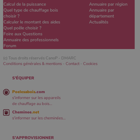
Calcul de la puissance
Annuaire par région
Quel type de chauffage bois
Annuaire par
choisir ?
département
Calculer le montant des aides
Actualités
Quel poêle choisir ?
Foire aux Questions
Annuaire des professionnels
Forum
(c) Tous droits réservés CanoP -
DMARC
Conditions générales & mentions
-
Contact
-
Cookies
S'ÉQUIPER
Poelesabois
.com
s'informer sur les appareils
de chauffage au bois...
Cheminee
.net
s'informer sur les cheminées...
S'APPROVISIONNER