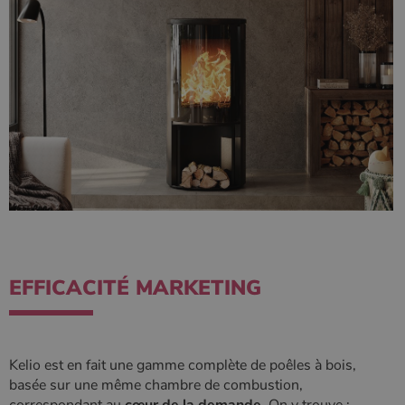
CookieScriptConsent
4
CookieScript
semaine
www.poelesabois.com
2 jours
EFFICACITÉ MARKETING
PHPSESSID
Session
PHP.net
.www.poelesabois.com
Kelio est en fait une gamme complète de poêles à bois,
basée sur une même chambre de combustion,
correspondant au
cœur de la demande
. On y trouve :