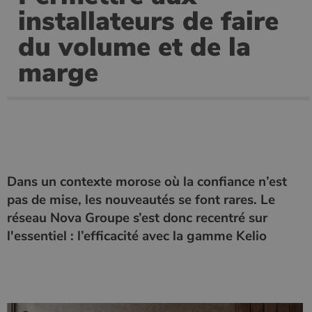
installateurs de faire
Les cookies strictement nécessaires habilitent des
fonctionnalités de base du site Web telles que la
du volume et de la
connexion des utilisateurs et la gestion des comptes.
Le site Web ne peut pas être utilisé correctement sans
marge
les cookies strictement nécessaires.
Nom
Fournisseur
/
Domaine
Expirati
VISITOR_PRIVACY_METADATA
5 mois 
YouTube
semaine
.youtube.com
Dans un contexte morose où la confiance n’est
pas de mise, les nouveautés se font rares. Le
réseau Nova Groupe s’est donc recentré sur
l'essentiel : l’efficacité avec la gamme Kelio
Google Privacy
Policy