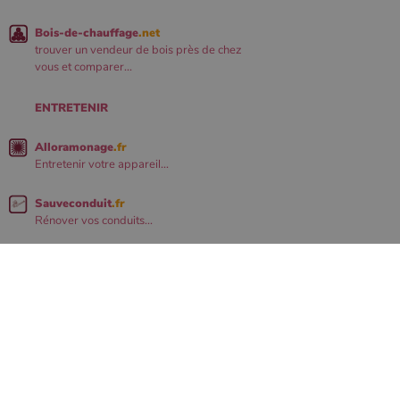
Bois-de-chauffage
.net
trouver un vendeur de bois près de chez
vous et comparer...
ENTRETENIR
Alloramonage
.fr
Entretenir votre appareil...
Sauveconduit
.fr
Rénover vos conduits...