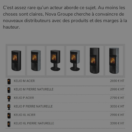
Google
C’est assez rare qu’un acteur aborde ce sujet. Au moins les
Analytics, où
l'élément de
choses sont claires, Nova Groupe cherche à convaincre de
modèle sur le
nouveaux distributeurs avec des produits et des marges à la
nom contient
le numéro
hauteur.
d'identité
unique du
compte ou du
site Web
auquel il se
rapporte. Il
s'agit d'une
variante du
cookie _gat
qui est utilisé
pour limiter la
quantité de
données
enregistrées
par Google
sur les sites
Web à fort
trafic.
_ga_W8LED1F420
.poelesabois.com
1 an 1
Ce cookie est
mois
utilisé par
Google
Analytics
pour
conserver
l'état de la