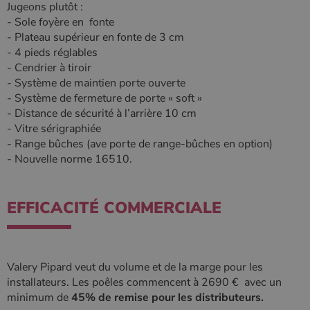
Jugeons plutôt :
Google. Ce
semaines
est défini
.poelesabois.com
cookie est
par
- Sole foyère en fonte
utilisé pour
Doubleclick
- Plateau supérieur en fonte de 3 cm
distinguer les
et fournit
utilisateurs
des
- 4 pieds réglables
uniques en
information
attribuant un
- Cendrier à tiroir
sur la
numéro
manière
- Système de maintien porte ouverte
généré
dont
aléatoirement
l'utilisateur
- Système de fermeture de porte « soft »
comme
final utilise
- Distance de sécurité à l’arrière 10 cm
identifiant
le site Web
client. Il est
et sur toute
- Vitre sérigraphiée
inclus dans
publicité
- Range bûches (ave porte de range-bûches en option)
chaque
que
demande de
l'utilisateur
- Nouvelle norme 16510.
page d'un site
final a pu
et utilisé pour
voir avant
calculer les
de visiter
données de
ledit site
visiteur, de
Web.
EFFICACITÉ COMMERCIALE
session et de
campagne
YSC
Session
Ce cookie
Google LLC
pour les
est défini
.youtube.com
rapports
par YouTub
d'analyse du
pour suivre
site.
les vues de
Valery Pipard veut du volume et de la marge pour les
vidéos
_gat_UA-627591-
.poelesabois.com
58
Il s'agit d'un
installateurs. Les poêles commencent à 2690 € avec un
intégrées.
7
secondes
cookie de
minimum de
45% de remise pour les distributeurs.
type modèle
défini par