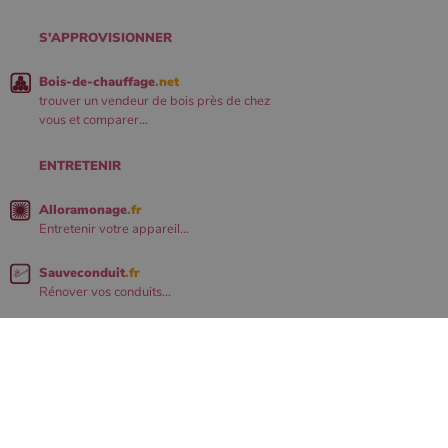
S'APPROVISIONNER
Bois-de-chauffage
.net
trouver un vendeur de bois près de chez
vous et comparer...
ENTRETENIR
Alloramonage
.fr
Entretenir votre appareil...
Sauveconduit
.fr
Rénover vos conduits...