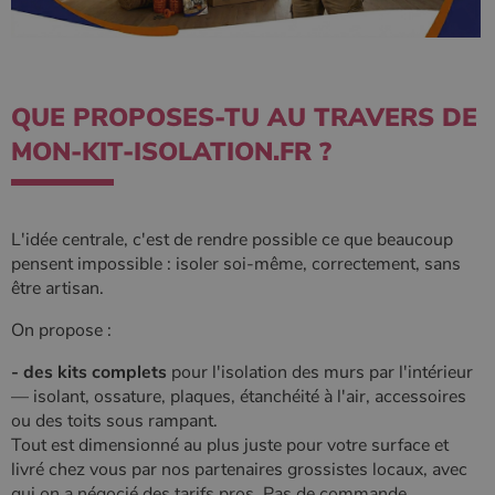
type modèle
défini par
Google
Analytics, où
l'élément de
modèle sur le
nom contient
QUE PROPOSES-TU AU TRAVERS DE
le numéro
d'identité
unique du
MON-KIT-ISOLATION.FR ?
compte ou du
site Web
auquel il se
rapporte. Il
s'agit d'une
variante du
L'idée centrale, c'est de rendre possible ce que beaucoup
cookie _gat
pensent impossible : isoler soi-même, correctement, sans
qui est utilisé
pour limiter la
être artisan.
quantité de
données
On propose :
enregistrées
par Google
sur les sites
- des kits complets
pour l'isolation des murs par l'intérieur
Web à fort
trafic.
— isolant, ossature, plaques, étanchéité à l'air, accessoires
ou des toits sous rampant.
_ga_W8LED1F420
.poelesabois.com
1 an 1
Ce cookie est
mois
utilisé par
Tout est dimensionné au plus juste pour votre surface et
Google
livré chez vous par nos partenaires grossistes locaux, avec
Analytics
pour
qui on a négocié des tarifs pros. Pas de commande