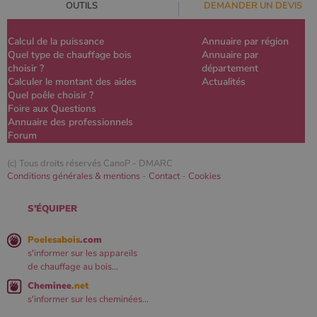
OUTILS
DEMANDER UN DEVIS
Calcul de la puissance
Annuaire par région
Quel type de chauffage bois
Annuaire par
choisir ?
département
Calculer le montant des aides
Actualités
Quel poêle choisir ?
Foire aux Questions
Annuaire des professionnels
Forum
(c) Tous droits réservés CanoP -
DMARC
Conditions générales & mentions
-
Contact
-
Cookies
S'ÉQUIPER
Poelesabois
.com
s'informer sur les appareils
de chauffage au bois...
Cheminee
.net
s'informer sur les cheminées...