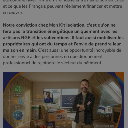
couramment
utilisé de
_gcl_au
2 mois 4
Ce cookie
Google LLC
et ce que les Français peuvent réellement financer et mettre
Google. Ce
semaines
est défini
.poelesabois.com
en œuvre.
cookie est
par
utilisé pour
Doubleclick
distinguer les
et fournit
Notre conviction chez Mon Kit Isolation, c'est qu'on ne
utilisateurs
des
uniques en
information
fera pas la transition énergétique uniquement avec les
attribuant un
sur la
numéro
artisans RGE et les subventions. Il faut aussi mobiliser les
manière
généré
dont
propriétaires qui ont du temps et l'envie de prendre leur
aléatoirement
l'utilisateur
comme
final utilise
maison en main
. C’est aussi une opportunité incroyable de
identifiant
le site Web
donner envie à des personnes en questionnement
client. Il est
et sur toute
inclus dans
publicité
professionnel de rejoindre le secteur du bâtiment.
chaque
que
demande de
l'utilisateur
page d'un site
final a pu
et utilisé pour
voir avant
calculer les
de visiter
données de
ledit site
visiteur, de
Web.
session et de
campagne
YSC
Session
Ce cookie
Google LLC
pour les
est défini
.youtube.com
rapports
par YouTub
d'analyse du
pour suivre
site.
les vues de
vidéos
_gat_UA-627591-
.poelesabois.com
58
Il s'agit d'un
intégrées.
7
secondes
cookie de