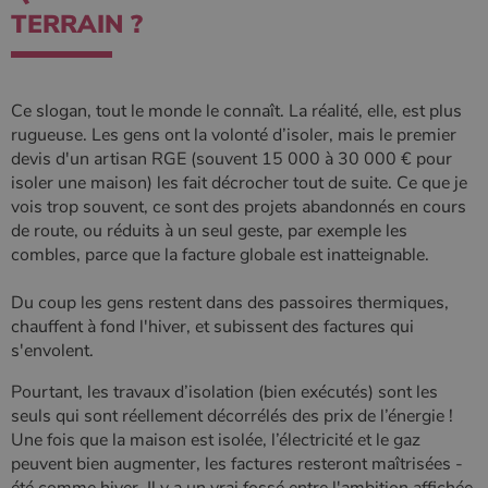
Nom
Fournisseur
/
Domaine
Expiration
Descripti
TERRAIN ?
Nom
Fournisseur
/
Domaine
Expiration
Description
pabk_id.1.d14a
www.poelesabois.com
1 an
Fournisseur
/
Nom
Expiration
Description
bb2_screener_
Session
Cookie
Bad Behaviour
Domaine
Fournisseur
/
Nom
Expiration
Description
__Secure-
.youtube.com
5 mois 4
défini par
www.poelesabois.com
Domaine
ROLLOUT_TOKEN
semaines
le plug-in
_gid
1 jour
Ce cookie est
Google LLC
anti-spam
défini par
Ce slogan, tout le monde le connaît. La réalité, elle, est plus
.poelesabois.com
VISITOR_INFO1_LIVE
5 mois 4
Ce cookie
Google LLC
pabk_ses.1.d14a
www.poelesabois.com
29
Bad
Google
semaines
est défini
.youtube.com
rugueuse. Les gens ont la volonté d’isoler, mais le premier
minutes
Behavior.
Analytics. Il
par Youtub
58
stocke et met
pour garder
devis d'un artisan RGE (souvent 15 000 à 30 000 € pour
secondes
à jour une
une trace
isoler une maison) les fait décrocher tout de suite. Ce que je
valeur unique
des
pour chaque
préférence
vois trop souvent, ce sont des projets abandonnés en cours
page visitée
de
de route, ou réduits à un seul geste, par exemple les
et est utilisé
l'utilisateur
pour compter
pour les
combles, parce que la facture globale est inatteignable.
et suivre les
vidéos
pages vues.
Youtube
intégrées
Du coup les gens restent dans des passoires thermiques,
_ga
1 an 1
Ce nom de
Google LLC
dans les
mois
cookie est
.poelesabois.com
sites; il peu
chauffent à fond l'hiver, et subissent des factures qui
associé à
également
s'envolent.
Google
déterminer
Universal
si le visiteu
Analytics -
du site
Pourtant, les travaux d’isolation (bien exécutés) sont les
qui est une
utilise la
seuls qui sont réellement décorrélés des prix de l’énergie !
mise à jour
nouvelle ou
importante du
l'ancienne
Une fois que la maison est isolée, l’électricité et le gaz
service
version de
d'analyse le
l'interface
peuvent bien augmenter, les factures resteront maîtrisées -
plus
Youtube.
été comme hiver. Il y a un vrai fossé entre l'ambition affichée