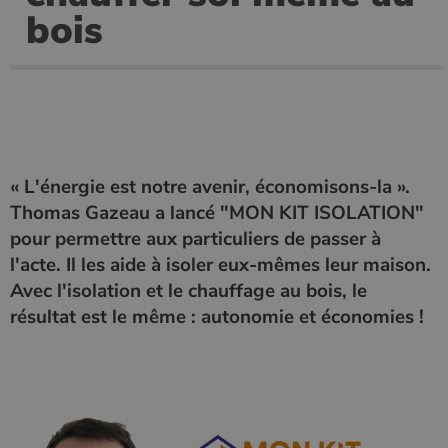
Ciblage
Fonctionnalité
Non classifiés
bois
Les cookies strictement nécessaires habilitent des
fonctionnalités de base du site Web telles que la
connexion des utilisateurs et la gestion des comptes.
Le site Web ne peut pas être utilisé correctement sans
les cookies strictement nécessaires.
Nom
Fournisseur
/
Domaine
Expirati
VISITOR_PRIVACY_METADATA
5 mois 
YouTube
semaine
.youtube.com
« L'énergie est notre avenir, économisons-la ».
Thomas Gazeau a lancé "MON KIT ISOLATION"
pour permettre aux particuliers de passer à
l'acte. Il les aide à isoler eux-mêmes leur maison.
Avec l'isolation et le chauffage au bois, le
résultat est le même : autonomie et économies !
Google Privacy