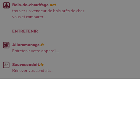
Bois-de-chauffage
.net
trouver un vendeur de bois près de chez
vous et comparer...
ENTRETENIR
Alloramonage
.fr
Entretenir votre appareil...
Sauveconduit
.fr
Rénover vos conduits...