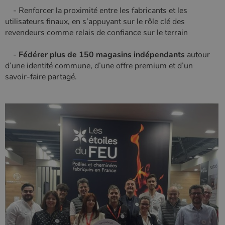
défini par
- Renforcer la proximité entre les fabricants et les
Google
Analytics, où
utilisateurs finaux, en s’appuyant sur le rôle clé des
l'élément de
revendeurs comme relais de confiance sur le terrain
modèle sur le
nom contient
le numéro
-
Fédérer plus de 150 magasins indépendants
autour
d'identité
unique du
d’une identité commune, d’une offre premium et d’un
compte ou du
savoir-faire partagé.
site Web
auquel il se
rapporte. Il
s'agit d'une
variante du
cookie _gat
qui est utilisé
pour limiter la
quantité de
données
enregistrées
par Google
sur les sites
Web à fort
trafic.
_ga_W8LED1F420
.poelesabois.com
1 an 1
Ce cookie est
mois
utilisé par
Google
Analytics
pour
conserver