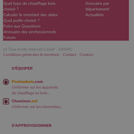
Quel type de chauffage bois
Annuaire par
choisir ?
département
Calculer le montant des aides
Actualités
Quel poêle choisir ?
Foire aux Questions
Annuaire des professionnels
Forum
(c) Tous droits réservés CanoP -
DMARC
Conditions générales & mentions
-
Contact
-
Cookies
S'ÉQUIPER
Poelesabois
.com
s'informer sur les appareils
de chauffage au bois...
Cheminee
.net
s'informer sur les cheminées...
S'APPROVISIONNER