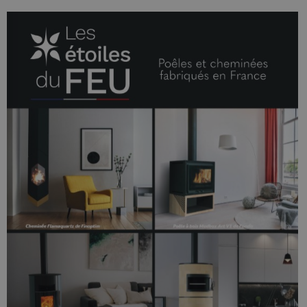
Policy
CookieScriptConsent
4
CookieScript
semaine
www.poelesabois.com
2 jours
PHPSESSID
Session
PHP.net
.www.poelesabois.com