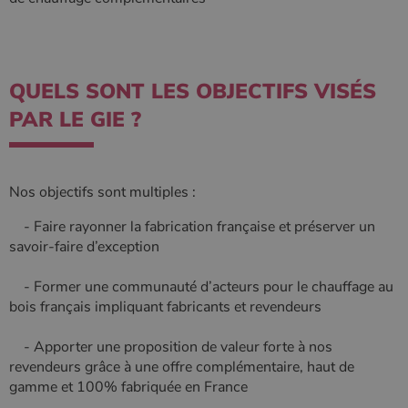
utilisé de
_gcl_au
2 mois 4
Ce cookie
Google LLC
Google. Ce
semaines
est défini
.poelesabois.com
cookie est
par
utilisé pour
Doubleclick
distinguer les
et fournit
utilisateurs
des
QUELS SONT LES OBJECTIFS VISÉS
uniques en
information
attribuant un
sur la
numéro
manière
PAR LE GIE ?
généré
dont
aléatoirement
l'utilisateur
comme
final utilise
identifiant
le site Web
client. Il est
et sur toute
inclus dans
publicité
Nos objectifs sont multiples :
chaque
que
demande de
l'utilisateur
- Faire rayonner la fabrication française et préserver un
page d'un site
final a pu
et utilisé pour
voir avant
savoir-faire d’exception
calculer les
de visiter
données de
ledit site
visiteur, de
Web.
- Former une communauté d’acteurs pour le chauffage au
session et de
campagne
bois français impliquant fabricants et revendeurs
YSC
Session
Ce cookie
Google LLC
pour les
est défini
.youtube.com
rapports
par YouTub
d'analyse du
pour suivre
- Apporter une proposition de valeur forte à nos
site.
les vues de
revendeurs grâce à une offre complémentaire, haut de
vidéos
_gat_UA-627591-
.poelesabois.com
58
Il s'agit d'un
intégrées.
gamme et 100% fabriquée en France
7
secondes
cookie de
type modèle