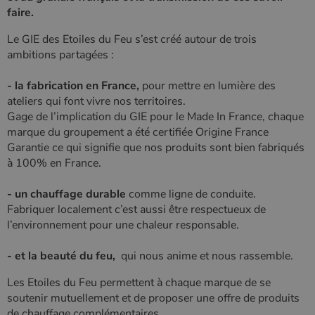
Nom
Fournisseur
/
Domaine
Expiration
Descripti
faire.
Nom
Fournisseur
/
Domaine
Expiration
Description
pabk_id.1.d14a
www.poelesabois.com
1 an
Fournisseur
/
Nom
Expiration
Description
bb2_screener_
Session
Cookie
Bad Behaviour
Domaine
Fournisseur
/
Le GIE des Etoiles du Feu s’est créé autour de trois
Nom
Expiration
Description
__Secure-
.youtube.com
5 mois 4
défini par
www.poelesabois.com
Domaine
ROLLOUT_TOKEN
semaines
le plug-in
ambitions partagées :
_gid
1 jour
Ce cookie est
Google LLC
anti-spam
défini par
.poelesabois.com
VISITOR_INFO1_LIVE
5 mois 4
Ce cookie
Google LLC
pabk_ses.1.d14a
www.poelesabois.com
29
Bad
Google
semaines
est défini
.youtube.com
minutes
Behavior.
- la fabrication en France,
pour mettre en lumière des
Analytics. Il
par Youtub
58
stocke et met
pour garder
ateliers qui font vivre nos territoires.
secondes
à jour une
une trace
valeur unique
Gage de l’implication du GIE pour le Made In France, chaque
des
pour chaque
préférence
marque du groupement a été certifiée Origine France
page visitée
de
et est utilisé
l'utilisateur
Garantie ce qui signifie que nos produits sont bien fabriqués
pour compter
pour les
à 100% en France.
et suivre les
vidéos
pages vues.
Youtube
intégrées
- un chauffage durable
comme ligne de conduite.
_ga
1 an 1
Ce nom de
Google LLC
dans les
mois
cookie est
.poelesabois.com
sites; il peu
Fabriquer localement c’est aussi être respectueux de
associé à
également
l’environnement pour une chaleur responsable.
Google
déterminer
Universal
si le visiteu
Analytics -
du site
qui est une
utilise la
- et la beauté du feu,
qui nous anime et nous rassemble.
mise à jour
nouvelle ou
importante du
l'ancienne
Les Etoiles du Feu permettent à chaque marque de se
service
version de
d'analyse le
l'interface
soutenir mutuellement et de proposer une offre de produits
plus
Youtube.
de chauffage complémentaires
couramment