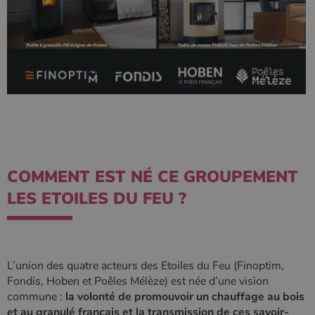
COMMENT EST NÉ CE GROUPEMENT
LES ETOILES DU FEU ?
L’union des quatre acteurs des Etoiles du Feu (Finoptim,
Fondis, Hoben et Poêles Mélèze) est née d’une vision
commune :
la volonté de promouvoir un chauffage au bois
et au granulé français et la transmission de ces savoir-