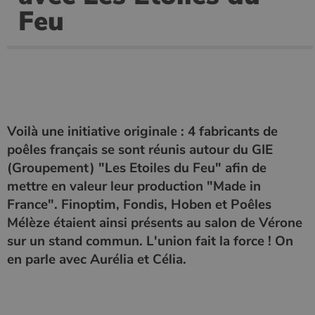
Feu
Les cookies strictement nécessaires habilitent des
fonctionnalités de base du site Web telles que la
connexion des utilisateurs et la gestion des comptes.
Le site Web ne peut pas être utilisé correctement sans
les cookies strictement nécessaires.
Nom
Fournisseur
/
Domaine
Expirati
VISITOR_PRIVACY_METADATA
5 mois 
YouTube
semaine
.youtube.com
Voilà une initiative originale : 4 fabricants de
poêles français se sont réunis autour du GIE
(Groupement) "Les Etoiles du Feu" afin de
mettre en valeur leur production "Made in
France". Finoptim, Fondis, Hoben et Poêles
Mélèze étaient ainsi présents au salon de Vérone
sur un stand commun. L'union fait la force ! On
en parle avec Aurélia et Célia.
Google Privacy