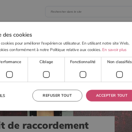
 BOIS
POELE À GRANULÉS
ACTUALITÉS
OUTI
e des cookies
 cookies pour améliorer l'expérience utilisateur. En utilisant notre site Web,
okies conformément à notre Politique relative aux cookies.
En savoir plus
nulés
Installation du conduit de raccordement d'un poêle à granulés
Performance
Ciblage
Fonctionnalité
Non classifiés
REFUSER TOUT
ACCEPTER TOUT
ILS
it de raccordement
 nécessaires
Performance
Ciblage
Fonctionnalité
Non classifiés
res habilitent des fonctionnalités de base du site Web telles que la connexion des utilisateurs et la