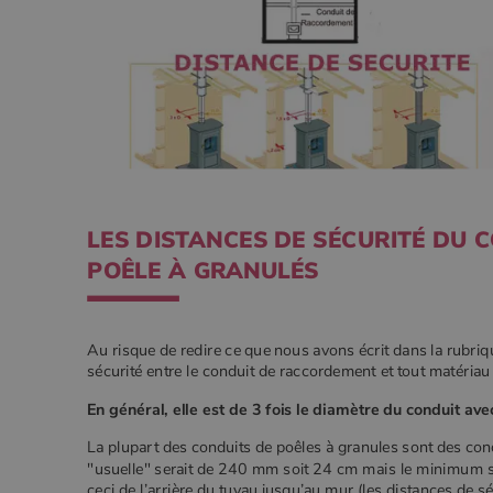
pabk_ses.1.d14a
.you
_ga
Google
.poeles
_gcl_au
Goog
.poe
YSC
Goog
.you
_gat_UA-627591-
.poeles
7
_ga_W8LED1F420
.poeles
LES DISTANCES DE SÉCURITÉ DU
POÊLE À GRANULÉS
Au risque de redire ce que nous avons écrit dans la rubriq
sécurité entre le conduit de raccordement et tout matéria
En général, elle est de 3 fois le diamètre du conduit 
La plupart des conduits de poêles à granules sont des co
"usuelle" serait de 240 mm soit 24 cm mais le minimum s'
ceci de l’arrière du tuyau jusqu’au mur (les distances de 