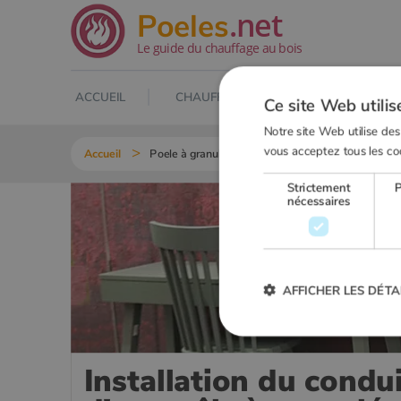
.net
Poeles
Le guide du chauffage au bois
ACCUEIL
CHAUFFAGE AU BOIS
POELE À
Ce site Web utilis
Notre site Web utilise des
vous acceptez tous les co
Accueil
Poele à granulés
Installation d’un poêle à gra
Strictement
nécessaires
AFFICHER LES DÉTA
Installation du condu
Strictement
Les cookies strictement nécessai