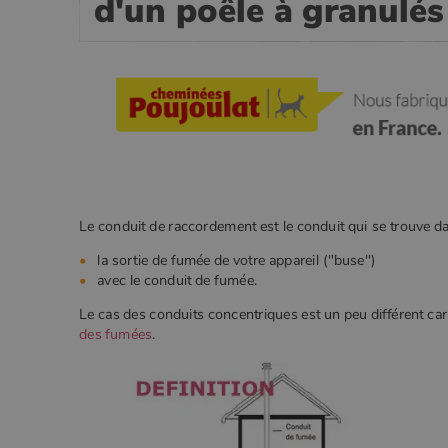
d'un poêle à granulés
gestion des comptes. Le site Web
Nom
VISITOR_PRIVACY_METADA
CookieScriptConsent
Le conduit de raccordement est le conduit qui se trouve dan
Google Privacy 
PHPSESSID
la sortie de fumée de votre appareil ("buse")
avec le conduit de fumée.
Le cas des conduits concentriques est un peu différent car 
des fumées
.
Nom
Nom
Fourniss
Fournis
Nom
pabk_id.1.d14a
Domain
Four
Nom
bb2_screener_
Bad Beh
Dom
__Secure-ROLLOUT_TOKEN
www.poe
_gid
Google
.poeles
VISITOR_INFO1_LIVE
Goog