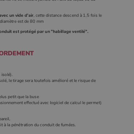
vec un vide d'air
, cette distance descend à 1,5 fois le
 diamètre est de 80 mm
conduit est protégé par un "habillage ventilé".
CORDEMENT
isolé).
é, le tirage sera toutefois amélioré et le risque de
lus petit que la buse
ensionnement effectué avec logiciel de calcul le permet)
areil,
oit à la pénétration du conduit de fumées.