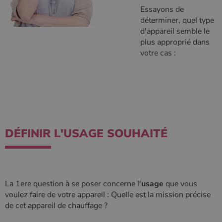
Google Privacy
Essayons de
Policy
déterminer, quel type
d'appareil semble le
plus approprié dans
votre cas :
CookieScriptConsent
4
CookieScript
semaine
www.poelesabois.com
2 jours
DÉFINIR L'USAGE SOUHAITÉ
La 1ere question à se poser concerne l'
usage
que vous
PHPSESSID
Session
PHP.net
voulez faire de votre appareil : Quelle est la mission précise
.www.poelesabois.com
de cet appareil de chauffage ?