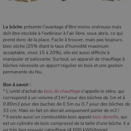
type modèle
défini par
Google
Analytics, où
l'élément de
modèle sur le
La bûche
présente l'avantage d'être moins onéreuse mais
nom contient
le numéro
doit être stockée à l'extérieur à l'air libre, sous abris, ce qui
d'identité
prend donc de la place. Facile à trouver, mais pas toujours
unique du
compte ou du
bien sèche (25% étant le taux d'humidité maximum
site Web
acceptable, visez 15 à 20%), elle est aussi difficile à
auquel il se
rapporte. Il
manipuler et salissante
.
Surtout, un appareil de chauffage à
s'agit d'une
bûches nécessite un apport régulier en bois et une gestion
variante du
cookie _gat
permanente du feu.
qui est utilisé
pour limiter la
quantité de
Bon à savoir :
données
enregistrées
* L'unité d'achat du
bois de chauffage
s'appelle le stère, qui
par Google
correspond à un volume d'1m³ pour des bûches de 1m et à
sur les sites
Web à fort
0.80m3 pour des buches de 0.5m ou 0.7 pour des bûches de
trafic.
33 cm. Mais en fait on devrait uniquement parler de m3 !
_ga_W8LED1F420
.poelesabois.com
1 an 1
Ce cookie est
*
Il existe aussi un combustible bois appelé
bois densifie
, qui
mois
utilisé par
est un cylindre de bois compressé de la taille d'une bûche. Il a
Google
Analytics
un très bon pouvoir calorifique (4 600 kWh/tonne)
pour