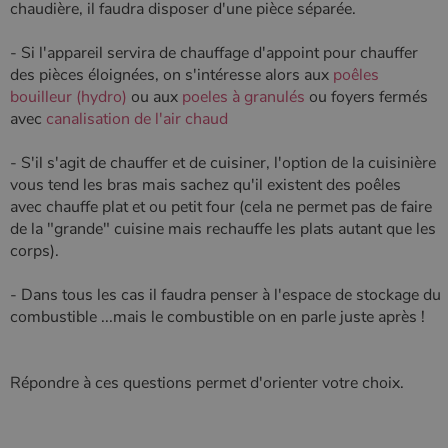
chaudière, il faudra disposer d'une pièce séparée.
Nom
Fournisseur
/
Domaine
Expiration
Descripti
Nom
Fournisseur
/
Domaine
Expiration
Description
pabk_id.1.d14a
www.poelesabois.com
1 an
Fournisseur
/
- Si l'appareil servira de chauffage d'appoint pour chauffer
Nom
Expiration
Description
bb2_screener_
Session
Cookie
Bad Behaviour
Domaine
Fournisseur
/
des pièces éloignées, on s'intéresse alors aux
poêles
Nom
Expiration
Description
__Secure-
.youtube.com
5 mois 4
défini par
www.poelesabois.com
Domaine
ROLLOUT_TOKEN
semaines
le plug-in
bouilleur (hydro)
ou aux
poeles à granulés
ou foyers fermés
_gid
1 jour
Ce cookie est
Google LLC
anti-spam
défini par
.poelesabois.com
VISITOR_INFO1_LIVE
5 mois 4
Ce cookie
Google LLC
avec
canalisation de l'air chaud
pabk_ses.1.d14a
www.poelesabois.com
29
Bad
Google
semaines
est défini
.youtube.com
minutes
Behavior.
Analytics. Il
par Youtub
58
stocke et met
pour garder
- S'il s'agit de chauffer et de cuisiner, l'option de la cuisinière
secondes
à jour une
une trace
valeur unique
des
vous tend les bras mais sachez qu'il existent des poêles
pour chaque
préférence
avec chauffe plat et ou petit four (cela ne permet pas de faire
page visitée
de
et est utilisé
l'utilisateur
de la "grande" cuisine mais rechauffe les plats autant que les
pour compter
pour les
corps).
et suivre les
vidéos
pages vues.
Youtube
intégrées
_ga
1 an 1
Ce nom de
- Dans tous les cas il faudra penser à l'espace de stockage du
Google LLC
dans les
mois
cookie est
.poelesabois.com
sites; il peu
combustible ...mais le combustible on en parle juste après !
associé à
également
Google
déterminer
Universal
si le visiteu
Analytics -
du site
qui est une
utilise la
Répondre à ces questions permet d'orienter votre choix.
mise à jour
nouvelle ou
importante du
l'ancienne
service
version de
d'analyse le
l'interface
plus
Youtube.