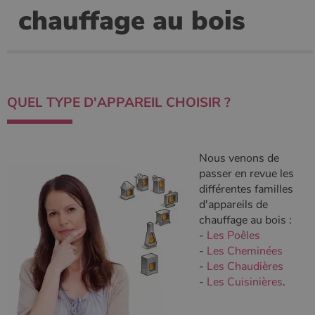
chauffage au bois
Ciblage
Fonctionnalité
Non classifiés
Les cookies strictement nécessaires habilitent des
fonctionnalités de base du site Web telles que la
connexion des utilisateurs et la gestion des comptes.
Le site Web ne peut pas être utilisé correctement sans
les cookies strictement nécessaires.
QUEL TYPE D'APPAREIL CHOISIR ?
Nom
Fournisseur
/
Domaine
Expirati
VISITOR_PRIVACY_METADATA
5 mois 
YouTube
semaine
.youtube.com
Nous venons de
passer en revue les
différentes familles
d'appareils de
chauffage au bois :
-
Les Poêles
-
Les Cheminées
-
Les Chaudières
-
Les Cuisinières
.