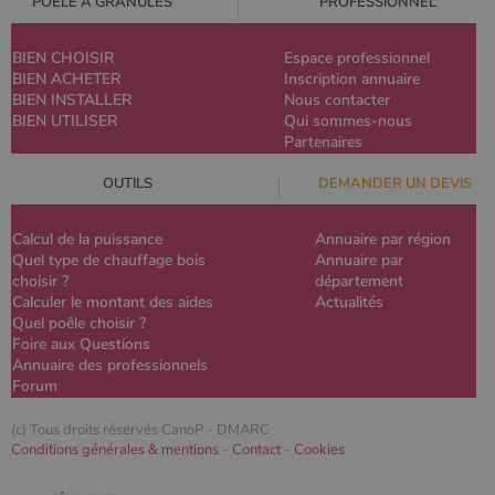
POELE À GRANULÉS
PROFESSIONNEL
BIEN CHOISIR
Espace professionnel
BIEN ACHETER
Inscription annuaire
BIEN INSTALLER
Nous contacter
BIEN UTILISER
Qui sommes-nous
Partenaires
OUTILS
DEMANDER UN DEVIS
Calcul de la puissance
Annuaire par région
Quel type de chauffage bois
Annuaire par
choisir ?
département
Calculer le montant des aides
Actualités
Quel poêle choisir ?
Foire aux Questions
Annuaire des professionnels
Forum
(c) Tous droits réservés CanoP -
DMARC
Conditions générales & mentions
-
Contact
-
Cookies