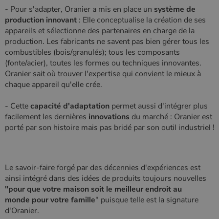
- Pour s'adapter, Oranier a mis en place un
système de
production innovant
: Elle conceptualise la création de ses
appareils et sélectionne des partenaires en charge de la
CookieScriptConsent
4
CookieScript
production. Les fabricants ne savent pas bien gérer tous les
semaine
www.poelesabois.com
combustibles (bois/granulés); tous les composants
2 jours
(fonte/acier), toutes les formes ou techniques innovantes.
Oranier sait où trouver l'expertise qui convient le mieux à
chaque appareil qu'elle crée.
- Cette
capacité d'adaptation
permet aussi d'intégrer plus
facilement les dernières
innovations
du marché : Oranier est
porté par son histoire mais pas bridé par son outil industriel !
Le savoir-faire forgé par des décennies d'expériences est
PHPSESSID
Session
PHP.net
ainsi intégré dans des idées de produits toujours nouvelles
.www.poelesabois.com
"pour que votre maison soit le meilleur endroit au
monde pour votre famille
" puisque telle est la signature
d'Oranier.