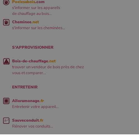
Poelesabois
.com
s'informer sur les appareils
de chauffage au bois...
Cheminee
.net
s'informer sur les cheminées...
S'APPROVISIONNER
Bois-de-chauffage
.net
trouver un vendeur de bois près de chez
vous et comparer...
ENTRETENIR
Alloramonage
.fr
Entretenir votre appareil...
Sauveconduit
.fr
Rénover vos conduits...