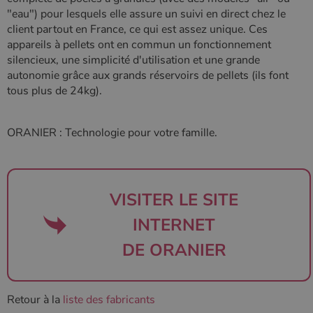
Google LLC
Google. Ce
semaines
est défini
.poelesabois.com
"eau") pour lesquels elle assure un suivi en direct chez le
cookie est
par
client partout en France, ce qui est assez unique. Ces
utilisé pour
Doubleclick
distinguer les
et fournit
appareils à pellets ont en commun un fonctionnement
utilisateurs
des
uniques en
silencieux, une simplicité d'utilisation et une grande
information
attribuant un
sur la
autonomie grâce aux grands réservoirs de pellets (ils font
numéro
manière
généré
dont
tous plus de 24kg).
aléatoirement
l'utilisateur
comme
final utilise
identifiant
le site Web
client. Il est
et sur toute
ORANIER : Technologie pour votre famille.
inclus dans
publicité
chaque
que
demande de
l'utilisateur
page d'un site
final a pu
et utilisé pour
voir avant
calculer les
de visiter
VISITER LE SITE
données de
ledit site
visiteur, de
Web.
session et de
INTERNET
campagne
YSC
Session
Ce cookie
Google LLC
pour les
est défini
.youtube.com
rapports
DE ORANIER
par YouTub
d'analyse du
pour suivre
site.
les vues de
vidéos
_gat_UA-627591-
.poelesabois.com
58
Il s'agit d'un
intégrées.
7
secondes
cookie de
Retour à la
liste des fabricants
type modèle
défini par