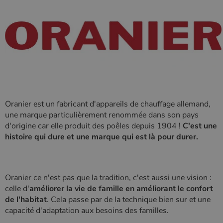
Les cookies strictement nécessaires habilitent des
fonctionnalités de base du site Web telles que la
connexion des utilisateurs et la gestion des comptes.
Le site Web ne peut pas être utilisé correctement sans
les cookies strictement nécessaires.
Nom
Fournisseur
/
Domaine
Expirati
VISITOR_PRIVACY_METADATA
5 mois 
YouTube
semaine
.youtube.com
Oranier est un fabricant d'appareils de chauffage allemand,
une marque particulièrement renommée dans son pays
d'origine car elle produit des poêles depuis 1904 !
C'est une
histoire qui dure et une marque qui est là pour durer.
Oranier ce n'est pas que la tradition, c'est aussi une vision :
celle d'
améliorer la vie de famille en améliorant le confort
de l'habitat
. Cela passe par de la technique bien sur et une
capacité d'adaptation aux besoins des familles.
Google Privacy
Policy