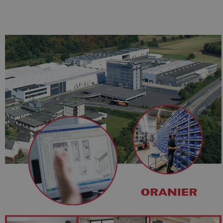
Nom
Fournisseur
/
Domaine
Expiration
Descripti