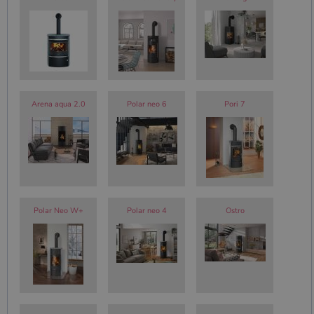
session.
Arena aqua 2.0
Polar neo 6
Pori 7
Polar Neo W+
Polar neo 4
Ostro