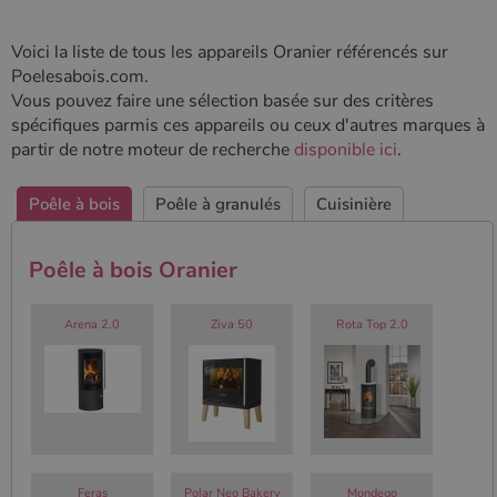
Google
Analytics, où
l'élément de
Voici la liste de tous les appareils Oranier référencés sur
modèle sur le
Poelesabois.com.
nom contient
le numéro
Vous pouvez faire une sélection basée sur des critères
d'identité
spécifiques parmis ces appareils ou ceux d'autres marques à
unique du
compte ou du
partir de notre moteur de recherche
disponible ici
.
site Web
auquel il se
rapporte. Il
s'agit d'une
Poêle à bois
Poêle à granulés
Cuisinière
variante du
cookie _gat
qui est utilisé
pour limiter la
Poêle à bois Oranier
quantité de
données
enregistrées
Arena 2.0
Ziva 50
Rota Top 2.0
par Google
sur les sites
Web à fort
trafic.
_ga_W8LED1F420
.poelesabois.com
1 an 1
Ce cookie est
mois
utilisé par
Google
Analytics
pour
conserver
Feras
Polar Neo Bakery
Mondego
l'état de la