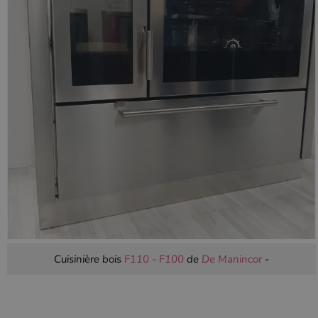
Cuisinière bois
F110 - F100
de
De Manincor
-