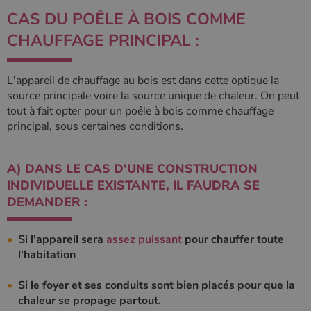
CAS DU POÊLE À BOIS COMME
CHAUFFAGE PRINCIPAL :
Google Privacy
Policy
L'appareil de chauffage au bois est dans cette optique la
source principale voire la source unique de chaleur. On peut
tout à fait opter pour un poêle à bois comme chauffage
CookieScriptConsent
4
CookieScript
principal, sous certaines conditions.
semaine
www.poelesabois.com
2 jours
A) DANS LE CAS D'UNE CONSTRUCTION
INDIVIDUELLE EXISTANTE, IL FAUDRA SE
DEMANDER :
Si l'appareil sera
assez puissant
pour chauffer toute
l'habitation
Si le foyer et ses conduits sont bien placés pour que la
chaleur se propage partout.