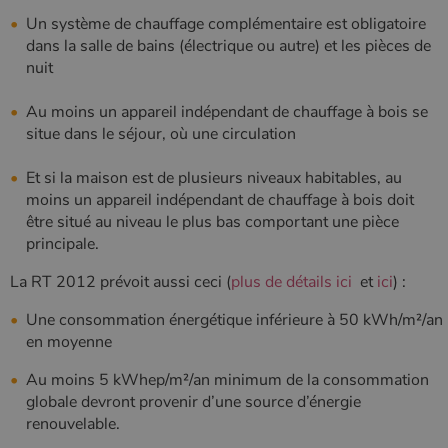
mise à jour
nouvelle ou
importante du
l'ancienne
Un système de chauffage complémentaire est obligatoire
service
version de
dans la salle de bains (électrique ou autre) et les pièces de
d'analyse le
l'interface
plus
Youtube.
nuit
couramment
utilisé de
_gcl_au
2 mois 4
Ce cookie
Google LLC
Google. Ce
semaines
est défini
.poelesabois.com
Au moins un appareil indépendant de chauffage à bois se
cookie est
par
utilisé pour
situe dans le séjour, où une circulation
Doubleclick
distinguer les
et fournit
utilisateurs
des
uniques en
information
Et si la maison est de plusieurs niveaux habitables, au
attribuant un
sur la
moins un appareil indépendant de chauffage à bois doit
numéro
manière
généré
dont
être situé au niveau le plus bas comportant une pièce
aléatoirement
l'utilisateur
principale.
comme
final utilise
identifiant
le site Web
client. Il est
et sur toute
La RT 2012 prévoit aussi ceci (
plus de détails ici
et
ici
) :
inclus dans
publicité
chaque
que
demande de
l'utilisateur
Une consommation énergétique inférieure à 50 kWh/m²/an
page d'un site
final a pu
en moyenne
et utilisé pour
voir avant
calculer les
de visiter
données de
ledit site
Au moins 5 kWhep/m²/an minimum de la consommation
visiteur, de
Web.
session et de
globale devront provenir d’une source d’énergie
campagne
YSC
Session
Ce cookie
Google LLC
renouvelable.
pour les
est défini
.youtube.com
rapports
par YouTub