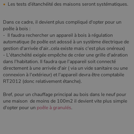
d'analyse du
pour suivre
Les tests d’étanchéité des maisons seront systématiques.
site.
les vues de
vidéos
_gat_UA-627591-
.poelesabois.com
58
Il s'agit d'un
intégrées.
7
secondes
cookie de
Dans ce cadre, il devient plus compliqué d'opter pour un
type modèle
défini par
poêle à bois :
Google
- Il faudra rechercher un appareil à bois à régulation
Analytics, où
l'élément de
automatique (le poêle est adossé à un système électrique de
modèle sur le
gestion d'arrivée d'air..cela existe mais c'est plus onéreux)
nom contient
le numéro
- L'étanchéité exigée empêche de créer une grille d'aération
d'identité
unique du
dans l'habitation. Il faudra que l'appareil soit connecté
compte ou du
directement à une arrivée d'air ( via un vide sanitaire ou une
site Web
auquel il se
connexion à l'extérieur) et l'appareil devra être comptabile
rapporte. Il
RT2012 (donc relativement étanche).
s'agit d'une
variante du
cookie _gat
Bref, pour un chauffage principal au bois dans le neuf pour
qui est utilisé
pour limiter la
une maison de moins de 100m2 il devient vite plus simple
quantité de
données
d'opter pour un
poêle à granulés
.
enregistrées
par Google
sur les sites
Web à fort
trafic.