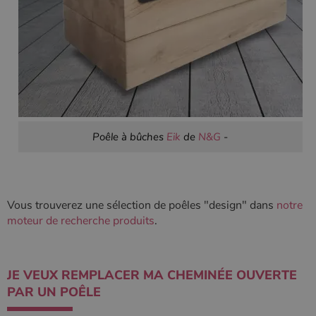
Poêle à bûches
Eik
de
N&G
-
Vous trouverez une sélection de poêles "design" dans
notre
moteur de recherche produits
.​
JE VEUX REMPLACER MA CHEMINÉE OUVERTE
PAR UN POÊLE