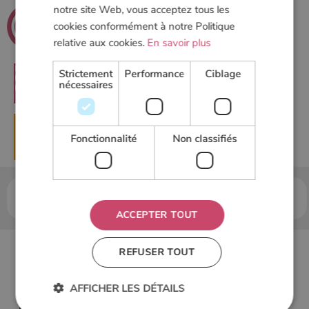
notre site Web, vous acceptez tous les
.net
Poeles
cookies conformément à notre Politique
Le guide du chauffage au bois
relative aux cookies.
En savoir plus
Strictement
Performance
Ciblage
nécessaires
RECHERCHER
▶
DEMANDER UN DEVIS
Fonctionnalité
Non classifiés
Accueil
Poele à bois
Bien choisir son poêle à bois
Choisir un poêle à bois selon l'usage prévu
ACCEPTER TOUT
Choisir un poêle à
REFUSER TOUT
bois selon l'usage
AFFICHER LES DÉTAILS
prévu