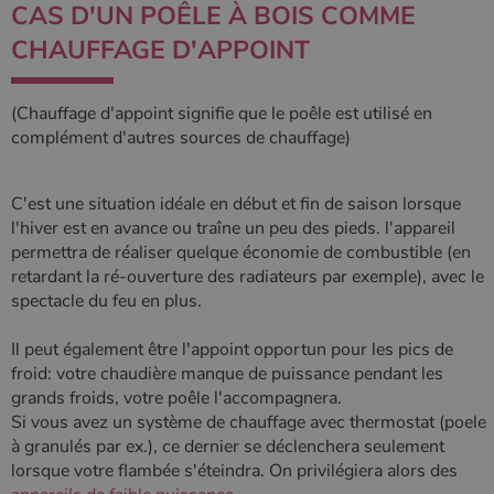
_ga_W8LED1F420
.poelesabois.com
1 an 1
Ce cookie est
CAS D'UN POÊLE À BOIS COMME
mois
utilisé par
Google
CHAUFFAGE D'APPOINT
Analytics
pour
conserver
l'état de la
(Chauffage d'appoint signifie que le poêle est utilisé en
session.
complément d'autres sources de chauffage)
C'est une situation idéale en début et fin de saison lorsque
l'hiver est en avance ou traîne un peu des pieds. l'appareil
permettra de réaliser quelque économie de combustible (en
retardant la ré-ouverture des radiateurs par exemple), avec le
spectacle du feu en plus.
Il peut également être l'appoint opportun pour les pics de
froid: votre chaudière manque de puissance pendant les
grands froids, votre poêle l'accompagnera.
Si vous avez un système de chauffage avec thermostat (poele
à granulés par ex.), ce dernier se déclenchera seulement
lorsque votre flambée s'éteindra. On privilégiera alors des