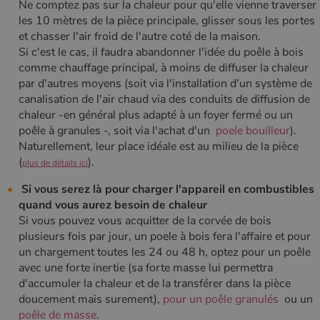
PHPSESSID
Session
PHP.net
Ne comptez pas sur la chaleur pour qu'elle vienne traverser
.www.poelesabois.com
les 10 mètres de la pièce principale, glisser sous les portes
et chasser l'air froid de l'autre coté de la maison.
Si c'est le cas, il faudra abandonner l'idée du poêle à bois
comme chauffage principal, à moins de diffuser la chaleur
par d'autres moyens (soit via l'installation d'un système de
canalisation de l'air chaud via des conduits de diffusion de
chaleur -en général plus adapté à un foyer fermé ou un
poêle à granules -, soit via l'achat d'un
poele bouilleur
).
Naturellement, leur place idéale est au milieu de la pièce
(
).
plus de détails ici
Si vous serez là pour charger l'appareil en combustibles
quand vous aurez besoin de chaleur
Si vous pouvez vous acquitter de la corvée de bois
plusieurs fois par jour, un poele à bois fera l'affaire et pour
un chargement toutes les 24 ou 48 h, optez pour un poêle
avec une forte inertie (sa forte masse lui permettra
d'accumuler la chaleur et de la transférer dans la pièce
doucement mais surement),
pour un poêle granulés
ou un
poêle de masse
.