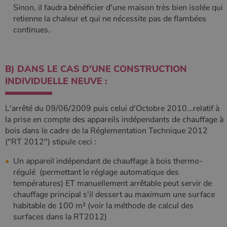
Sinon, il faudra bénéficier d'une maison très bien isolée qui
retienne la chaleur et qui ne nécessite pas de flambées
continues.
Nom
Fournisseur
/
Domaine
Expiration
Descripti
Nom
Fournisseur
/
Domaine
Expiration
Description
pabk_id.1.d14a
www.poelesabois.com
1 an
Fournisseur
/
Nom
Expiration
Description
bb2_screener_
Session
Cookie
Bad Behaviour
Domaine
Fournisseur
/
B) DANS LE CAS D'UNE CONSTRUCTION
Nom
Expiration
Description
__Secure-
.youtube.com
5 mois 4
défini par
www.poelesabois.com
Domaine
ROLLOUT_TOKEN
semaines
le plug-in
INDIVIDUELLE NEUVE :
_gid
1 jour
Ce cookie est
Google LLC
anti-spam
défini par
.poelesabois.com
VISITOR_INFO1_LIVE
5 mois 4
Ce cookie
Google LLC
pabk_ses.1.d14a
www.poelesabois.com
29
Bad
Google
semaines
est défini
.youtube.com
minutes
Behavior.
Analytics. Il
par Youtub
58
L'arrêté du 09/06/2009 puis celui d'Octobre 2010...relatif à
stocke et met
pour garder
secondes
à jour une
une trace
la prise en compte des appareils indépendants de chauffage à
valeur unique
des
bois dans le cadre de la Réglementation Technique 2012
pour chaque
préférence
page visitée
de
("RT 2012") stipule ceci :
et est utilisé
l'utilisateur
pour compter
pour les
et suivre les
vidéos
Un appareil indépendant de chauffage à bois thermo-
pages vues.
Youtube
régulé (permettant le réglage automatique des
intégrées
_ga
1 an 1
Ce nom de
Google LLC
dans les
températures) ET manuellement arrêtable peut servir de
mois
cookie est
.poelesabois.com
sites; il peu
chauffage principal s'il dessert au maximum une surface
associé à
également
Google
déterminer
habitable de 100 m² (voir la méthode de calcul des
Universal
si le visiteu
Analytics -
surfaces dans la RT2012)
du site
qui est une
utilise la