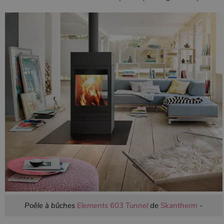
Poêle à bûches
Elements 603 Tunnel
de
Skantherm
-