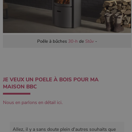
Poêle à bûches
30-h
de
Stûv
-
JE VEUX UN POELE À BOIS POUR MA
MAISON BBC
Nous en parlons en détail ici.
Allez, il y a sans doute plein d'autres souhaits que