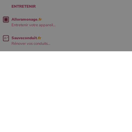
ENTRETENIR
Alloramonage
.fr
Entretenir votre appareil...
Sauveconduit
.fr
Rénover vos conduits...