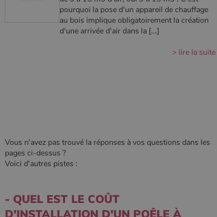
type modèle
pourquoi la pose d'un appareil de chauffage
défini par
Google
au bois implique obligatoirement la création
Analytics, où
d'une arrivée d'air dans la [...]
l'élément de
modèle sur le
nom contient
> lire la suite
le numéro
d'identité
unique du
compte ou du
site Web
auquel il se
rapporte. Il
s'agit d'une
variante du
cookie _gat
qui est utilisé
pour limiter la
quantité de
données
Vous n'avez pas trouvé la réponses à vos questions dans les
enregistrées
pages ci-dessus ?
par Google
sur les sites
Voici d'autres pistes :
Web à fort
trafic.
_ga_W8LED1F420
.poelesabois.com
1 an 1
Ce cookie est
mois
utilisé par
- QUEL EST LE COÛT
Google
Analytics
D'INSTALLATION D'UN POÊLE À
pour