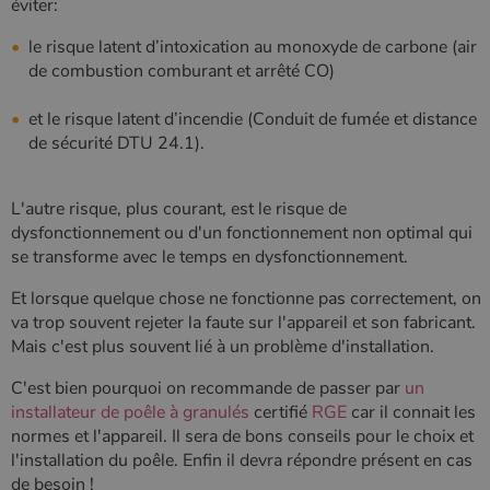
éviter:
Google Privacy
Policy
le risque latent d’intoxication au monoxyde de carbone (air
de combustion comburant et arrêté CO)
CookieScriptConsent
4
CookieScript
et le risque latent d’incendie (Conduit de fumée et distance
semaine
www.poelesabois.com
de sécurité DTU 24.1).
2 jours
L'autre risque, plus courant, est le risque de
dysfonctionnement ou d'un fonctionnement non optimal qui
se transforme avec le temps en dysfonctionnement.
Et lorsque quelque chose ne fonctionne pas correctement, on
va trop souvent rejeter la faute sur l'appareil et son fabricant.
Mais c'est plus souvent lié à un problème d'installation.
C'est bien pourquoi on recommande de passer par
un
installateur de poêle à granulés
certifié
RGE
car il connait les
PHPSESSID
Session
PHP.net
normes et l'appareil. Il sera de bons conseils pour le choix et
.www.poelesabois.com
l'installation du poêle. Enfin il devra répondre présent en cas
de besoin !