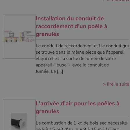
couramment
utilisé de
_gcl_au
2 mois 4
Ce cookie
Google LLC
Google. Ce
semaines
est défini
.poelesabois.com
cookie est
par
Installation du conduit de
utilisé pour
Doubleclick
distinguer les
et fournit
raccordement d'un poêle à
utilisateurs
des
uniques en
information
granulés
attribuant un
sur la
numéro
manière
généré
dont
Le conduit de raccordement est le conduit qui
aléatoirement
l'utilisateur
comme
se trouve dans la même pièce que l'appareil
final utilise
identifiant
le site Web
et qui relie : la sortie de fumée de votre
client. Il est
et sur toute
inclus dans
publicité
appareil ("buse") avec le conduit de
chaque
que
fumée. Le [...]
demande de
l'utilisateur
page d'un site
final a pu
et utilisé pour
voir avant
> lire la suite
calculer les
de visiter
données de
ledit site
visiteur, de
Web.
session et de
campagne
YSC
Session
Ce cookie
Google LLC
L'arrivée d’air pour les poêles à
pour les
est défini
.youtube.com
rapports
par YouTub
granulés
d'analyse du
pour suivre
site.
les vues de
vidéos
La combustion de 1 kg de bois sec nécessite
_gat_UA-627591-
.poelesabois.com
58
Il s'agit d'un
intégrées.
de 9 à 15 m3 d'air, oui 9 à 15 m3 ! C'est
7
secondes
cookie de