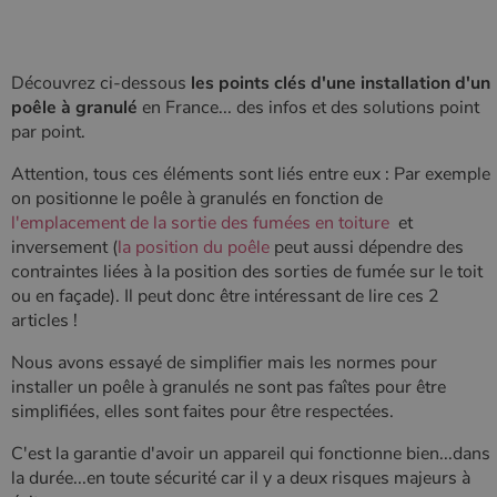
Ciblage
Fonctionnalité
Non classifiés
Les cookies strictement nécessaires habilitent des
fonctionnalités de base du site Web telles que la
Découvrez ci-dessous
les points clés d'une installation d'un
connexion des utilisateurs et la gestion des comptes.
poêle à granulé
en France... des infos et des solutions point
Le site Web ne peut pas être utilisé correctement sans
les cookies strictement nécessaires.
par point.
Nom
Fournisseur
/
Domaine
Expirati
Attention, tous ces éléments sont liés entre eux : Par exemple
VISITOR_PRIVACY_METADATA
5 mois 
YouTube
on positionne le poêle à granulés en fonction de
semaine
.youtube.com
l'emplacement de la sortie des fumées en toiture
et
inversement (
la position du poêle
peut aussi dépendre des
contraintes liées à la position des sorties de fumée sur le toit
ou en façade). Il peut donc être intéressant de lire ces 2
articles !
Nous avons essayé de simplifier mais les normes pour
installer un poêle à granulés ne sont pas faîtes pour être
simplifiées, elles sont faites pour être respectées.
C'est la garantie d'avoir un appareil qui fonctionne bien...dans
la durée...en toute sécurité car il y a deux risques majeurs à