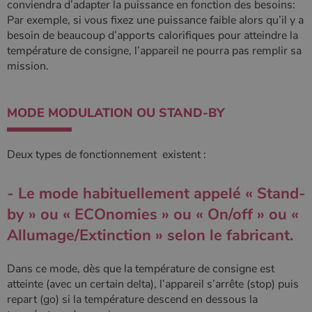
conviendra d’adapter la puissance en fonction des besoins:
Par exemple, si vous fixez une puissance faible alors qu’il y a
besoin de beaucoup d’apports calorifiques pour atteindre la
température de consigne, l’appareil ne pourra pas remplir sa
mission.
MODE MODULATION OU STAND-BY
Nom
Fournisseur
/
Domaine
Expiration
Descripti
Nom
Fournisseur
/
Domaine
Expiration
Description
pabk_id.1.d14a
www.poelesabois.com
1 an
Fournisseur
/
Nom
Expiration
Description
bb2_screener_
Session
Cookie
Bad Behaviour
Domaine
Fournisseur
/
Deux types de fonctionnement existent :
Nom
Expiration
Description
__Secure-
.youtube.com
5 mois 4
défini par
www.poelesabois.com
Domaine
ROLLOUT_TOKEN
semaines
le plug-in
_gid
1 jour
Ce cookie est
Google LLC
anti-spam
défini par
.poelesabois.com
VISITOR_INFO1_LIVE
5 mois 4
Ce cookie
Google LLC
pabk_ses.1.d14a
www.poelesabois.com
29
Bad
Google
- Le mode habituellement appelé « Stand-
semaines
est défini
.youtube.com
minutes
Behavior.
Analytics. Il
par Youtub
58
stocke et met
pour garder
by » ou « ECOnomies » ou « On/off » ou «
secondes
à jour une
une trace
valeur unique
des
Allumage/Extinction » selon le fabricant.
pour chaque
préférence
page visitée
de
et est utilisé
l'utilisateur
pour compter
Dans ce mode, dès que la température de consigne est
pour les
et suivre les
vidéos
atteinte (avec un certain delta), l’appareil s’arrête (stop) puis
pages vues.
Youtube
intégrées
repart (go) si la température descend en dessous la
_ga
1 an 1
Ce nom de
Google LLC
dans les