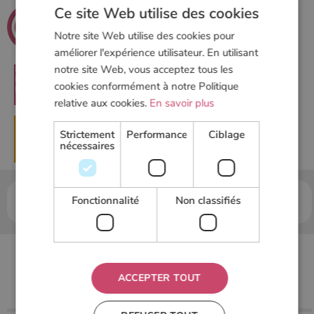
.net
Ce site Web utilise des cookies
Poeles
Notre site Web utilise des cookies pour
Le guide du chauffage au bois
améliorer l'expérience utilisateur. En utilisant
notre site Web, vous acceptez tous les
cookies conformément à notre Politique
RECHERCHER
relative aux cookies.
En savoir plus
Strictement
Performance
Ciblage
▶
DEMANDER UN DEVIS
nécessaires
Accueil
Poele à granulés
Utilisation d’un poêle à
Fonctionnalité
Non classifiés
pellets
Régler efficacement son poêle à granulés
Régler efficacement
son poêle à granulés
ACCEPTER TOUT