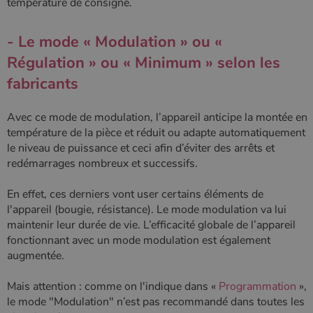
température de consigne.
mois
cookie est
.poelesabois.com
sites; il peu
associé à
également
Google
déterminer
Universal
si le visiteu
- Le mode « Modulation » ou «
Analytics -
du site
qui est une
utilise la
Régulation » ou « Minimum » selon les
mise à jour
nouvelle ou
importante du
l'ancienne
fabricants
service
version de
d'analyse le
l'interface
plus
Youtube.
couramment
Avec ce mode de modulation, l’appareil anticipe la montée en
utilisé de
_gcl_au
2 mois 4
Ce cookie
Google LLC
température de la pièce et réduit ou adapte automatiquement
Google. Ce
semaines
est défini
.poelesabois.com
cookie est
par
le niveau de puissance et ceci afin d’éviter des arrêts et
utilisé pour
Doubleclick
distinguer les
redémarrages nombreux et successifs.
et fournit
utilisateurs
des
uniques en
information
attribuant un
sur la
En effet, ces derniers vont user certains éléments de
numéro
manière
l'appareil (bougie, résistance). Le mode modulation va lui
généré
dont
aléatoirement
l'utilisateur
maintenir leur durée de vie. L’efficacité globale de l’appareil
comme
final utilise
fonctionnant avec un mode modulation est également
identifiant
le site Web
client. Il est
et sur toute
augmentée.
inclus dans
publicité
chaque
que
demande de
l'utilisateur
Mais attention : comme on l'indique dans «
Programmation
»,
page d'un site
final a pu
et utilisé pour
voir avant
le mode "Modulation" n’est pas recommandé dans toutes les
calculer les
de visiter