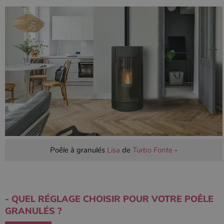
Poêle à granulés
Lisa
de
Turbo Fonte
-
- QUEL RÉGLAGE CHOISIR POUR VOTRE POÊLE
GRANULÉS ?