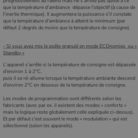
progressivement au ralenti mais ne s’arrête pas quitte à ce
enregistrées
par Google
que la température d’ambiance dépasse l’objectif (à cause de
sur les sites
l'inertie thermique). Il augmentera la puissance s'il constate
Web à fort
trafic.
que la température d'ambiance à atteint le minimum (par
défaut 2 degrés de moins que la température de consigne).
_ga_W8LED1F420
.poelesabois.com
1 an 1
Ce cookie est
mois
utilisé par
Google
Analytics
- Si vous avez mis le poêle granulé en mode ECOnomies ou «
pour
conserver
Standby »
l'état de la
session.
L’appareil s’arrête si la température de consigne est dépassée
d’environ 1 à 2°C,
puis il se ré-allume lorsque la température ambiante descend
d’environ 2°C en dessous de la température de consigne.
Les modes de programmation sont différents selon les
fabricants (avec par ex. il existent des modes « conforts »
mais la logique reste globalement celle expliquée ci-dessus).
Et par défaut c’est souvent le mode « modulation » qui est
sélectionné (selon les appareils).