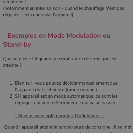
situations !
données de
ledit site
visiteur, de
Web.
(notamment en inter saison - quand le chauffage n'est pas
session et de
régulier - cela encrasse l'appareil).
campagne
YSC
Session
Ce cookie
Google LLC
pour les
est défini
.youtube.com
rapports
par YouTub
d'analyse du
pour suivre
site.
les vues de
- Exemples en Mode Modulation ou
vidéos
_gat_UA-627591-
.poelesabois.com
58
Il s'agit d'un
intégrées.
Stand-by
7
secondes
cookie de
type modèle
défini par
Google
Que se passe t’il quand la température de consigne est
Analytics, où
l'élément de
atteinte ?
modèle sur le
nom contient
le numéro
d'identité
Bien sur, vous pouvez décider manuellement que
unique du
l’appareil doit s’éteindre (mode manuel).
compte ou du
site Web
Si l'appareil est en mode automatique, ce sont les
auquel il se
rapporte. Il
réglages qui vont déterminer ce qui va se passer
s'agit d'une
variante du
cookie _gat
- Si vous avez opté pour la « Modulation » :
qui est utilisé
pour limiter la
Quand l’appareil atteint la température de consigne , il se met
quantité de
données