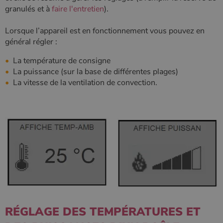
granulés et à
faire l'entretien
).
Lorsque l’appareil est en fonctionnement vous pouvez en
général régler :
La température de consigne
La puissance (sur la base de différentes plages)
Google Privacy
La vitesse de la ventilation de convection.
Policy
CookieScriptConsent
4
CookieScript
semaine
www.poelesabois.com
2 jours
RÉGLAGE DES TEMPÉRATURES ET