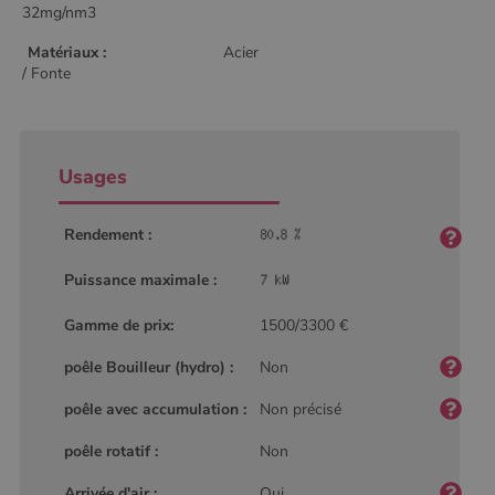
32mg/nm3
Matériaux :
Acier
/ Fonte
Usages
Rendement :
Puissance maximale :
Gamme de prix:
1500/3300 €
poêle Bouilleur (hydro) :
Non
poêle avec accumulation :
Non précisé
poêle rotatif :
Non
Arrivée d'air :
Oui