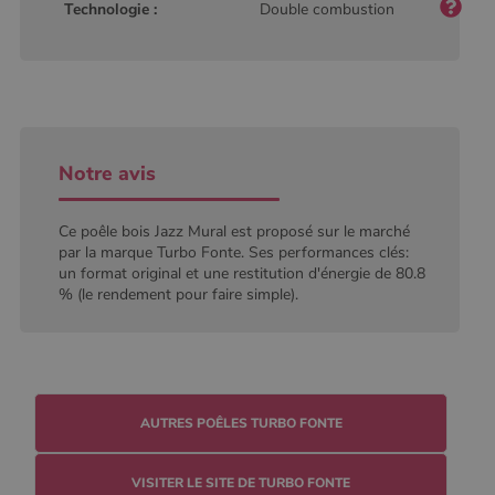
Technologie :
Double combustion
défini par
Google
Analytics, où
l'élément de
modèle sur le
nom contient
le numéro
d'identité
unique du
compte ou du
site Web
Notre avis
auquel il se
rapporte. Il
s'agit d'une
variante du
Ce poêle bois Jazz Mural est proposé sur le marché
cookie _gat
par la marque Turbo Fonte. Ses performances clés:
qui est utilisé
un format original et une restitution d'énergie de 80.8
pour limiter la
quantité de
% (le rendement pour faire simple).
données
enregistrées
par Google
sur les sites
Web à fort
trafic.
_ga_W8LED1F420
.poelesabois.com
1 an 1
Ce cookie est
AUTRES POÊLES TURBO FONTE
mois
utilisé par
Google
Analytics
pour
VISITER LE SITE DE TURBO FONTE
conserver