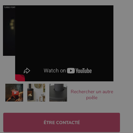
Ciblage
Fonctionnalité
Non classifiés
Les cookies strictement nécessaires habilitent des
fonctionnalités de base du site Web telles que la
connexion des utilisateurs et la gestion des comptes.
Le site Web ne peut pas être utilisé correctement sans
les cookies strictement nécessaires.
Nom
Fournisseur
/
Domaine
Expirati
VISITOR_PRIVACY_METADATA
5 mois 
YouTube
semaine
.youtube.com
Rechercher un autre
poêle
ÊTRE CONTACTÉ
Google Privacy