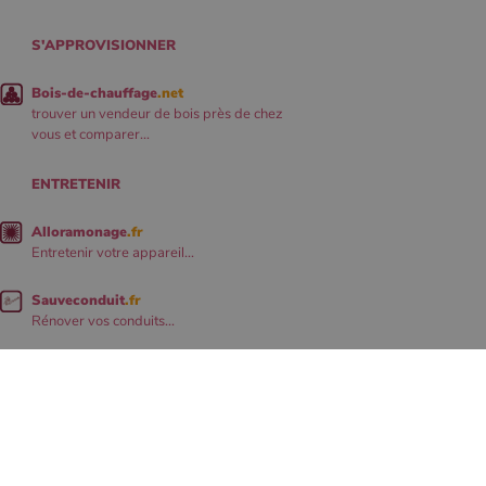
S'APPROVISIONNER
Bois-de-chauffage
.net
trouver un vendeur de bois près de chez
vous et comparer...
ENTRETENIR
Alloramonage
.fr
Entretenir votre appareil...
Sauveconduit
.fr
Rénover vos conduits...