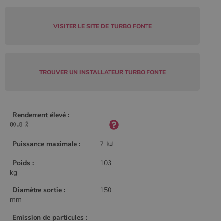
Policy
VISITER LE SITE DE
TURBO FONTE
CookieScriptConsent
4
CookieScript
semaine
www.poelesabois.com
2 jours
TROUVER UN INSTALLATEUR TURBO FONTE
Rendement élevé :
Puissance maximale :
Poids :
103
kg
PHPSESSID
Session
PHP.net
Diamètre sortie :
150
.www.poelesabois.com
mm
Emission de particules :