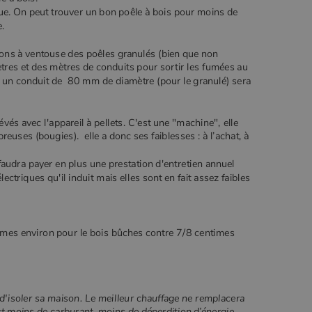
ue. On peut trouver un bon poêle à bois pour moins de
e.
ations à ventouse des poêles granulés (bien que non
res et des mètres de conduits pour sortir les fumées au
, un conduit de 80 mm de diamètre (pour le granulé) sera
évés avec l'appareil à pellets. C'est une "machine", elle
euses (bougies). elle a donc ses faiblesses : à l’achat, à
 faudra payer en plus une prestation d'entretien annuel
lectriques qu'il induit mais elles sont en fait assez faibles
imes environ pour le bois bûches contre 7/8 centimes
 d'isoler sa maison. Le meilleur chauffage ne remplacera
st moins de carburant, moins de déperdition d’énergie,