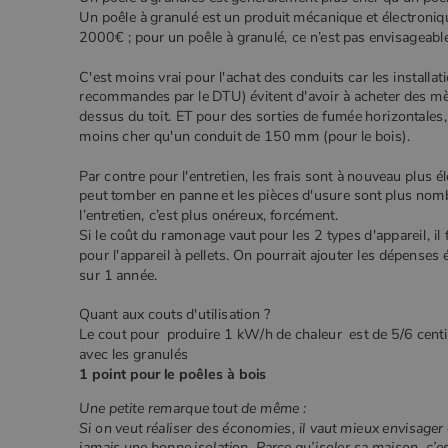
Un poêle à granulé est un produit mécanique et électroniq
2000€ ; pour un poêle à granulé, ce n’est pas envisageabl
C'est moins vrai pour l'achat des conduits car les install
recommandes par le DTU) évitent d'avoir à acheter des mèt
dessus du toit. ET pour des sorties de fumée horizontales
moins cher qu'un conduit de 150 mm (pour le bois).
Par contre pour l'entretien, les frais sont à nouveau plus él
peut tomber en panne et les pièces d'usure sont plus nombr
l’entretien, c’est plus onéreux, forcément.
Si le coût du ramonage vaut pour les 2 types d'appareil, il
pour l'appareil à pellets. On pourrait ajouter les dépenses é
sur 1 année.
Quant aux couts d'utilisation ?
Le cout pour produire 1 kW/h de chaleur est de 5/6 cent
avec les granulés
1 point pour le poêles à bois
Une petite remarque tout de même :
Si on veut réaliser des économies, il vaut mieux envisager
jamais une bonne isolation. Parce qu’isoler sa maison, c’e