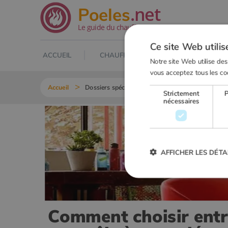
.net
Poeles
Le guide du chauffage au bois
Ce site Web utilis
ACCUEIL
CHAUFFAGE AU BOIS
POELE À
Notre site Web utilise des
vous acceptez tous les co
Accueil
Dossiers spéciaux
Comment choisir entre un 
Strictement
nécessaires
AFFICHER LES DÉTA
Strictement
Comment choisir entr
Les cookies strictement nécessai
gestion des comptes. Le site Web