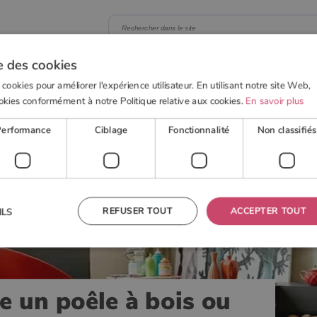
e des cookies
 BOIS
POELE À GRANULÉS
ACTUALITÉS
OUTI
 cookies pour améliorer l'expérience utilisateur. En utilisant notre site Web,
okies conformément à notre Politique relative aux cookies.
En savoir plus
poêle à bois ou un poêle à granulé
Performance
Ciblage
Fonctionnalité
Non classifiés
REFUSER TOUT
ACCEPTER TOUT
ILS
 nécessaires
Performance
Ciblage
Fonctionnalité
Non classifiés
e un poêle à bois ou
res habilitent des fonctionnalités de base du site Web telles que la connexion des utilisateurs et la
 ne peut pas être utilisé correctement sans les cookies strictement nécessaires.