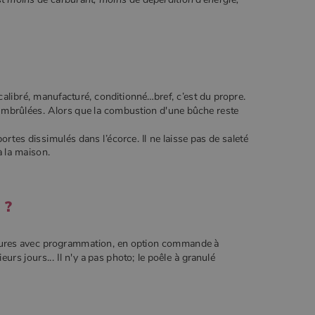
?
calibré, manufacturé, conditionné…bref, c’est du propre.
imbrûlées. Alors que la combustion d'une bûche reste
portes dissimulés dans l’écorce. Il ne laisse pas de saleté
à la maison.
 ?
tures avec programmation, en option commande à
s jours... Il n'y a pas photo; le poêle à granulé