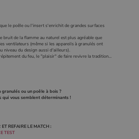
ue le poêle ou l'insert s'enrichit de grandes surfaces
 Le bruit de la flamme au naturel est plus agréable que
des ventilateurs (même si les appareils à granulés ont
u niveau du design aussi d'ailleurs).
pitement du feu, le "plaisir" de faire revivre la tradition…
 à granulés ou un poêle à bois ?
res qui vous semblent déterminants !
 ET REFAIRE LE MATCH :
CE TEST