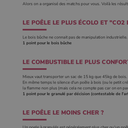
_ga
Google
Alors on a organisé des matchs pour vous. Voilà les résult
.poeles
_gcl_au
Goog
.poe
LE POÊLE LE PLUS ÉCOLO ET "CO2 
YSC
Goog
.you
_gat_UA-627591-
.poeles
7
Le bois bûche ne connait pas de manipulation industrielle.
1 point pour le bois bûche
_ga_W8LED1F420
.poeles
LE COMBUSTIBLE LE PLUS CONFOR
Mieux vaut transporter un sac de 15 kg que 45kg de bois. Il
En même temps le silence d'un poêle à bois (ou le petit cr
la flamme non plus (mais cela ne compte pas car on en parl
1 point pour le granulé par décision (contestable de l'ar
LE POÊLE LE MOINS CHER ?
Un poele à granulés est généralement plus cher qu'un poêl