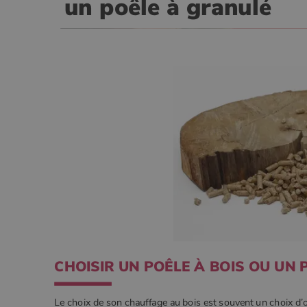
un poêle à granulé
Nom
VISITOR_PRIVACY_METADA
CookieScriptConsent
Google Privacy 
PHPSESSID
Nom
Nom
Fourniss
Fournis
Nom
pabk_id.1.d14a
Domain
Four
CHOISIR UN POÊLE À BOIS OU UN 
Nom
bb2_screener_
Bad Beh
Dom
__Secure-ROLLOUT_TOKEN
www.poe
_gid
Google
.poeles
VISITOR_INFO1_LIVE
Goog
pabk_ses.1.d14a
.you
Le choix de son chauffage au bois est souvent un choix d’