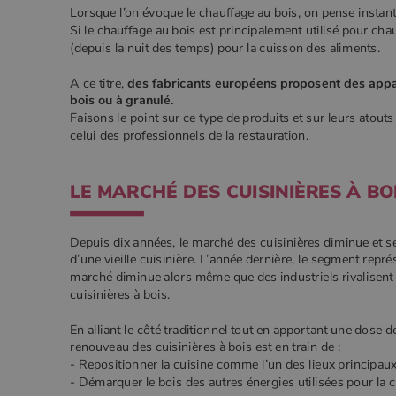
Nom
Lorsque l’on évoque le chauffage au bois, on pense instan
Nom
Fourniss
Fournis
Nom
pabk_id.1.d14a
Si le chauffage au bois est principalement utilisé pour chauf
Domain
Four
Nom
bb2_screener_
Bad Beh
Dom
(depuis la nuit des temps) pour la cuisson des aliments.
__Secure-ROLLOUT_TOKEN
www.poe
_gid
Google
.poeles
VISITOR_INFO1_LIVE
Goog
pabk_ses.1.d14a
.you
A ce titre,
des fabricants européens proposent des appareil
_ga
Google
bois ou à granulé.
.poeles
Faisons le point sur ce type de produits et sur leurs atou
_gcl_au
Goog
.poe
celui des professionnels de la restauration.
YSC
Goog
.you
LE MARCHÉ DES CUISINIÈRES À BO
_gat_UA-627591-
.poeles
7
Depuis dix années, le marché des cuisinières diminue et s
_ga_W8LED1F420
.poeles
d’une vieille cuisinière. L’année dernière, le segment rep
marché diminue alors même que des industriels rivalisent d
cuisinières à bois.
En alliant le côté traditionnel tout en apportant une dose d
renouveau des cuisinières à bois est en train de :
- Repositionner la cuisine comme l’un des lieux principau
- Démarquer le bois des autres énergies utilisées pour la 