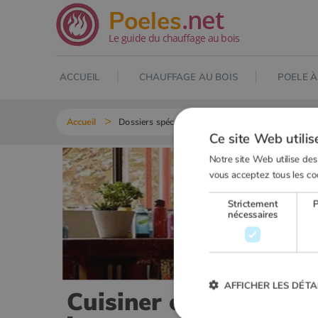
.net
Poeles
Le guide du chauffage au bois
ACCUEIL
CHAUFFAGE AU BOIS
POELE À
Accueil
Dossiers spéciaux
Cuisiner et se chauffer au 
Ce site Web utilis
Notre site Web utilise des
vous acceptez tous les co
Strictement
nécessaires
AFFICHER LES DÉTA
Cuisiner et se chauffe