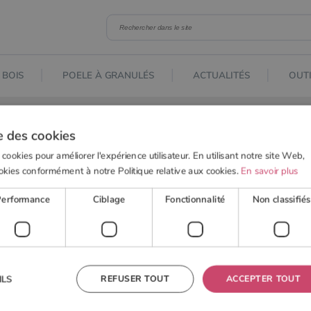
 BOIS
POELE À GRANULÉS
ACTUALITÉS
OUTI
bois c’est possible !
e des cookies
 cookies pour améliorer l'expérience utilisateur. En utilisant notre site Web,
okies conformément à notre Politique relative aux cookies.
En savoir plus
Performance
Ciblage
Fonctionnalité
Non classifiés
REFUSER TOUT
ACCEPTER TOUT
ILS
r au bois c’est possible