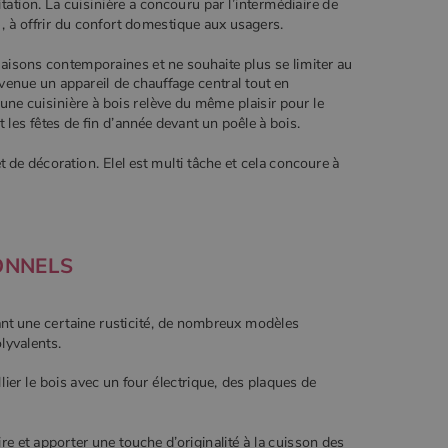
tation. La cuisinière a concouru par l’intermédiaire de
), à offrir du confort domestique aux usagers.
 maisons contemporaines et ne souhaite plus se limiter au
enue un appareil de chauffage central tout en
 une cuisinière à bois relève du même plaisir pour le
les fêtes de fin d’année devant un poêle à bois.
t de décoration. Elel est multi tâche et cela concoure à
IONNELS
dant une certaine rusticité, de nombreux modèles
olyvalents.
lier le bois avec un four électrique, des plaques de
re et apporter une touche d’originalité à la cuisson des