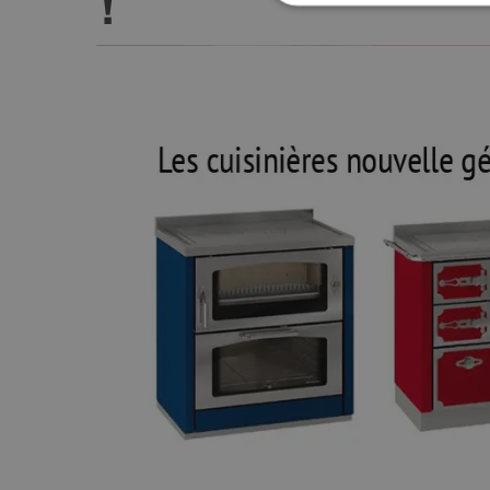
!
Strictement
Les cookies strictement nécessai
gestion des comptes. Le site Web
Nom
VISITOR_PRIVACY_METADA
CookieScriptConsent
Google Privacy 
PHPSESSID