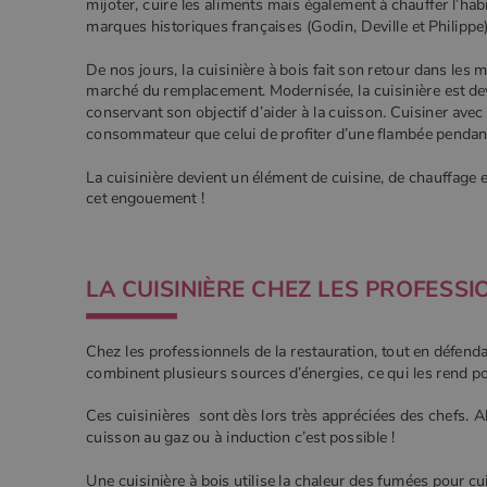
mijoter, cuire les aliments mais également à chauffer l’habi
marques historiques françaises (Godin, Deville et Philippe
De nos jours, la cuisinière à bois fait son retour dans les
marché du remplacement. Modernisée, la cuisinière est dev
conservant son objectif d’aider à la cuisson. Cuisiner avec
consommateur que celui de profiter d’une flambée pendant 
La cuisinière devient un élément de cuisine, de chauffage e
cet engouement !
LA CUISINIÈRE CHEZ LES PROFESS
Chez les professionnels de la restauration, tout en défen
combinent plusieurs sources d’énergies, ce qui les rend p
Ces cuisinières sont dès lors très appréciées des chefs. Al
cuisson au gaz ou à induction c’est possible !
Une cuisinière à bois utilise la chaleur des fumées pour cui