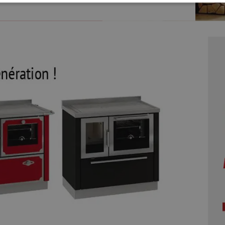
 nécessaires
Performance
Ciblage
Fonctionnalité
Non classifiés
res habilitent des fonctionnalités de base du site Web telles que la connexion des utilisateurs et la
 ne peut pas être utilisé correctement sans les cookies strictement nécessaires.
Fournisseur
/
Domaine
Expiration
Description
TA
5 mois 4
Ce cookie est utilisé pour stocker le consentement de
YouTube
semaines
l'utilisateur et les choix de confidentialité pour leur
.youtube.com
interaction avec le site. Il enregistre les données sur le
consentement du visiteur concernant diverses politiques
et paramètres de confidentialité, en veillant à ce que
leurs préférences soient honorées lors des prochaines
sessions.
4
Ce cookie est utilisé par le service Cookie-Script.com
CookieScript
semaines
pour mémoriser les préférences de consentement des
www.poelesabois.com
2 jours
visiteurs en matière de cookies. Il est nécessaire que la
bannière de cookies Cookie-Script.com fonctionne
correctement.
Policy
Session
Cookie généré par des applications basées sur le
PHP.net
langage PHP. Il s'agit d'un identifiant à usage général
.www.poelesabois.com
utilisé pour gérer les variables de session utilisateur. Il
s'agit normalement d'un nombre généré de manière
aléatoire, la façon dont il est utilisé peut être spécifique
au site, mais un bon exemple est le maintien d'un statut
de connexion pour un utilisateur entre les pages.