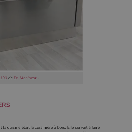
F100
de
De Manincor
-
ERS
 cuisine était la cuisinière à bois. Elle servait à faire