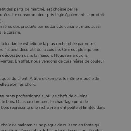
petit des parts de marché, est choisie par le
urées. Le consommateur privilégie également ce produit
e).
nières des produits permettant de cuisiner, mais aussi
 la cuisine.
nt la tendance esthétique la plus recherchée par notre
ns l’aspect décoratif de la cuisine. Ce n’est plus qu’une
e décoration
dans la maison. Nous remarquons
ivantes. En effet, nous vendons de cuisinières de couleur
tiques du client. A titre d’exemple, le même modèle de
lle selon les choix.
taurants professionnels, où les chefs de cuisine
t le bois. Dans ce domaine, le chauffage perd de
 à bois représente une niche vraiment petite et limitée dans
 choix de maintenir une plaque de cuisson en fonte qui
n utilisant l’ensemble de la surface de cuisson. De plus,