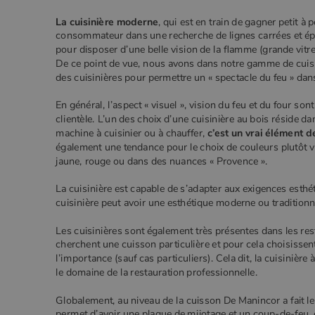
La cuisinière moderne
, qui est en train de gagner petit à 
consommateur dans une recherche de lignes carrées et ép
pour disposer d’une belle vision de la flamme (grande vitr
De ce point de vue, nous avons dans notre gamme de cuisi
des cuisinières pour permettre un « spectacle du feu » dans
En général, l’aspect « visuel », vision du feu et du four so
clientèle. L’un des choix d’une cuisinière au bois réside da
machine à cuisinier ou à chauffer,
c’est un vrai élément d
également une tendance pour le choix de couleurs plutôt v
jaune, rouge ou dans des nuances « Provence ».
La cuisinière est capable de s’adapter aux exigences esthé
cuisinière peut avoir une esthétique moderne ou traditionne
Les cuisinières sont également très présentes dans les res
cherchent une cuisson particulière et pour cela choisissen
l’importance (sauf cas particuliers). Cela dit, la cuisinière
le domaine de la restauration professionnelle.
Globalement, au niveau de la cuisson De Manincor a fait le
permet d’avoir une plaque de mijotage et un coup-de-feu, e