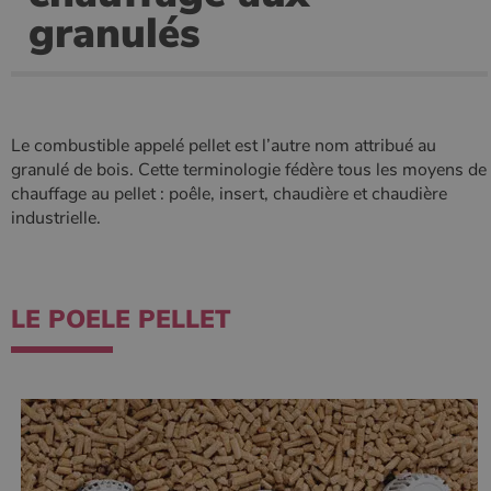
granulés
Les cookies strictement nécessaires habilitent des
fonctionnalités de base du site Web telles que la
connexion des utilisateurs et la gestion des comptes.
Le site Web ne peut pas être utilisé correctement sans
les cookies strictement nécessaires.
Nom
Fournisseur
/
Domaine
Expirati
Le combustible appelé pellet est l’autre nom attribué au
granulé de bois. Cette terminologie fédère tous les moyens de
VISITOR_PRIVACY_METADATA
5 mois 
YouTube
semaine
.youtube.com
chauffage au pellet : poêle, insert, chaudière et chaudière
industrielle.
LE POELE PELLET
Google Privacy