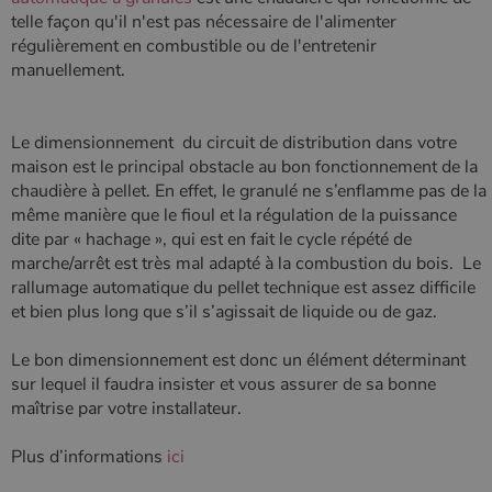
utilisé de
_gcl_au
2 mois 4
Ce cookie
Google LLC
telle façon qu'il n'est pas nécessaire de l'alimenter
Google. Ce
semaines
est défini
.poelesabois.com
cookie est
par
régulièrement en combustible ou de l'entretenir
utilisé pour
Doubleclick
manuellement.
distinguer les
et fournit
utilisateurs
des
uniques en
information
attribuant un
sur la
numéro
manière
Le dimensionnement du circuit de distribution dans votre
généré
dont
aléatoirement
l'utilisateur
maison est le principal obstacle au bon fonctionnement de la
comme
final utilise
chaudière à pellet. En effet, le granulé ne s’enflamme pas de la
identifiant
le site Web
client. Il est
et sur toute
même manière que le fioul et la régulation de la puissance
inclus dans
publicité
dite par « hachage », qui est en fait le cycle répété de
chaque
que
demande de
l'utilisateur
marche/arrêt est très mal adapté à la combustion du bois. Le
page d'un site
final a pu
et utilisé pour
rallumage automatique du pellet technique est assez difficile
voir avant
calculer les
de visiter
et bien plus long que s’il s’agissait de liquide ou de gaz.
données de
ledit site
visiteur, de
Web.
session et de
Le bon dimensionnement est donc un élément déterminant
campagne
YSC
Session
Ce cookie
Google LLC
pour les
est défini
.youtube.com
sur lequel il faudra insister et vous assurer de sa bonne
rapports
par YouTub
maîtrise par votre installateur.
d'analyse du
pour suivre
site.
les vues de
vidéos
_gat_UA-627591-
.poelesabois.com
58
Il s'agit d'un
Plus d’informations
ici
intégrées.
7
secondes
cookie de
type modèle