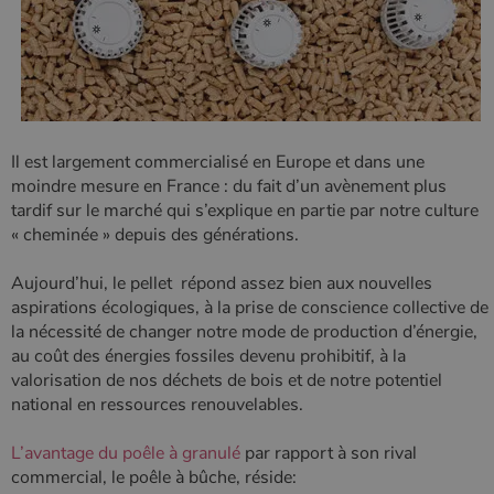
Policy
CookieScriptConsent
4
CookieScript
semaine
www.poelesabois.com
2 jours
Il est largement commercialisé en Europe et dans une
moindre mesure en France : du fait d’un avènement plus
tardif sur le marché qui s’explique en partie par notre culture
« cheminée » depuis des générations.
Aujourd’hui, le pellet répond assez bien aux nouvelles
aspirations écologiques, à la prise de conscience collective de
la nécessité de changer notre mode de production d’énergie,
au coût des énergies fossiles devenu prohibitif, à la
valorisation de nos déchets de bois et de notre potentiel
national en ressources renouvelables.
PHPSESSID
Session
PHP.net
.www.poelesabois.com
L’avantage du poêle à granulé
par rapport à son rival
commercial, le poêle à bûche, réside: