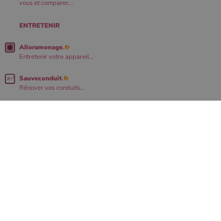
vous et comparer...
ENTRETENIR
Alloramonage
.fr
Entretenir votre appareil...
Sauveconduit
.fr
Rénover vos conduits...