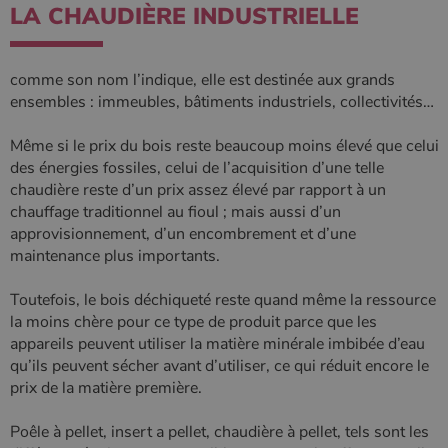
défini par
LA CHAUDIÈRE INDUSTRIELLE
Google
Analytics, où
l'élément de
modèle sur le
nom contient
comme son nom l’indique, elle est destinée aux grands
le numéro
ensembles : immeubles, bâtiments industriels, collectivités…
d'identité
unique du
compte ou du
Même si le prix du bois reste beaucoup moins élevé que celui
site Web
auquel il se
des énergies fossiles, celui de l’acquisition d’une telle
rapporte. Il
chaudière reste d’un prix assez élevé par rapport à un
s'agit d'une
variante du
chauffage traditionnel au fioul ; mais aussi d’un
cookie _gat
qui est utilisé
approvisionnement, d’un encombrement et d’une
pour limiter la
maintenance plus importants.
quantité de
données
enregistrées
Toutefois, le bois déchiqueté reste quand même la ressource
par Google
sur les sites
la moins chère pour ce type de produit parce que les
Web à fort
appareils peuvent utiliser la matière minérale imbibée d’eau
trafic.
qu’ils peuvent sécher avant d’utiliser, ce qui réduit encore le
_ga_W8LED1F420
.poelesabois.com
1 an 1
Ce cookie est
prix de la matière première.
mois
utilisé par
Google
Analytics
pour
Poêle à pellet, insert a pellet, chaudière à pellet, tels sont les
conserver