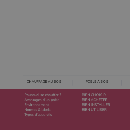
_ga_W8LED1F420
.poeles
CHAUFFAGE AU BOIS
POELE À BOIS
Pourquoi se chauffer ?
BIEN CHOISIR
Avantages d'un poêle
BIEN ACHETER
Environnement
BIEN INSTALLER
Normes & labels
BIEN UTILISER
Types d'appareils