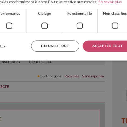
okies conformément à notre Politique relative aux cookies.
En savoir plus
Performance
Ciblage
Fonctionnalité
Non classifiés
 BOIS
POELE À GRANULÉS
ACTUALITÉS
OUTI
REFUSER TOUT
ACCEPTER TOUT
ILS
Inscription
Identification
 nécessaires
Performance
Ciblage
Fonctionnalité
Non classifiés
Contributions :
Récentes
|
Sans réponse
res habilitent des fonctionnalités de base du site Web telles que la connexion des utilisateurs et la
 ne peut pas être utilisé correctement sans les cookies strictement nécessaires.
ECTE
Fournisseur
/
Domaine
Expiration
Description
TA
5 mois 4
Ce cookie est utilisé pour stocker le consentement de
YouTube
semaines
l'utilisateur et les choix de confidentialité pour leur
.youtube.com
interaction avec le site. Il enregistre les données sur le
consentement du visiteur concernant diverses politiques
et paramètres de confidentialité, en veillant à ce que
leurs préférences soient honorées lors des prochaines
sessions.