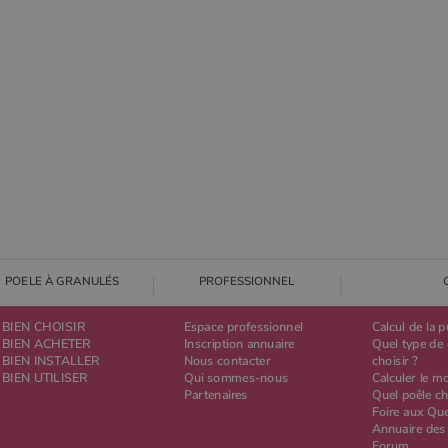
cookie _gat qui est utilisé pour limiter la quantité de données enregistrées
par Google sur les sites Web à fort trafic.
abois.com
1 an 1
Ce cookie est utilisé par Google Analytics pour conserver l'état de la
mois
session.
POELE À GRANULÉS
PROFESSIONNEL
BIEN CHOISIR
Espace professionnel
Calcul de la 
BIEN ACHETER
Inscription annuaire
Quel type de 
BIEN INSTALLER
Nous contacter
choisir ?
BIEN UTILISER
Qui sommes-nous
Calculer le m
Partenaires
Quel poêle ch
Foire aux Qu
Annuaire des
Forum