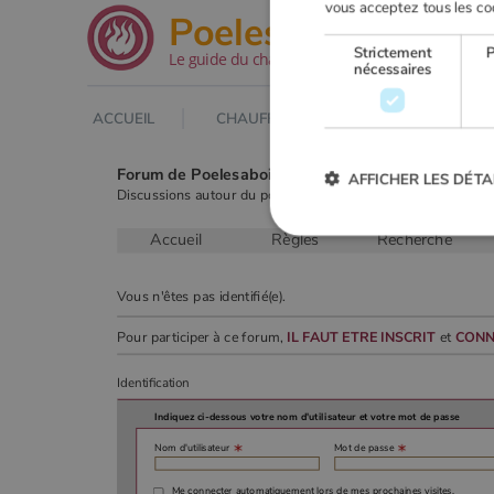
vous acceptez tous les co
.net
Poeles
Strictement
Le guide du chauffage au bois
nécessaires
ACCUEIL
CHAUFFAGE AU BOIS
POELE À
Forum de Poelesabois.com
AFFICHER LES DÉTA
Discussions autour du poêle & du chauffage au bois.
Accueil
Règles
Recherche
Strictement
Vous n'êtes pas identifié(e).
Les cookies strictement nécessai
gestion des comptes. Le site Web
Pour participer à ce forum,
IL FAUT ETRE INSCRIT
et
CONN
Nom
Identification
VISITOR_PRIVACY_METADA
Indiquez ci-dessous votre nom d'utilisateur et votre mot de passe
Nom d'utilisateur 
Mot de passe 
Me connecter automatiquement lors de mes prochaines visites.