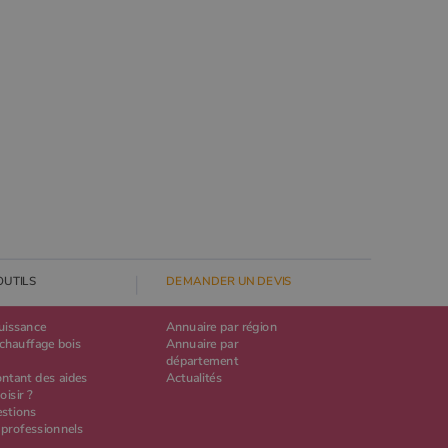
OUTILS
DEMANDER UN DEVIS
puissance
Annuaire par région
chauffage bois
Annuaire par
département
ontant des aides
Actualités
oisir ?
estions
 professionnels