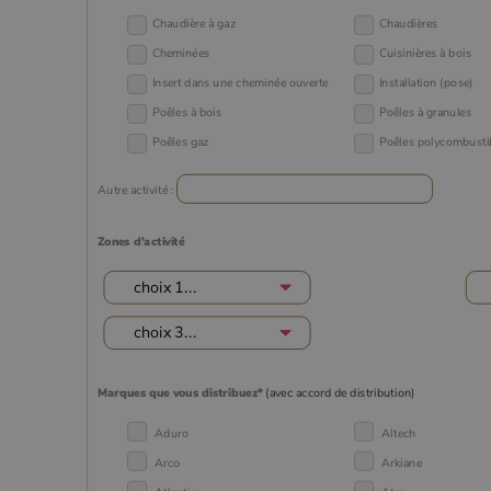
_gcl_au
Goog
.poe
Chaudière à gaz
Chaudières
Cheminées
Cuisinières à bois
YSC
Goog
.you
Insert dans une cheminée ouverte
Installation (pose)
_gat_UA-627591-
.poeles
7
Poêles à bois
Poêles à granules
Poêles gaz
Poêles polycombusti
_ga_W8LED1F420
.poeles
Autre activité :
Zones d'activité
Marques que vous distribuez*
(avec accord de distribution)
Aduro
Altech
Arco
Arkiane