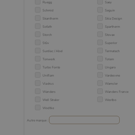
Ruegg
Saey
Schmid
Seguin
Skantherm
Skia Design
Sofath
Spartherm
Storch
Stovax
Stûv
Superior
Surdiac / Abel
Termatech
Tonwerk
Totem
Turbo Fonte
Ungaro
Uniflam
Vardeovne
Viadrus
Wamsler
Wanders
Wanders France
Well Straler
Westbo
Wodtke
Autre marque :