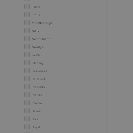
Lincar
Lotus
MorettiDesign
N&G
Nestor Martin
Nordlys
Oertli
Olsberg
Oranierrais
Palazzetti
Piazzetta
Planika
Prisma
Ravelli
Rika
Royal