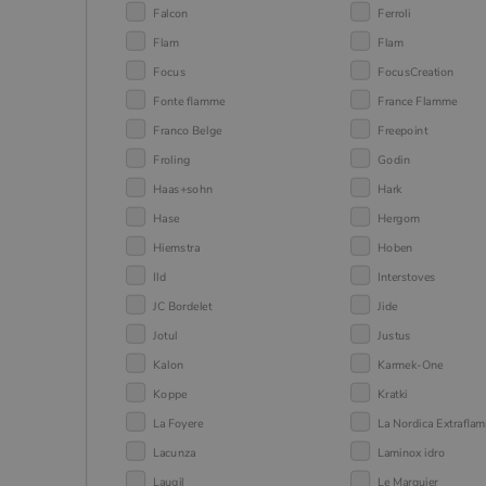
Falcon
Ferroli
Flam
Flam
Focus
FocusCreation
Fonte flamme
France Flamme
Franco Belge
Freepoint
Froling
Godin
Haas+sohn
Hark
Hase
Hergom
Hiemstra
Hoben
Ild
Interstoves
JC Bordelet
Jide
Jotul
Justus
Kalon
Karmek-One
Koppe
Kratki
La Foyere
La Nordica Extrafla
Lacunza
Laminox idro
Laugil
Le Marquier