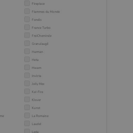
Fireplace
Flammes du Monde
Fondis
France Turbo
FreiCheminée
Granulaugil
Harman
Heta
Hwam
Invicta
Jolly Mec
Kal-Fire
Klover
Kunst
mme
La Romaine
Laudel
Leda