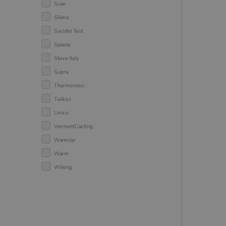
Scan
Silène
Société Test
Speeta
Stove Italy
Supra
Thermorossi
Tulikivi
Unico
VermontCasting
Wamsler
Warm
Wiking