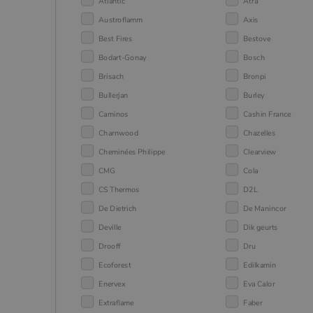
Atlantic
Atra
Austroflamm
Axis
Best Fires
Bestove
Bodart-Gonay
Bosch
Brisach
Bronpi
Bullerjan
Burley
Caminos
Cashin France
Charnwood
Chazelles
Cheminées Philippe
Clearview
CMG
Cola
CS Thermos
D2L
De Dietrich
De Manincor
Deville
Dik geurts
Drooff
Dru
Ecoforest
Edilkamin
Enervex
Eva Calor
Extraflame
Faber