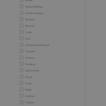
Attika
Barbas Bellfires
Autres marques
Branstal
Brunner
Cadel
Cera
Cheminées Diffusion
Clementi
Contura
Danskan
Defro Home
Dovre
Dutry
Elledi
Exoflam
Fabrilor