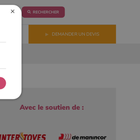
×
RECHERCHER
LS
▶
DEMANDER UN DEVIS
Avec le soutien de :