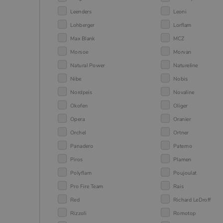
Leenders
Leoni
Lohberger
Lorflam
Max Blank
MCZ
Morsoe
Morvan
Natural Power
Natureline
Nibe
Nobis
Nordpeis
Novaline
Okofen
Oliger
Opera
Oranier
Orchel
Ortner
Panadero
Paterno
Piros
Plamen
Polyflam
Poujoulat
Pro Fire Team
Rais
Red
Richard LeDroff
Rizzoli
Romotop