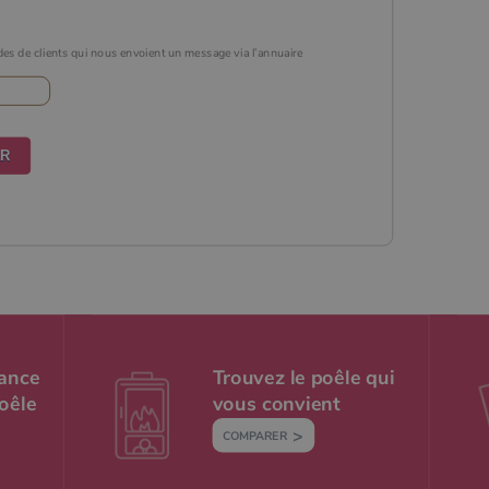
des de clients qui nous envoient un message via l’annuaire
sance
Trouvez le poêle qui
poêle
vous convient
COMPARER