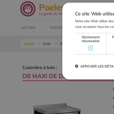
.net
Poeles
Ce site Web utilis
Le guide du chauffage au bois
Notre site Web utilise des
vous acceptez tous les co
ACCUEIL
CHAUFFAGE AU BOIS
POELE À
Strictement
nécessaires
Accueil
Outils
Recherche Cuisinière à bois
D8 M
AFFICHER LES DÉTA
Cuisinière à bois :
D8 MAXI
DE
DE MANINCOR
Strictement
Les cookies strictement nécessai
gestion des comptes. Le site Web
Nom