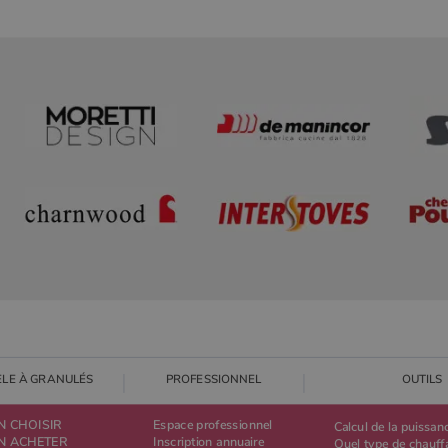
ELE À GRANULÉS
PROFESSIONNEL
OUTILS
N CHOISIR
Espace professionnel
Calcul de la puissan
EN ACHETER
Inscription annuaire
Quel type de chauff