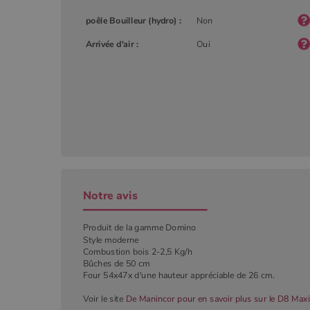
.poe
poêle Bouilleur (hydro) :
Non
YSC
Goog
.you
Arrivée d'air :
Oui
_gat_UA-627591-
.poeles
7
_ga_W8LED1F420
.poeles
Notre avis
Produit de la gamme Domino
Style moderne
Combustion bois 2-2,5 Kg/h
Bûches de 50 cm
Four 54x47x d'une hauteur appréciable de 26 cm.
Voir le site
De Manincor pour en savoir plus sur le D8 Maxi