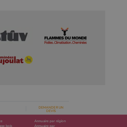
DEMANDER UN
DEVIS
ce
Annuaire par région
age bois
Annuaire par