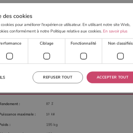
e des cookies
 cookies pour améliorer l'expérience utilisateur. En utilisant notre site Web,
okies conformément à notre Politique relative aux cookies.
En savoir plus
 BOIS
POELE À GRANULÉS
ACTUALITÉS
OUTI
Performance
Ciblage
Fonctionnalité
Non classifiés
AXI de De Manincor
REFUSER TOUT
ACCEPTER TOUT
ILS
Rendement :
 nécessaires
Performance
Ciblage
Fonctionnalité
Non classifiés
res habilitent des fonctionnalités de base du site Web telles que la connexion des utilisateurs et la
Puissance maximale :
 ne peut pas être utilisé correctement sans les cookies strictement nécessaires.
Poids :
195 kg
Fournisseur
/
Domaine
Expiration
Description