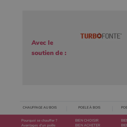
Avec le
soutien de :
CHAUFFAGE AU BOIS
POELE À BOIS
PO
Pourquoi se chauffer ?
BIEN CHOISIR
BIE
Avantages d'un poêle
BIEN ACHETER
BI