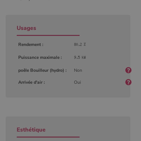
Usages
Rendement :
Puissance maximale :
poêle Bouilleur (hydro) :
Non
Arrivée d'air :
Oui
Esthétique
Nom
Fournisseur
/
Domaine
Expiration
Descripti