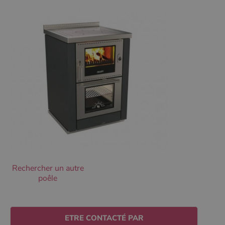
Les cookies strictement nécessaires habilitent des
fonctionnalités de base du site Web telles que la
connexion des utilisateurs et la gestion des comptes.
Le site Web ne peut pas être utilisé correctement sans
les cookies strictement nécessaires.
Nom
Fournisseur
/
Domaine
Expirati
VISITOR_PRIVACY_METADATA
5 mois 
YouTube
semaine
.youtube.com
Rechercher un autre
poêle
Google Privacy
ETRE CONTACTÉ PAR
Policy