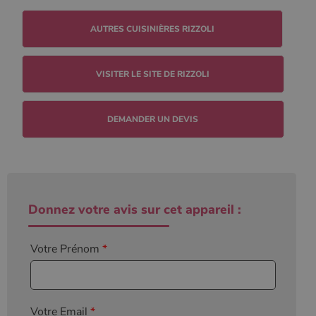
défini par
Google
Analytics, où
l'élément de
modèle sur le
nom contient
le numéro
d'identité
VISITER LE SITE DE RIZZOLI
unique du
compte ou du
site Web
auquel il se
DEMANDER UN DEVIS
rapporte. Il
s'agit d'une
variante du
cookie _gat
qui est utilisé
pour limiter la
quantité de
données
enregistrées
Donnez votre avis sur cet appareil :
par Google
sur les sites
Web à fort
trafic.
Votre Prénom
*
_ga_W8LED1F420
.poelesabois.com
1 an 1
Ce cookie est
mois
utilisé par
Google
Analytics
pour
conserver
Votre Email
*