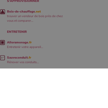
S'APPROVISIONNER
Bois-de-chauffage
.net
trouver un vendeur de bois près de chez
vous et comparer...
ENTRETENIR
Alloramonage
.fr
Entretenir votre appareil...
Sauveconduit
.fr
Rénover vos conduits...