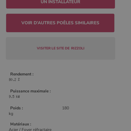
UN INSTALLATEUR
CookieScriptConsent
4
CookieScript
semaine
www.poelesabois.com
2 jours
VISITER LE SITE DE
RIZZOLI
Rendement :
Puissance maximale :
PHPSESSID
Session
PHP.net
Poids :
180
.www.poelesabois.com
kg
Matériaux :
Acier / Foyer réfractaire