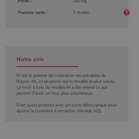
Poids :
180 kg
utilisé de
_gcl_au
2 mois 4
Ce cookie
Google LLC
Google. Ce
semaines
est défini
.poelesabois.com
cookie est
par
Flamme verte :
7 étoiles
utilisé pour
Doubleclick
distinguer les
et fournit
utilisateurs
des
uniques en
information
attribuant un
sur la
numéro
manière
généré
dont
aléatoirement
l'utilisateur
comme
final utilise
identifiant
le site Web
client. Il est
et sur toute
Notre avis
inclus dans
publicité
chaque
que
demande de
l'utilisateur
page d'un site
final a pu
M est la gamme de cuisinières encastrables de
et utilisé pour
voir avant
Rizzoli. ML ici en photo est le modèle le plus vendu.
calculer les
de visiter
Le tiroir à bois du modèle M a été enlevé ce qui
données de
ledit site
visiteur, de
Web.
permet d'avoir un four plus volumineux.
session et de
campagne
YSC
Session
Ce cookie
Google LLC
Il est aussi proposé avec un socle télescopique pour
pour les
est défini
.youtube.com
rapports
par YouTub
ajuster la cuisinière à encastrer (Modele MZ).
d'analyse du
pour suivre
site.
les vues de
vidéos
_gat_UA-627591-
.poelesabois.com
58
Il s'agit d'un
intégrées.
7
secondes
cookie de
type modèle