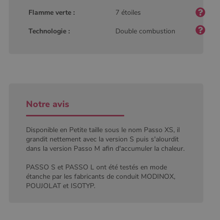
Analytics, où
Flamme verte :
7 étoiles
l'élément de
modèle sur le
nom contient
Technologie :
Double combustion
le numéro
d'identité
unique du
compte ou du
site Web
auquel il se
rapporte. Il
s'agit d'une
variante du
cookie _gat
qui est utilisé
Notre avis
pour limiter la
quantité de
données
Disponible en Petite taille sous le nom Passo XS, il
enregistrées
par Google
grandit nettement avec la version S puis s'alourdit
sur les sites
dans la version Passo M afin d'accumuler la chaleur.
Web à fort
trafic.
PASSO S et PASSO L ont été testés en mode
_ga_W8LED1F420
.poelesabois.com
1 an 1
Ce cookie est
étanche par les fabricants de conduit MODINOX,
mois
utilisé par
Google
POUJOLAT et ISOTYP.
Analytics
pour
conserver
l'état de la
session.