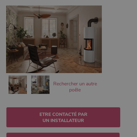
Les cookies strictement nécessaires habilitent des
fonctionnalités de base du site Web telles que la
connexion des utilisateurs et la gestion des comptes.
Le site Web ne peut pas être utilisé correctement sans
les cookies strictement nécessaires.
Nom
Fournisseur
/
Domaine
Expirati
VISITOR_PRIVACY_METADATA
5 mois 
YouTube
semaine
.youtube.com
Rechercher un autre
poêle
ETRE CONTACTÉ PAR
UN INSTALLATEUR
Google Privacy
Policy