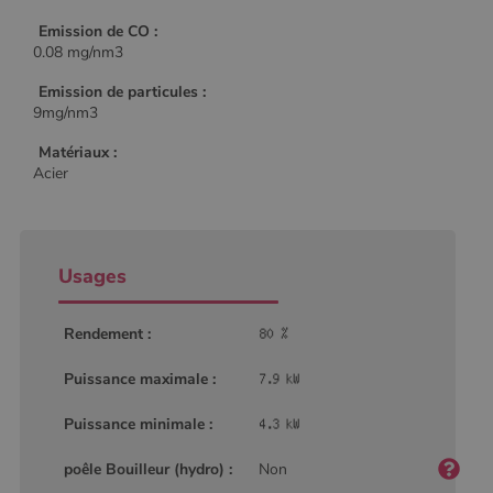
Emission de CO :
0.08 mg/nm3
Emission de particules :
9mg/nm3
Matériaux :
Acier
Usages
Rendement :
Puissance maximale :
Puissance minimale :
Nom
Fournisseur
/
Domaine
Expiration
Descripti
poêle Bouilleur (hydro) :
Non
Nom
Fournisseur
/
Domaine
Expiration
Description