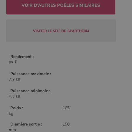
CookieScriptConsent
4
CookieScript
semaine
www.poelesabois.com
2 jours
VISITER LE SITE DE
SPARTHERM
Rendement :
Puissance maximale :
Puissance minimale :
PHPSESSID
Session
PHP.net
.www.poelesabois.com
Poids :
165
kg
Diamètre sortie :
150
mm