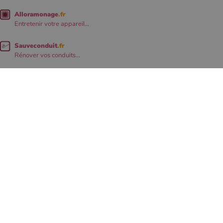
Alloramonage
.fr
Entretenir votre appareil...
Sauveconduit
.fr
Rénover vos conduits...