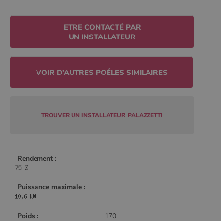
Policy
ETRE CONTACTÉ PAR
UN INSTALLATEUR
CookieScriptConsent
4
CookieScript
semaine
www.poelesabois.com
2 jours
TROUVER UN INSTALLATEUR
PALAZZETTI
Rendement :
PHPSESSID
Session
Puissance maximale :
PHP.net
.www.poelesabois.com
Poids :
170