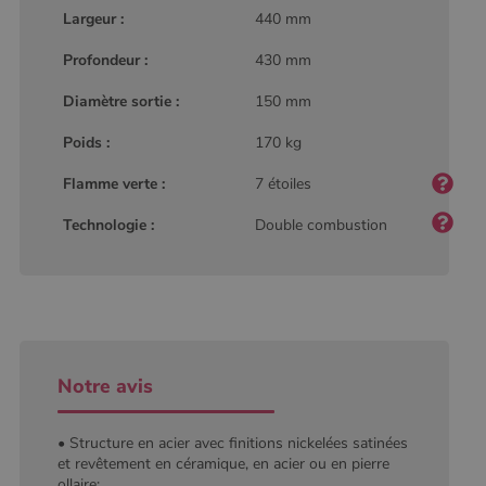
type modèle
Largeur :
440 mm
défini par
Google
Analytics, où
Profondeur :
430 mm
l'élément de
modèle sur le
nom contient
Diamètre sortie :
150 mm
le numéro
d'identité
unique du
Poids :
170 kg
compte ou du
site Web
Flamme verte :
7 étoiles
auquel il se
rapporte. Il
s'agit d'une
Technologie :
Double combustion
variante du
cookie _gat
qui est utilisé
pour limiter la
quantité de
données
enregistrées
par Google
sur les sites
Web à fort
Notre avis
trafic.
_ga_W8LED1F420
.poelesabois.com
1 an 1
Ce cookie est
mois
utilisé par
• Structure en acier avec finitions nickelées satinées
Google
Analytics
et revêtement en céramique, en acier ou en pierre
pour
ollaire;