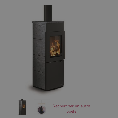
Ciblage
Fonctionnalité
Non classifiés
Les cookies strictement nécessaires habilitent des
fonctionnalités de base du site Web telles que la
connexion des utilisateurs et la gestion des comptes.
Le site Web ne peut pas être utilisé correctement sans
les cookies strictement nécessaires.
Nom
Fournisseur
/
Domaine
Expirati
VISITOR_PRIVACY_METADATA
5 mois 
YouTube
semaine
.youtube.com
Rechercher un autre
poêle
Google Privacy