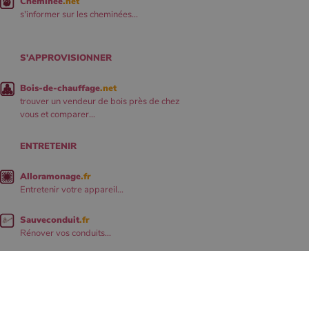
Cheminee
.net
s'informer sur les cheminées...
S'APPROVISIONNER
Bois-de-chauffage
.net
trouver un vendeur de bois près de chez
vous et comparer...
ENTRETENIR
Alloramonage
.fr
Entretenir votre appareil...
Sauveconduit
.fr
Rénover vos conduits...