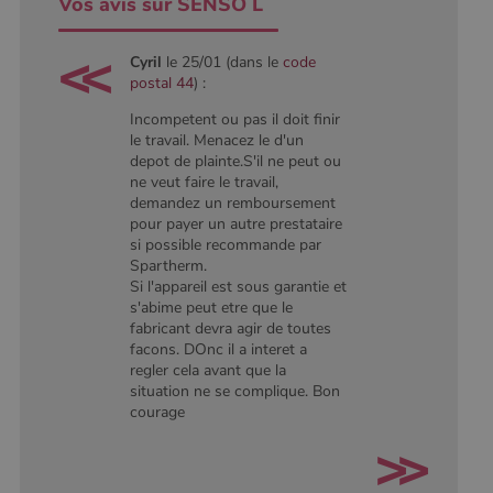
Vos avis sur SENSO L
conserver
l'état de la
session.
Cyril
le 25/01 (dans le
code
postal 44
) :
Incompetent ou pas il doit finir
le travail. Menacez le d'un
depot de plainte.S'il ne peut ou
ne veut faire le travail,
demandez un remboursement
pour payer un autre prestataire
si possible recommande par
Spartherm.
Si l'appareil est sous garantie et
s'abime peut etre que le
fabricant devra agir de toutes
facons. DOnc il a interet a
regler cela avant que la
situation ne se complique. Bon
courage