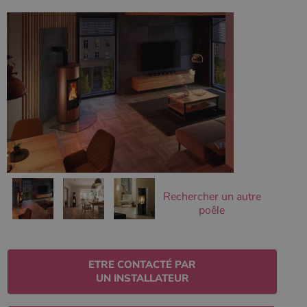
Ciblage
Fonctionnalité
Non classifiés
Les cookies strictement nécessaires habilitent des
fonctionnalités de base du site Web telles que la
connexion des utilisateurs et la gestion des comptes.
Le site Web ne peut pas être utilisé correctement sans
les cookies strictement nécessaires.
Nom
Fournisseur
/
Domaine
Expirati
VISITOR_PRIVACY_METADATA
5 mois 
YouTube
semaine
.youtube.com
Rechercher un autre
poêle
ETRE CONTACTÉ PAR
UN INSTALLATEUR
Google Privacy