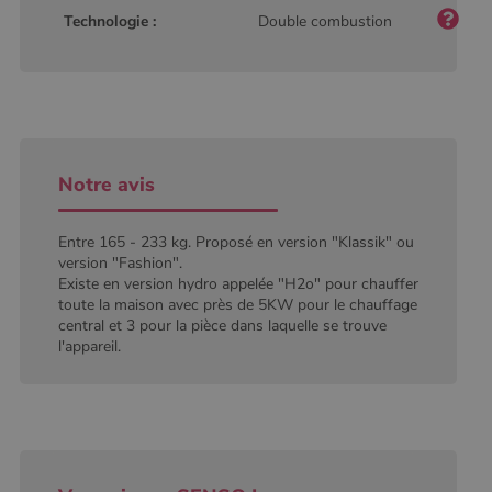
type modèle
Technologie :
Double combustion
défini par
Google
Analytics, où
l'élément de
modèle sur le
nom contient
le numéro
d'identité
unique du
compte ou du
site Web
Notre avis
auquel il se
rapporte. Il
s'agit d'une
variante du
Entre 165 - 233 kg. Proposé en version "Klassik" ou
cookie _gat
version "Fashion".
qui est utilisé
pour limiter la
Existe en version hydro appelée "H2o" pour chauffer
quantité de
toute la maison avec près de 5KW pour le chauffage
données
central et 3 pour la pièce dans laquelle se trouve
enregistrées
par Google
l'appareil.
sur les sites
Web à fort
trafic.
_ga_W8LED1F420
.poelesabois.com
1 an 1
Ce cookie est
mois
utilisé par
Google
Analytics
pour