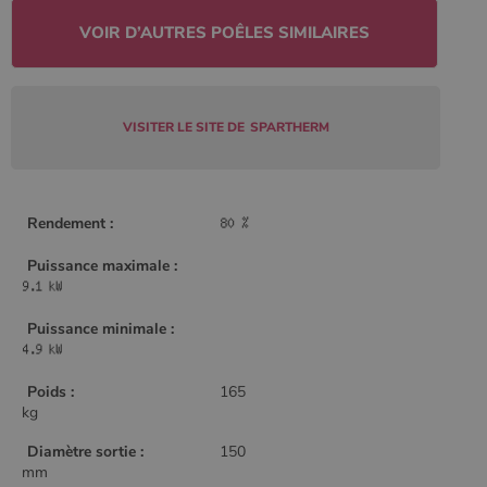
Policy
CookieScriptConsent
4
CookieScript
semaine
www.poelesabois.com
VISITER LE SITE DE
SPARTHERM
2 jours
Rendement :
Puissance maximale :
Puissance minimale :
Poids :
165
kg
PHPSESSID
Session
PHP.net
.www.poelesabois.com
Diamètre sortie :
150
mm