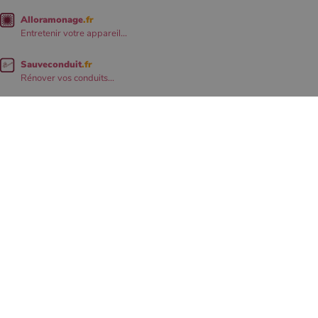
Alloramonage
.fr
Entretenir votre appareil...
Sauveconduit
.fr
Rénover vos conduits...