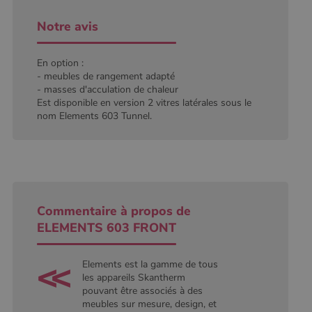
défini par
Google
Notre avis
Analytics, où
l'élément de
modèle sur le
nom contient
En option :
le numéro
- meubles de rangement adapté
d'identité
unique du
- masses d'acculation de chaleur
compte ou du
Est disponible en version 2 vitres latérales sous le
site Web
nom Elements 603 Tunnel.
auquel il se
rapporte. Il
s'agit d'une
variante du
cookie _gat
qui est utilisé
pour limiter la
quantité de
données
enregistrées
Commentaire à propos de
par Google
sur les sites
ELEMENTS 603 FRONT
Web à fort
trafic.
Elements est la gamme de tous
_ga_W8LED1F420
.poelesabois.com
1 an 1
Ce cookie est
mois
utilisé par
les appareils Skantherm
Google
pouvant être associés à des
Analytics
meubles sur mesure, design, et
pour