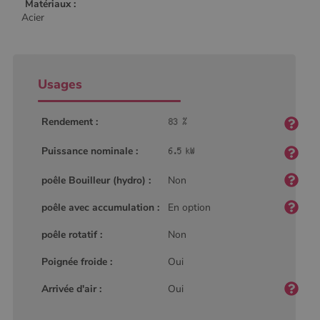
Matériaux :
Acier
Usages
Rendement :
Puissance nominale :
poêle Bouilleur (hydro) :
Non
poêle avec accumulation :
En option
poêle rotatif :
Non
Poignée froide :
Oui
Arrivée d'air :
Oui