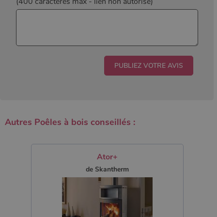
(400 caractères max
- lien non autorisé)
Autres Poêles à bois conseillés :
Ator+
de Skantherm