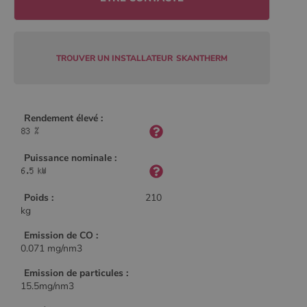
Policy
TROUVER UN INSTALLATEUR
SKANTHERM
CookieScriptConsent
4
CookieScript
semaine
www.poelesabois.com
2 jours
Rendement élevé :
Puissance nominale :
Poids :
210
kg
Emission de CO :
0.071 mg/nm3
PHPSESSID
Session
PHP.net
.www.poelesabois.com
Emission de particules :
15.5mg/nm3