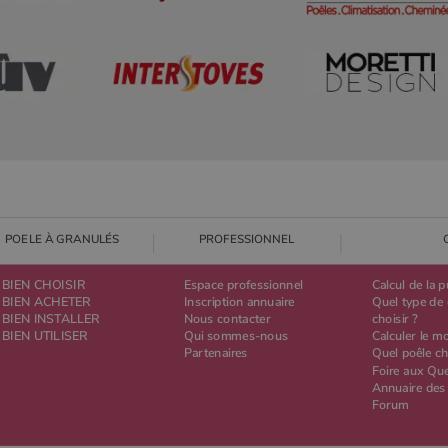
POELE À GRANULÉS
PROFESSIONNEL
BIEN CHOISIR
Espace professionnel
Calcul de la 
BIEN ACHETER
Inscription annuaire
Quel type de 
BIEN INSTALLER
Nous contacter
choisir ?
BIEN UTILISER
Qui sommes-nous
Calculer le m
Partenaires
Quel poêle ch
Foire aux Qu
Annuaire des
Forum