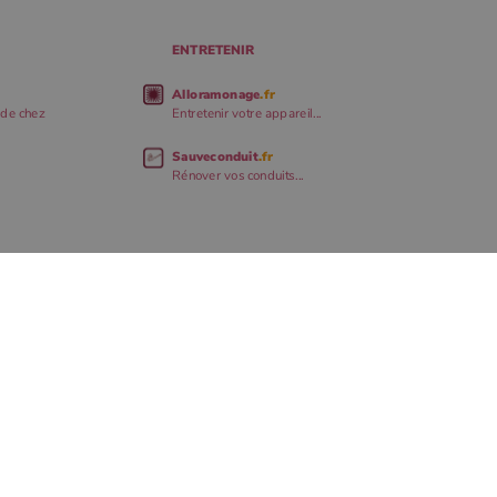
ENTRETENIR
Alloramonage
.fr
 de chez
Entretenir votre appareil...
Sauveconduit
.fr
Rénover vos conduits...