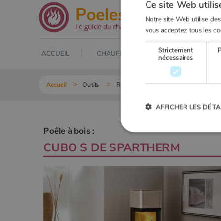
Ce site Web utilis
.net
Poeles
Notre site Web utilise des
Le guide du chauffage au bois
vous acceptez tous les co
Strictement
ACCUEIL
CHAUFFAGE AU BOIS
POELE À
nécessaires
Accueil
Outils
Recherche Poêle à bois
CUBO S 
AFFICHER LES DÉTA
Poêle à bois :
CUBO S
DE
SPARTHERM
Strictement
Les cookies strictement nécessai
gestion des comptes. Le site Web
Nom
VISITOR_PRIVACY_METADA