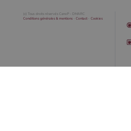
(c) Tous droits réservés CanoP -
DMARC
Conditions générales & mentions
-
Contact
-
Cookies