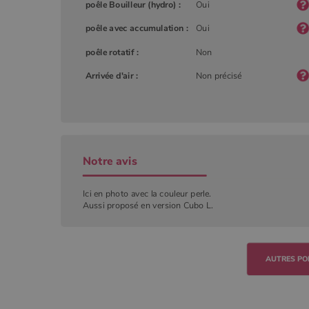
YSC
Goog
poêle Bouilleur (hydro) :
Oui
.you
_gat_UA-627591-
.poeles
7
poêle avec accumulation :
Oui
poêle rotatif :
Non
_ga_W8LED1F420
.poeles
Arrivée d'air :
Non précisé
Notre avis
Ici en photo avec la couleur perle.
Aussi proposé en version Cubo L.