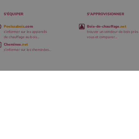
S'ÉQUIPER
S'APPROVISIONNER
Poelesabois
.com
Bois-de-chauffage
.net
s'informer sur les appareils
trouver un vendeur de bois près
de chauffage au bois...
vous et comparer...
Cheminee
.net
s'informer sur les cheminées...