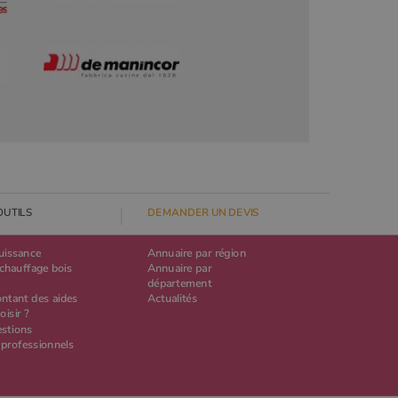
OUTILS
DEMANDER UN DEVIS
puissance
Annuaire par région
chauffage bois
Annuaire par
département
ontant des aides
Actualités
oisir ?
estions
 professionnels