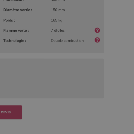
Diamètre sortie :
150 mm
Poids :
165 kg
Flamme verte :
7 étoiles
Technologie :
Double combustion
 DEVIS