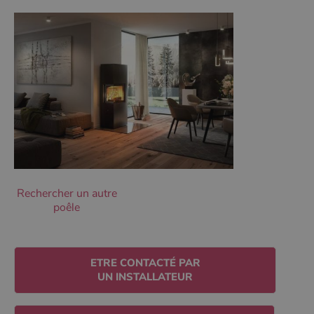
Ciblage
Fonctionnalité
Non classifiés
Les cookies strictement nécessaires habilitent des
fonctionnalités de base du site Web telles que la
connexion des utilisateurs et la gestion des comptes.
Le site Web ne peut pas être utilisé correctement sans
les cookies strictement nécessaires.
Nom
Fournisseur
/
Domaine
Expirati
VISITOR_PRIVACY_METADATA
5 mois 
YouTube
semaine
.youtube.com
Rechercher un autre
poêle
ETRE CONTACTÉ PAR
UN INSTALLATEUR
Google Privacy