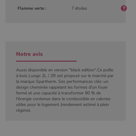
défini par
Flamme verte :
7 étoiles
Google
Analytics, où
l'élément de
modèle sur le
nom contient
le numéro
d'identité
unique du
compte ou du
site Web
auquel il se
Notre avis
rapporte. Il
s'agit d'une
variante du
cookie _gat
Aussi disponible en version "black edition".Ce poêle
qui est utilisé
à bois Lungo 2L / 2R est proposé sur le marché par
pour limiter la
quantité de
la marque Spartherm. Ses performances clés: un
données
design cheminée rappelant les formes d'un foyer
enregistrées
fermé et une capacité à transformer 80 % de
par Google
sur les sites
l'énergie contenue dans le combustible en calories
Web à fort
utiles pour le logement (rendement estimé à plein
trafic.
régime).
_ga_W8LED1F420
.poelesabois.com
1 an 1
Ce cookie est
mois
utilisé par
Google
Analytics
pour
conserver