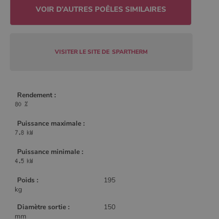
Policy
CookieScriptConsent
4
CookieScript
VISITER LE SITE DE
SPARTHERM
semaine
www.poelesabois.com
2 jours
Rendement :
Puissance maximale :
Puissance minimale :
Poids :
195
PHPSESSID
Session
PHP.net
kg
.www.poelesabois.com
Diamètre sortie :
150
mm