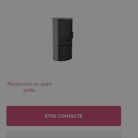
Les cookies strictement nécessaires habilitent des
fonctionnalités de base du site Web telles que la
connexion des utilisateurs et la gestion des comptes.
Le site Web ne peut pas être utilisé correctement sans
les cookies strictement nécessaires.
Nom
Fournisseur
/
Domaine
Expirati
VISITOR_PRIVACY_METADATA
5 mois 
YouTube
semaine
.youtube.com
Rechercher un autre
poêle
ÊTRE CONTACTÉ
Google Privacy
Policy