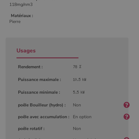
118mg/nm3
Matériaux :
Pierre
Usages
Rendement :
Puissance maximale :
Puissance minimale :
poêle Bouilleur (hydro) :
Non
poêle avec accumulation :
En option
poêle rotatif :
Non
Nom
Fournisseur
/
Domaine
Expiration
Descripti