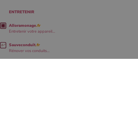
ENTRETENIR
Alloramonage
.fr
Entretenir votre appareil...
Sauveconduit
.fr
Rénover vos conduits...