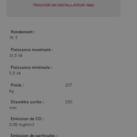
TROUVER UN INSTALLATEUR
N&G
CookieScriptConsent
4
CookieScript
semaine
www.poelesabois.com
Rendement :
2 jours
Puissance maximale :
Puissance minimale :
Poids :
107
kg
Diamètre sortie :
150
mm
PHPSESSID
Session
PHP.net
.www.poelesabois.com
Emission de CO :
0.08 mg/nm3
Emission de particules :