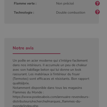
défini par
Flamme verte :
Non précisé
Google
Analytics, où
l'élément de
Technologie :
Double combustion
modèle sur le
nom contient
le numéro
d'identité
unique du
compte ou du
site Web
auquel il se
rapporte. Il
s'agit d'une
Notre avis
variante du
cookie _gat
qui est utilisé
pour limiter la
Un poêle en acier moderne qui s'intégre facilement
quantité de
données
dans nos intérieurs. Il accumule un peu de chaleur
enregistrées
avec son habillage beton qui lui donne un look
par Google
rassurant. Les matériaux à l'intérieur du foyer
sur les sites
Web à fort
(Termotec) sont efficaces et résistants. Bon rapport
trafic.
qualité/prix.
Notamment disponible dans tous les magasins
_ga_W8LED1F420
.poelesabois.com
1 an 1
Ce cookie est
mois
utilisé par
Flammes du Monde :
Google
https://www.poelesabois.com/annuaire-revendeurs-
Analytics
pour
distributeurs/recherche/marques_flammes-du-
conserver
monde/index.php