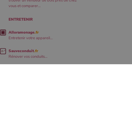
trouver un vendeur de bois près de chez
vous et comparer...
ENTRETENIR
Alloramonage
.fr
Entretenir votre appareil...
Sauveconduit
.fr
Rénover vos conduits...