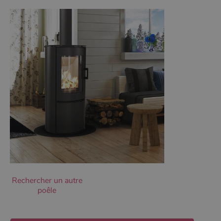
Ciblage
Fonctionnalité
Non classifiés
Les cookies strictement nécessaires habilitent des
fonctionnalités de base du site Web telles que la
connexion des utilisateurs et la gestion des comptes.
Le site Web ne peut pas être utilisé correctement sans
les cookies strictement nécessaires.
Nom
Fournisseur
/
Domaine
Expirati
VISITOR_PRIVACY_METADATA
5 mois 
YouTube
semaine
.youtube.com
Rechercher un autre
poêle
Google Privacy