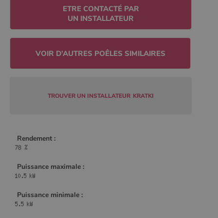
Policy
ETRE CONTACTÉ PAR
UN INSTALLATEUR
CookieScriptConsent
4
CookieScript
semaine
www.poelesabois.com
2 jours
TROUVER UN INSTALLATEUR
KRATKI
Rendement :
Puissance maximale :
PHPSESSID
Session
PHP.net
.www.poelesabois.com
Puissance minimale :