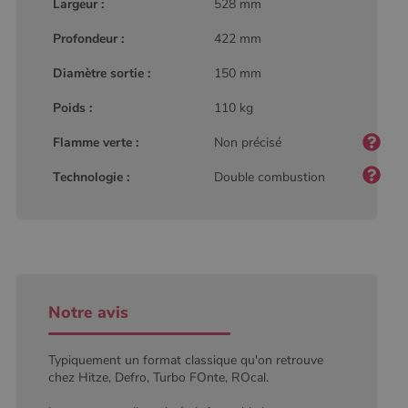
type modèle
Largeur :
528 mm
défini par
Google
Profondeur :
422 mm
Analytics, où
l'élément de
modèle sur le
Diamètre sortie :
150 mm
nom contient
le numéro
d'identité
Poids :
110 kg
unique du
compte ou du
Flamme verte :
Non précisé
site Web
auquel il se
rapporte. Il
Technologie :
Double combustion
s'agit d'une
variante du
cookie _gat
qui est utilisé
pour limiter la
quantité de
données
enregistrées
par Google
sur les sites
Web à fort
Notre avis
trafic.
_ga_W8LED1F420
.poelesabois.com
1 an 1
Ce cookie est
Typiquement un format classique qu'on retrouve
mois
utilisé par
Google
chez Hitze, Defro, Turbo FOnte, ROcal.
Analytics
pour