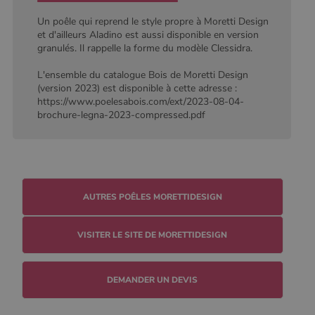
Analytics, où
l'élément de
Un poêle qui reprend le style propre à Moretti Design
modèle sur le
et d'ailleurs Aladino est aussi disponible en version
nom contient
le numéro
granulés. Il rappelle la forme du modèle Clessidra.
d'identité
unique du
L'ensemble du catalogue Bois de Moretti Design
compte ou du
site Web
(version 2023) est disponible à cette adresse :
auquel il se
https://www.poelesabois.com/ext/2023-08-04-
rapporte. Il
brochure-legna-2023-compressed.pdf
s'agit d'une
variante du
cookie _gat
qui est utilisé
pour limiter la
quantité de
données
enregistrées
par Google
AUTRES POÊLES MORETTIDESIGN
sur les sites
Web à fort
trafic.
VISITER LE SITE DE MORETTIDESIGN
_ga_W8LED1F420
.poelesabois.com
1 an 1
Ce cookie est
mois
utilisé par
Google
Analytics
DEMANDER UN DEVIS
pour
conserver
l'état de la
session.