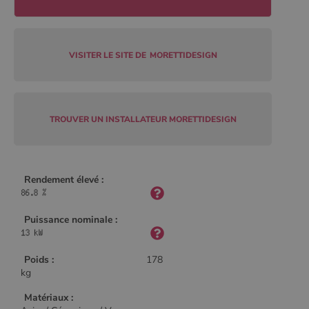
CookieScriptConsent
4
CookieScript
semaine
www.poelesabois.com
VISITER LE SITE DE
MORETTIDESIGN
2 jours
TROUVER UN INSTALLATEUR MORETTIDESIGN
Rendement élevé :
Puissance nominale :
PHPSESSID
Session
PHP.net
.www.poelesabois.com
Poids :
178
kg
Matériaux :