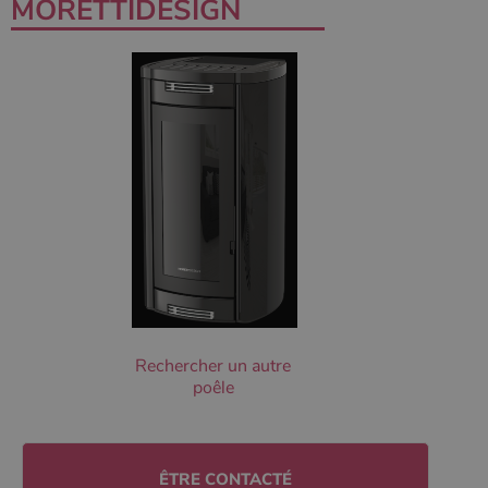
MORETTIDESIGN
Les cookies strictement nécessaires habilitent des
fonctionnalités de base du site Web telles que la
connexion des utilisateurs et la gestion des comptes.
Le site Web ne peut pas être utilisé correctement sans
les cookies strictement nécessaires.
Nom
Fournisseur
/
Domaine
Expirati
VISITOR_PRIVACY_METADATA
5 mois 
YouTube
semaine
.youtube.com
Rechercher un autre
poêle
Google Privacy
Policy
ÊTRE CONTACTÉ