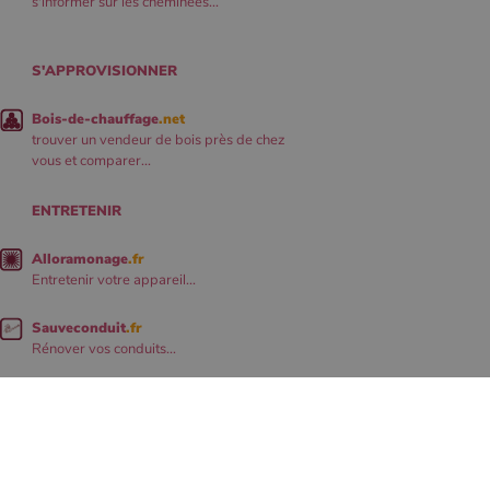
s'informer sur les cheminées...
S'APPROVISIONNER
Bois-de-chauffage
.net
trouver un vendeur de bois près de chez
vous et comparer...
ENTRETENIR
Alloramonage
.fr
Entretenir votre appareil...
Sauveconduit
.fr
Rénover vos conduits...