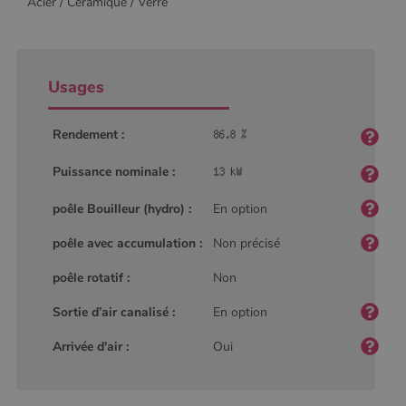
Acier / Céramique / Verre
Usages
Rendement :
Puissance nominale :
poêle Bouilleur (hydro) :
En option
poêle avec accumulation :
Non précisé
poêle rotatif :
Non
Sortie d’air canalisé :
En option
Arrivée d'air :
Oui
Nom
Fournisseur
/
Domaine
Expiration
Descripti
Nom
Fournisseur
/
Domaine
Expiration
Description