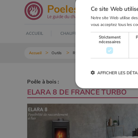
.net
Poeles
Ce site Web utilis
Le guide du chauffage au bois
Notre site Web utilise des
vous acceptez tous les co
ACCUEIL
CHAUFFAGE AU BOIS
POELE À
Strictement
nécessaires
Accueil
Outils
Recherche Poêle à bois
ELARA 8
AFFICHER LES DÉTA
Poêle à bois :
ELARA 8
DE
FRANCE TURBO
Strictement
Les cookies strictement nécessai
gestion des comptes. Le site Web
Nom
VISITOR_PRIVACY_METADA