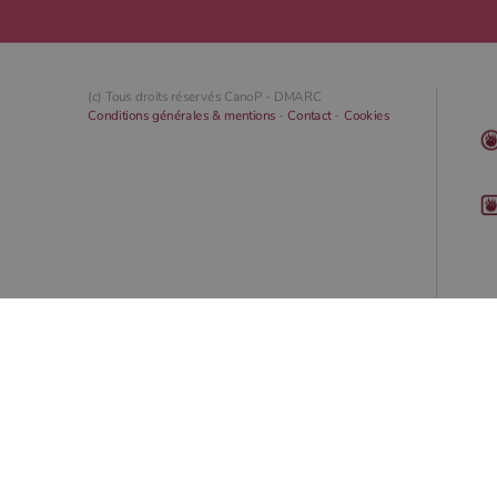
(c) Tous droits réservés CanoP -
DMARC
Conditions générales & mentions
-
Contact
-
Cookies