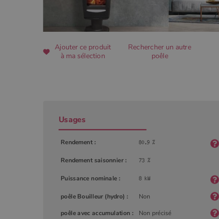
CookieScriptConsent
Ajouter ce produit
Rechercher un autre
à ma sélection
poêle
Google Privacy 
PHPSESSID
Usages
Nom
Rendement :
Nom
Fourniss
Fournis
Nom
pabk_id.1.d14a
Domain
Four
Nom
bb2_screener_
Bad Beh
Rendement saisonnier :
Dom
__Secure-ROLLOUT_TOKEN
www.poe
_gid
Google
.poeles
VISITOR_INFO1_LIVE
Goog
pabk_ses.1.d14a
Puissance nominale :
.you
_ga
Google
poêle Bouilleur (hydro) :
Non
.poeles
_gcl_au
Goog
.poe
poêle avec accumulation :
Non précisé