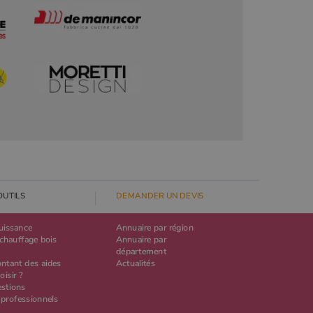
OUTILS
DEMANDER UN DEVIS
puissance
Annuaire par région
chauffage bois
Annuaire par
département
ontant des aides
Actualités
oisir ?
estions
 professionnels