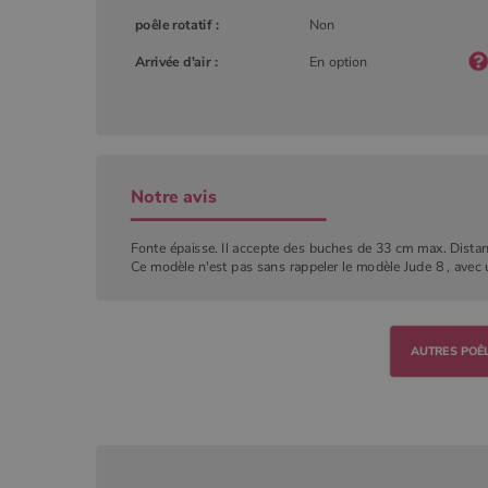
poêle rotatif :
Non
YSC
Goog
.you
_gat_UA-627591-
.poeles
Arrivée d'air :
En option
7
_ga_W8LED1F420
.poeles
Notre avis
Fonte épaisse. Il accepte des buches de 33 cm max. Distanc
Ce modèle n'est pas sans rappeler le modèle Jude 8 , avec 