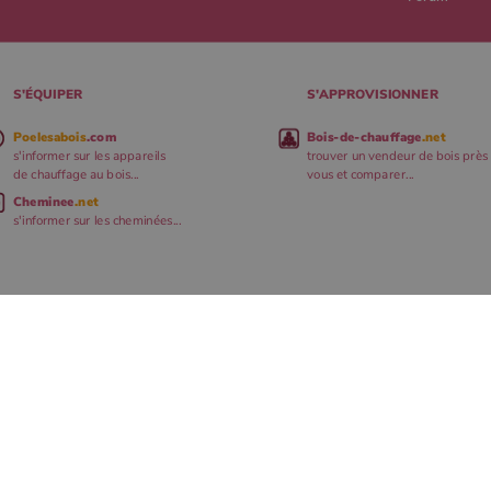
S'ÉQUIPER
S'APPROVISIONNER
Poelesabois
.com
Bois-de-chauffage
.net
s'informer sur les appareils
trouver un vendeur de bois près
de chauffage au bois...
vous et comparer...
Cheminee
.net
s'informer sur les cheminées...