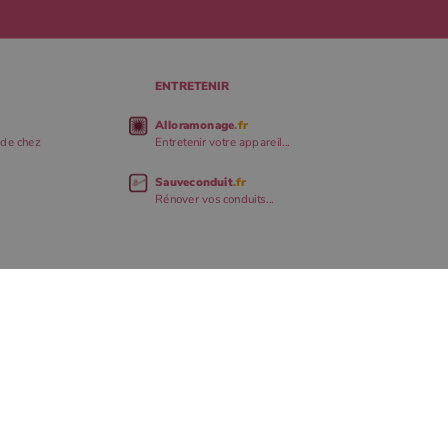
ENTRETENIR
Alloramonage
.fr
 de chez
Entretenir votre appareil...
Sauveconduit
.fr
Rénover vos conduits...