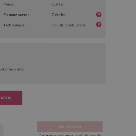
Poids :
118 kg
Flamme verte :
7 étoiles
Technologie :
Double combustion
Garantie 5 ans.
 DEVIS
Ma sélection
Vous pouvez sélectionner jusqu’à 10 appareils