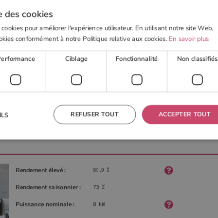
e des cookies
 cookies pour améliorer l'expérience utilisateur. En utilisant notre site Web,
okies conformément à notre Politique relative aux cookies.
En savoir plus
 BOIS
POELE À GRANULÉS
ACTUALITÉS
OUTI
Performance
Ciblage
Fonctionnalité
Non classifiés
 de France Turbo
REFUSER TOUT
ACCEPTER TOUT
ILS
 nécessaires
Performance
Ciblage
Fonctionnalité
Non classifiés
Rendement élevé :
res habilitent des fonctionnalités de base du site Web telles que la connexion des utilisateurs et la
 ne peut pas être utilisé correctement sans les cookies strictement nécessaires.
Rendement saisonnier :
Fournisseur
/
Domaine
Expiration
Description
Puissance nominale :
TA
5 mois 4
Ce cookie est utilisé pour stocker le consentement de
YouTube
semaines
l'utilisateur et les choix de confidentialité pour leur
.youtube.com