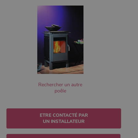
Les cookies strictement nécessaires habilitent des
fonctionnalités de base du site Web telles que la
connexion des utilisateurs et la gestion des comptes.
Le site Web ne peut pas être utilisé correctement sans
les cookies strictement nécessaires.
Nom
Fournisseur
/
Domaine
Expirati
VISITOR_PRIVACY_METADATA
5 mois 
YouTube
semaine
.youtube.com
Rechercher un autre
poêle
ETRE CONTACTÉ PAR
UN INSTALLATEUR
Google Privacy