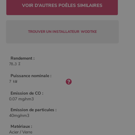
Policy
CookieScriptConsent
4
CookieScript
semaine
www.poelesabois.com
TROUVER UN INSTALLATEUR
WODTKE
2 jours
Rendement :
Puissance nominale :
Emission de CO :
0.07 mg/nm3
Emission de particules :
PHPSESSID
Session
PHP.net
40mg/nm3
.www.poelesabois.com
Matériaux :
Acier / Verre