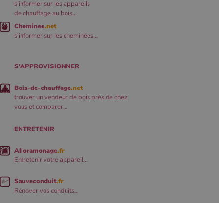
s'informer sur les appareils
de chauffage au bois...
Cheminee
.net
s'informer sur les cheminées...
S'APPROVISIONNER
Bois-de-chauffage
.net
trouver un vendeur de bois près de chez
vous et comparer...
ENTRETENIR
Alloramonage
.fr
Entretenir votre appareil...
Sauveconduit
.fr
Rénover vos conduits...