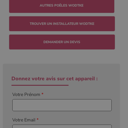
défini par
Google
Analytics, où
l'élément de
modèle sur le
nom contient
TROUVER UN INSTALLATEUR WODTKE
le numéro
d'identité
unique du
compte ou du
DEMANDER UN DEVIS
site Web
auquel il se
rapporte. Il
s'agit d'une
variante du
cookie _gat
qui est utilisé
pour limiter la
quantité de
Donnez votre avis sur cet appareil :
données
enregistrées
par Google
sur les sites
Votre Prénom
*
Web à fort
trafic.
_ga_W8LED1F420
.poelesabois.com
1 an 1
Ce cookie est
mois
utilisé par
Google
Analytics
Votre Email
*
pour
conserver