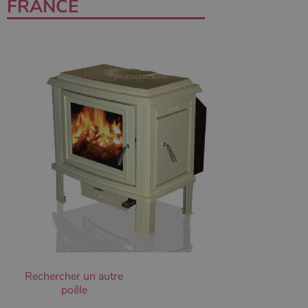
FRANCE
Les cookies strictement nécessaires habilitent des
fonctionnalités de base du site Web telles que la
connexion des utilisateurs et la gestion des comptes.
Le site Web ne peut pas être utilisé correctement sans
les cookies strictement nécessaires.
Nom
Fournisseur
/
Domaine
Expirati
VISITOR_PRIVACY_METADATA
5 mois 
YouTube
semaine
.youtube.com
Rechercher un autre
poêle
Google Privacy
Policy