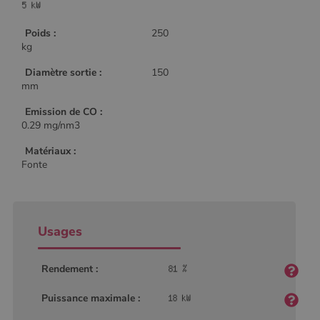
Poids :
250
kg
Diamètre sortie :
150
mm
Emission de CO :
0.29 mg/nm3
Matériaux :
Fonte
Usages
Rendement :
Puissance maximale :
Nom
Fournisseur
/
Domaine
Expiration
Descripti