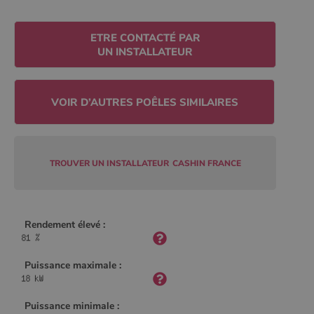
ETRE CONTACTÉ PAR
UN INSTALLATEUR
CookieScriptConsent
4
CookieScript
semaine
www.poelesabois.com
2 jours
TROUVER UN INSTALLATEUR
CASHIN FRANCE
Rendement élevé :
PHPSESSID
Session
PHP.net
.www.poelesabois.com
Puissance maximale :
Puissance minimale :