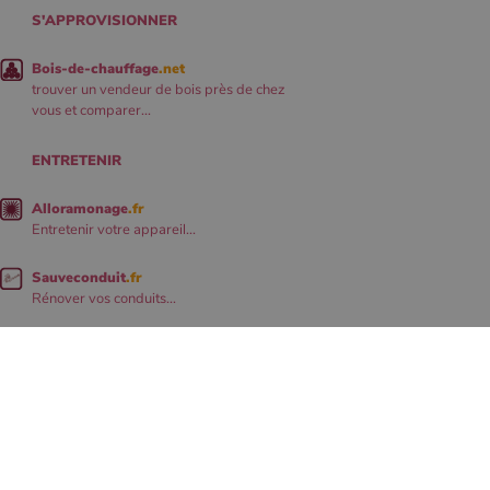
S'APPROVISIONNER
Bois-de-chauffage
.net
trouver un vendeur de bois près de chez
vous et comparer...
ENTRETENIR
Alloramonage
.fr
Entretenir votre appareil...
Sauveconduit
.fr
Rénover vos conduits...