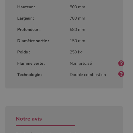
Google
Analytics, où
Hauteur :
800 mm
l'élément de
modèle sur le
Largeur :
780 mm
nom contient
le numéro
d'identité
Profondeur :
580 mm
unique du
compte ou du
site Web
Diamètre sortie :
150 mm
auquel il se
rapporte. Il
Poids :
250 kg
s'agit d'une
variante du
cookie _gat
Flamme verte :
Non précisé
qui est utilisé
pour limiter la
quantité de
Technologie :
Double combustion
données
enregistrées
par Google
sur les sites
Web à fort
trafic.
_ga_W8LED1F420
.poelesabois.com
1 an 1
Ce cookie est
mois
utilisé par
Google
Notre avis
Analytics
pour
conserver
l'état de la