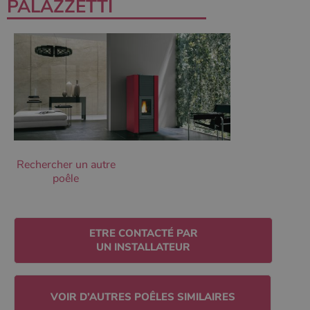
PALAZZETTI
Les cookies strictement nécessaires habilitent des
fonctionnalités de base du site Web telles que la
connexion des utilisateurs et la gestion des comptes.
Le site Web ne peut pas être utilisé correctement sans
les cookies strictement nécessaires.
Nom
Fournisseur
/
Domaine
Expirati
VISITOR_PRIVACY_METADATA
5 mois 
YouTube
semaine
.youtube.com
Rechercher un autre
poêle
ETRE CONTACTÉ PAR
UN INSTALLATEUR
Google Privacy
Policy