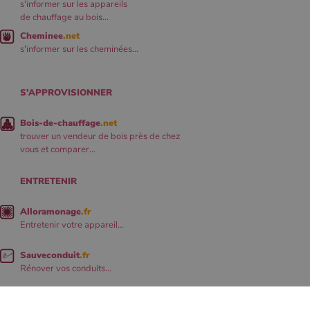
s'informer sur les appareils
de chauffage au bois...
Cheminee
.net
s'informer sur les cheminées...
S'APPROVISIONNER
Bois-de-chauffage
.net
trouver un vendeur de bois près de chez
vous et comparer...
ENTRETENIR
Alloramonage
.fr
Entretenir votre appareil...
Sauveconduit
.fr
Rénover vos conduits...