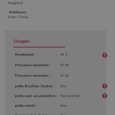
4mg/nm3
Matériaux :
Acier / Fonte
Usages
Rendement :
Puissance maximale :
Puissance minimale :
poêle Bouilleur (hydro) :
Oui
poêle avec accumulation :
Non précisé
poêle rotatif :
Non
Nom
Fournisseur
/
Domaine
Expiration
Descripti