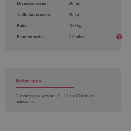
Google
Diamètre sortie :
80 mm
Analytics, où
l'élément de
Taille du réservoir :
45 kg
modèle sur le
nom contient
le numéro
Poids :
180 kg
d'identité
unique du
compte ou du
Flamme verte :
7 étoiles
site Web
auquel il se
rapporte. Il
s'agit d'une
variante du
cookie _gat
qui est utilisé
pour limiter la
quantité de
données
Notre avis
enregistrées
par Google
sur les sites
Web à fort
Disponible en version 10 , 13 ou 15 KW de
trafic.
puissance.
_ga_W8LED1F420
.poelesabois.com
1 an 1
Ce cookie est
mois
utilisé par
Google
Analytics
pour
conserver
l'état de la