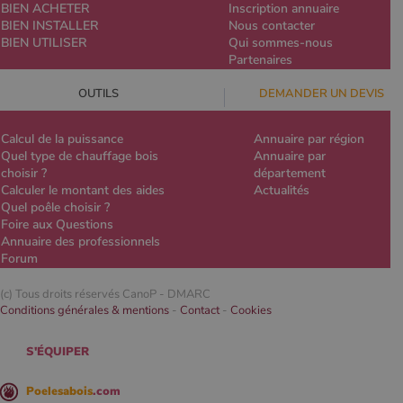
BIEN ACHETER
Inscription annuaire
BIEN INSTALLER
Nous contacter
BIEN UTILISER
Qui sommes-nous
Partenaires
OUTILS
DEMANDER UN DEVIS
Calcul de la puissance
Annuaire par région
Quel type de chauffage bois
Annuaire par
choisir ?
département
Calculer le montant des aides
Actualités
Quel poêle choisir ?
Foire aux Questions
Annuaire des professionnels
Forum
(c) Tous droits réservés CanoP -
DMARC
Conditions générales & mentions
-
Contact
-
Cookies
S'ÉQUIPER
Poelesabois
.com