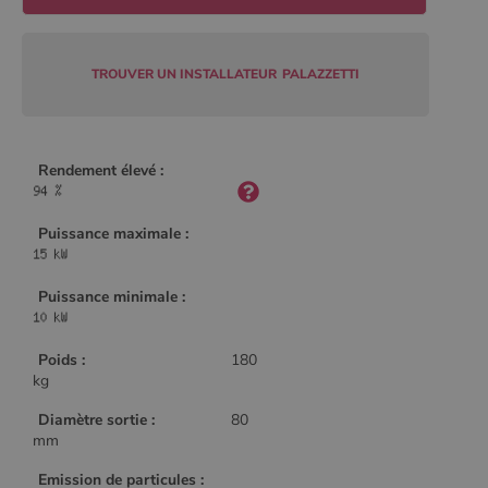
TROUVER UN INSTALLATEUR
PALAZZETTI
CookieScriptConsent
4
CookieScript
semaine
www.poelesabois.com
2 jours
Rendement élevé :
Puissance maximale :
Puissance minimale :
Poids :
180
kg
PHPSESSID
Session
PHP.net
.www.poelesabois.com
Diamètre sortie :
80
mm
Emission de particules :