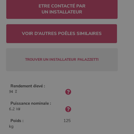
Policy
ETRE CONTACTÉ PAR
UN INSTALLATEUR
CookieScriptConsent
4
CookieScript
semaine
www.poelesabois.com
2 jours
TROUVER UN INSTALLATEUR
PALAZZETTI
Rendement élevé :
Puissance nominale :
PHPSESSID
Session
PHP.net
.www.poelesabois.com
Poids :
125
kg