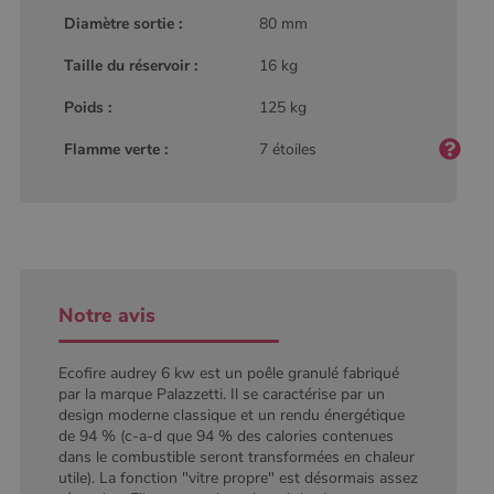
défini par
Diamètre sortie :
80 mm
Google
Analytics, où
l'élément de
Taille du réservoir :
16 kg
modèle sur le
nom contient
Poids :
125 kg
le numéro
d'identité
unique du
Flamme verte :
7 étoiles
compte ou du
site Web
auquel il se
rapporte. Il
s'agit d'une
variante du
cookie _gat
qui est utilisé
pour limiter la
quantité de
données
Notre avis
enregistrées
par Google
sur les sites
Web à fort
Ecofire audrey 6 kw est un poêle granulé fabriqué
trafic.
par la marque Palazzetti. Il se caractérise par un
design moderne classique et un rendu énergétique
_ga_W8LED1F420
.poelesabois.com
1 an 1
Ce cookie est
mois
utilisé par
de 94 % (c-a-d que 94 % des calories contenues
Google
dans le combustible seront transformées en chaleur
Analytics
utile). La fonction "vitre propre" est désormais assez
pour