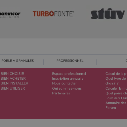
POELE À GRANULÉS
PROFESSIONNEL
BIEN CHOISIR
Espace professionnel
Calcul de la 
BIEN ACHETER
Inscription annuaire
Quel type de 
BIEN INSTALLER
Nous contacter
choisir ?
BIEN UTILISER
Qui sommes-nous
Calculer le m
Partenaires
Quel poêle ch
Foire aux Qu
Annuaire des
Forum