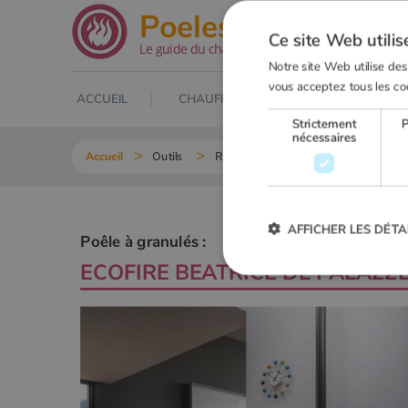
.net
Poeles
Ce site Web utilis
Le guide du chauffage au bois
Notre site Web utilise des
vous acceptez tous les co
ACCUEIL
CHAUFFAGE AU BOIS
POELE À
Strictement
nécessaires
Accueil
Outils
Recherche Poêle à granulés
ECOF
AFFICHER LES DÉTA
Poêle à granulés :
ECOFIRE BEATRICE DE
PALAZZE
Strictement
Les cookies strictement nécessai
gestion des comptes. Le site Web
Nom
VISITOR_PRIVACY_METADA