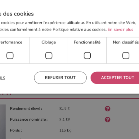
e des cookies
 cookies pour améliorer l'expérience utilisateur. En utilisant notre site Web,
okies conformément à notre Politique relative aux cookies.
En savoir plus
 BOIS
POELE À GRANULÉS
ACTUALITÉS
OUTI
Performance
Ciblage
Fonctionnalité
Non classifiés
IRE BEATRICE de Palazzetti
REFUSER TOUT
ACCEPTER TOUT
ILS
TTI
 nécessaires
Performance
Ciblage
Fonctionnalité
Non classifiés
Rendement élevé :
res habilitent des fonctionnalités de base du site Web telles que la connexion des utilisateurs et la
Puissance nominale :
 ne peut pas être utilisé correctement sans les cookies strictement nécessaires.
Fournisseur
/
Domaine
Expiration
Description
Poids :
116 kg
TA
5 mois 4
Ce cookie est utilisé pour stocker le consentement de
YouTube