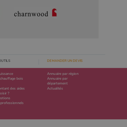
OUTILS
DEMANDER UN DEVIS
puissance
Annuaire par région
chauffage bois
Annuaire par
département
ontant des aides
Actualités
oisir ?
estions
 professionnels