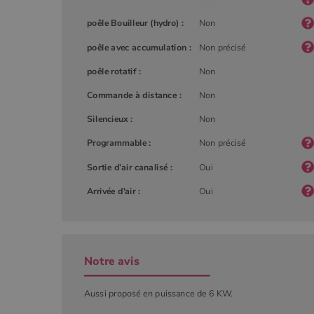
poêle Bouilleur (hydro) :
Non
YSC
Goog
.you
_gat_UA-627591-
.poeles
poêle avec accumulation :
Non précisé
7
poêle rotatif :
Non
Commande à distance :
Non
_ga_W8LED1F420
.poeles
Silencieux :
Non
Programmable :
Non précisé
Sortie d’air canalisé :
Oui
Arrivée d'air :
Oui
Notre avis
Aussi proposé en puissance de 6 KW.