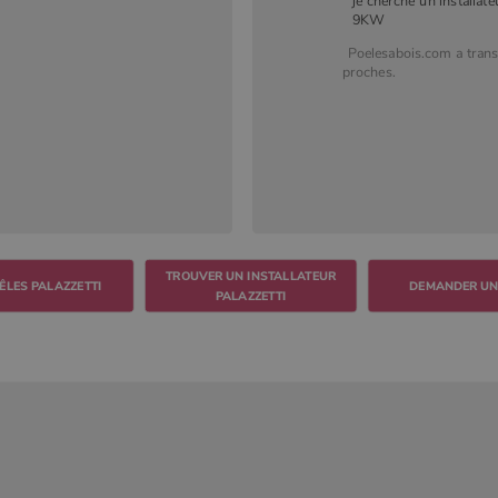
je cherche un installate
9KW
Poelesabois.com a tran
proches.
TROUVER UN INSTALLATEUR
DEMANDER UN
PALAZZETTI