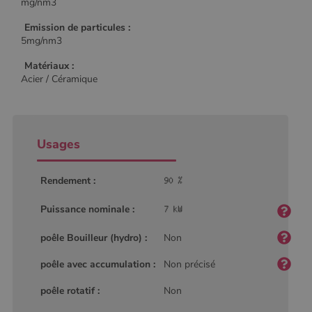
mg/nm3
Emission de particules :
5mg/nm3
Matériaux :
Acier / Céramique
Usages
Rendement :
Puissance nominale :
poêle Bouilleur (hydro) :
Non
poêle avec accumulation :
Non précisé
poêle rotatif :
Non