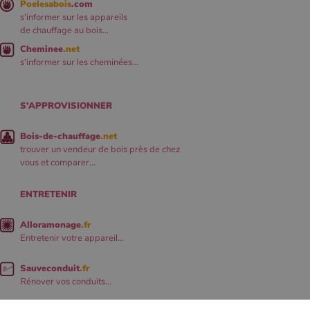
Poelesabois
.com
s'informer sur les appareils
de chauffage au bois...
Cheminee
.net
s'informer sur les cheminées...
S'APPROVISIONNER
Bois-de-chauffage
.net
trouver un vendeur de bois près de chez
vous et comparer...
ENTRETENIR
Alloramonage
.fr
Entretenir votre appareil...
Sauveconduit
.fr
Rénover vos conduits...