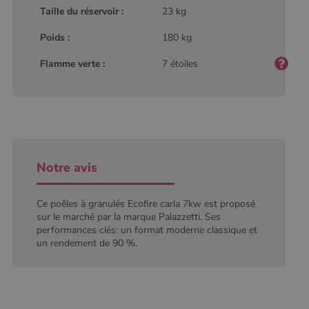
défini par
Taille du réservoir :
23 kg
Google
Analytics, où
Poids :
180 kg
l'élément de
modèle sur le
nom contient
Flamme verte :
7 étoiles
le numéro
d'identité
unique du
compte ou du
site Web
auquel il se
rapporte. Il
s'agit d'une
variante du
cookie _gat
qui est utilisé
Notre avis
pour limiter la
quantité de
données
enregistrées
Ce poêles à granulés Ecofire carla 7kw est proposé
par Google
sur le marché par la marque Palazzetti. Ses
sur les sites
performances clés: un format moderne classique et
Web à fort
trafic.
un rendement de 90 %.
_ga_W8LED1F420
.poelesabois.com
1 an 1
Ce cookie est
mois
utilisé par
Google
Analytics
pour
conserver