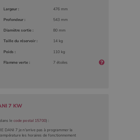
Largeur :
476 mm
Profondeur :
543 mm
Diamètre sortie :
80 mm
Taille du réservoir :
14 kg
Poids :
110 kg
Flamme verte :
7 étoiles
DANI 7 KW
(dans le
code postal 15700
) :
RE DANI 7 je n'arrive pas à programmer la
empérature les horaires de fonctionnement