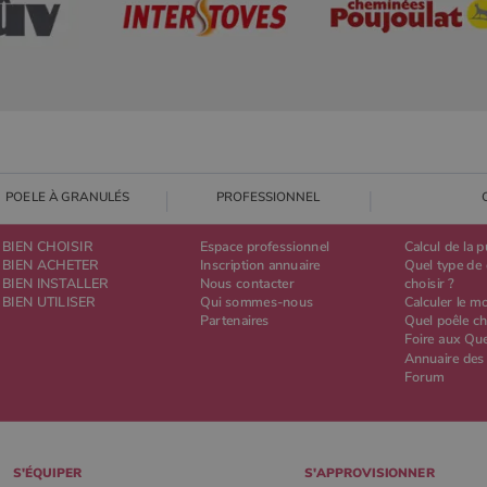
POELE À GRANULÉS
PROFESSIONNEL
BIEN CHOISIR
Espace professionnel
Calcul de la 
BIEN ACHETER
Inscription annuaire
Quel type de 
BIEN INSTALLER
Nous contacter
choisir ?
BIEN UTILISER
Qui sommes-nous
Calculer le m
Partenaires
Quel poêle ch
Foire aux Qu
Annuaire des
Forum
S'ÉQUIPER
S'APPROVISIONNER