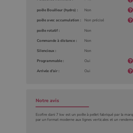
poêle Bouilleur (hydro) :
Non
YSC
Goog
.you
_gat_UA-627591-
.poeles
poêle avec accumulation :
Non précisé
7
poêle rotatif :
Non
Commande à distance :
Non
_ga_W8LED1F420
.poeles
Silencieux :
Non
Programmable :
Oui
Arrivée d'air :
Oui
Notre avis
Ecofire dani 7 kw est un poêle à pellet fabriqué par la marqu
par un format moderne aux lignes verticales et un rendem