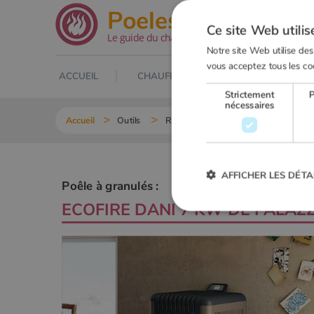
.net
Poeles
Ce site Web utilis
Le guide du chauffage au bois
Notre site Web utilise des
vous acceptez tous les co
ACCUEIL
CHAUFFAGE AU BOIS
POELE À
Strictement
nécessaires
Accueil
Outils
Recherche Poêle à granulés
ECOF
AFFICHER LES DÉTA
Poêle à granulés :
ECOFIRE DANI 7 KW DE
PALAZZ
Strictement
Les cookies strictement nécessai
gestion des comptes. Le site Web
Nom
VISITOR_PRIVACY_METADA