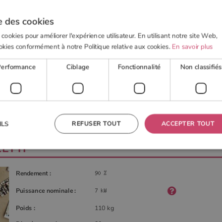
e des cookies
 cookies pour améliorer l'expérience utilisateur. En utilisant notre site Web,
okies conformément à notre Politique relative aux cookies.
En savoir plus
 BOIS
POELE À GRANULÉS
ACTUALITÉS
OUTI
Performance
Ciblage
Fonctionnalité
Non classifiés
IRE DANI 7 KW de Palazzetti
REFUSER TOUT
ACCEPTER TOUT
ILS
ETTI
 nécessaires
Performance
Ciblage
Fonctionnalité
Non classifiés
Rendement :
res habilitent des fonctionnalités de base du site Web telles que la connexion des utilisateurs et la
Puissance nominale :
 ne peut pas être utilisé correctement sans les cookies strictement nécessaires.
Fournisseur
/
Domaine
Expiration
Description
Poids :
110 kg
TA
5 mois 4
Ce cookie est utilisé pour stocker le consentement de
YouTube