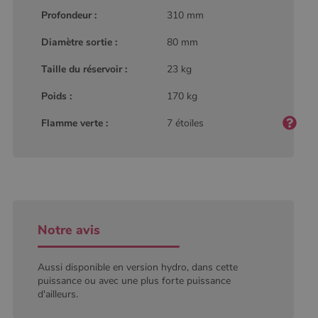
défini par
Profondeur :
310 mm
Google
Analytics, où
l'élément de
Diamètre sortie :
80 mm
modèle sur le
nom contient
Taille du réservoir :
23 kg
le numéro
d'identité
unique du
Poids :
170 kg
compte ou du
site Web
auquel il se
Flamme verte :
7 étoiles
rapporte. Il
s'agit d'une
variante du
cookie _gat
qui est utilisé
pour limiter la
quantité de
données
enregistrées
par Google
Notre avis
sur les sites
Web à fort
trafic.
Aussi disponible en version hydro, dans cette
_ga_W8LED1F420
.poelesabois.com
1 an 1
Ce cookie est
mois
utilisé par
puissance ou avec une plus forte puissance
Google
d'ailleurs.
Analytics
pour