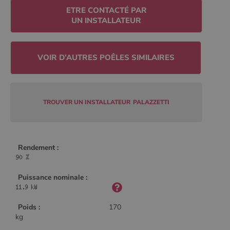
Policy
ETRE CONTACTÉ PAR
UN INSTALLATEUR
CookieScriptConsent
4
CookieScript
semaine
www.poelesabois.com
2 jours
TROUVER UN INSTALLATEUR
PALAZZETTI
Rendement :
Puissance nominale :
PHPSESSID
Session
PHP.net
.www.poelesabois.com
Poids :
170
kg