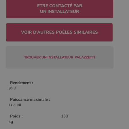
Policy
ETRE CONTACTÉ PAR
UN INSTALLATEUR
CookieScriptConsent
4
CookieScript
semaine
www.poelesabois.com
2 jours
TROUVER UN INSTALLATEUR
PALAZZETTI
Rendement :
Puissance maximale :
PHPSESSID
Session
PHP.net
.www.poelesabois.com
Poids :
130
kg