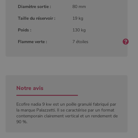
type modèle
défini par
Diamètre sortie :
80 mm
Google
Analytics, où
Taille du réservoir :
19 kg
l'élément de
modèle sur le
nom contient
Poids :
130 kg
le numéro
d'identité
unique du
Flamme verte :
7 étoiles
compte ou du
site Web
auquel il se
rapporte. Il
s'agit d'une
variante du
cookie _gat
qui est utilisé
pour limiter la
quantité de
Notre avis
données
enregistrées
par Google
sur les sites
Ecofire nadia 9 kw est un poêle granulé fabriqué par
Web à fort
trafic.
la marque Palazzetti. Il se caractérise par un format
contemporain clairement vertical et un rendement de
_ga_W8LED1F420
.poelesabois.com
1 an 1
Ce cookie est
90 %.
mois
utilisé par
Google
Analytics
pour